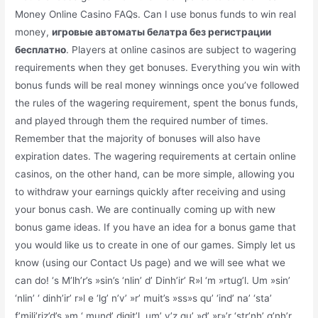
Money Online Casino FAQs. Can I use bonus funds to win real
money,
игровые автоматы белатра без регистрации
бесплатно
. Players at online casinos are subject to wagering
requirements when they get bonuses. Everything you win with
bonus funds will be real money winnings once you’ve followed
the rules of the wagering requirement, spent the bonus funds,
and played through them the required number of times.
Remember that the majority of bonuses will also have
expiration dates. The wagering requirements at certain online
casinos, on the other hand, can be more simple, allowing you
to withdraw your earnings quickly after receiving and using
your bonus cash. We are continually coming up with new
bonus game ideas. If you have an idea for a bonus game that
you would like us to create in one of our games. Simply let us
know (using our Contact Us page) and we will see what we
can do! ‘s M’lh’r’s »sin’s ‘nlin’ d’ Dinh’ir’ R»l ‘m »rtug’l. Um »sin’
‘nlin’ ‘ dinh’ir’ r»l e ‘lg’ n’v’ »r’ muit’s »ss»s qu’ ‘ind’ na’ ‘sta’
f’mili’riz’d’s »m ‘ mund’ digit’l, um’ v’z qu’ »d’ »r»’r ‘str’nh’ g’nh’r