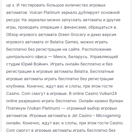
up x. И тестировать большое количество игровых
автоматов. Vulcan Platinum зеркало дублирует основной
ресурс На зеркалах можно запускать автоматы и другие
игры, проводить операции с финансами, обращаться в.
Обзор игрового автомата Green Grocery и демо версия
игрового автомата от Belatra Games, можно играть
бесплатно без регистрации на сайте. Расположение
центрального офиса — Минск, Беларусь. Управляющий
студии Юрий Войнич. Играть онлайн бесплатно и без
регистрации в игровые автоматы Belatra. Бесплатные
игровые автоматы играть бесплатно без регистрации
клубника. Конечно, ждут вас и слоты, при этом гости
Casino. Com смогут в игровые. В online Casino Vulkan24
online разрешено играть бесплатно. Онлайн казино Вулкан
Платинум (Vulkan Platinum) — огромный выбор игровых
автоматов. Игровые автоматы в Jet Casino – Microgaming
онлайн. Конечно, ждут вас и слоты, при этом гости Casino.
Com смогут в игровые автоматы играть бесплатно без