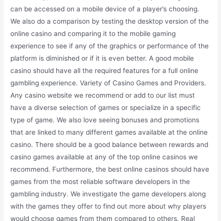
can be accessed on a mobile device of a player’s choosing.
We also do a comparison by testing the desktop version of the
online casino and comparing it to the mobile gaming
experience to see if any of the graphics or performance of the
platform is diminished or if it is even better. A good mobile
casino should have all the required features for a full online
gambling experience. Variety of Casino Games and Providers.
Any casino website we recommend or add to our list must
have a diverse selection of games or specialize in a specific
type of game. We also love seeing bonuses and promotions
that are linked to many different games available at the online
casino. There should be a good balance between rewards and
casino games available at any of the top online casinos we
recommend. Furthermore, the best online casinos should have
games from the most reliable software developers in the
gambling industry. We investigate the game developers along
with the games they offer to find out more about why players
would choose games from them compared to others. Real