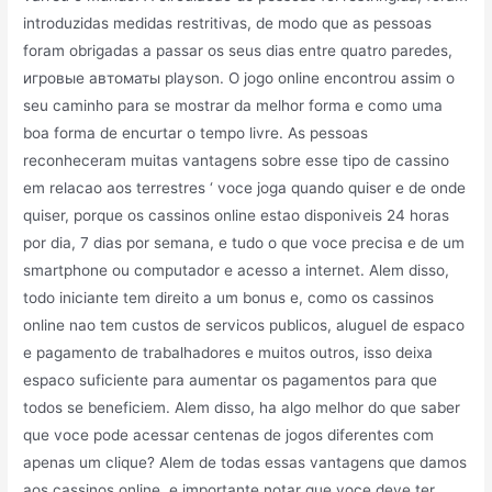
introduzidas medidas restritivas, de modo que as pessoas
foram obrigadas a passar os seus dias entre quatro paredes,
игровые автоматы playson. O jogo online encontrou assim o
seu caminho para se mostrar da melhor forma e como uma
boa forma de encurtar o tempo livre. As pessoas
reconheceram muitas vantagens sobre esse tipo de cassino
em relacao aos terrestres ‘ voce joga quando quiser e de onde
quiser, porque os cassinos online estao disponiveis 24 horas
por dia, 7 dias por semana, e tudo o que voce precisa e de um
smartphone ou computador e acesso a internet. Alem disso,
todo iniciante tem direito a um bonus e, como os cassinos
online nao tem custos de servicos publicos, aluguel de espaco
e pagamento de trabalhadores e muitos outros, isso deixa
espaco suficiente para aumentar os pagamentos para que
todos se beneficiem. Alem disso, ha algo melhor do que saber
que voce pode acessar centenas de jogos diferentes com
apenas um clique? Alem de todas essas vantagens que damos
aos cassinos online, e importante notar que voce deve ter