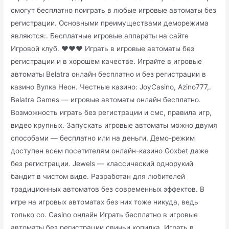
смогут бесплатно поиграть в любые игровые автоматы без
регистрации. Основными преимуществами деморежима
являются:. Бесплатные игровые аппараты на сайте
Игровой клуб. ❤️❤️❤️ Играть в игровые автоматы без
регистрации и в хорошем качестве. Играйте в игровые
автоматы Belatra онлайн бесплатно и без регистрации в
казино Вулка Неон. Честные казино: JoyCasino, Azino777,.
Belatra Games — игровые автоматы онлайн бесплатно.
Возможность играть без регистрации и смс, правила игр,
видео крупных. Запускать игровые автоматы можно двумя
способами — бесплатно или на деньги. Демо-режим
доступен всем посетителям онлайн-казино Goxbet даже
без регистрации. Jewels — классический однорукий
бандит в чистом виде. Разработан для любителей
традиционных автоматов без современных эффектов. В
игре на игровых автоматах без них тоже никуда, ведь
только со. Casino онлайн Играть бесплатно в игровые
автоматы без регистрации свиньи копилка. Играть в