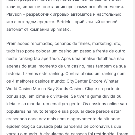
казино, является поставщик программного обеспечения.
Playson – разработчик игровых автоматов и настольных
игр с выводом средств. Betrick – прибыльный игровой
автомат от компании Spinmatic.
Premiacoes renomadas, cenarios de filmes, marketing, etc,
tudo isso pode colocar um casino um passo a frente de outro
neste ranking tao apertado. Apos uma analise detalhada nao
apenas do atual momento de um casino, mas tambem da sua
historia, fizemos este ranking. Confira abaixo um ranking com
os 4 melhores casinos mundo: CityCenter Encore Winstar
World Casino Marina Bay Sands Casino. Clique na parte de
bonus aqui em cima e divirta-se! Se tiver alguma duvida ou
ideia, e so mandar um email pra gente! Os cassinos online sao
populares ha muito tempo e sua popularidade parece estar
crescendo cada vez mais com o agravamento da situacao
epidemiologica causada pela pandemia de coronavirus que
varreu o mundo. A circulacao de pessoas foi restringida, foram