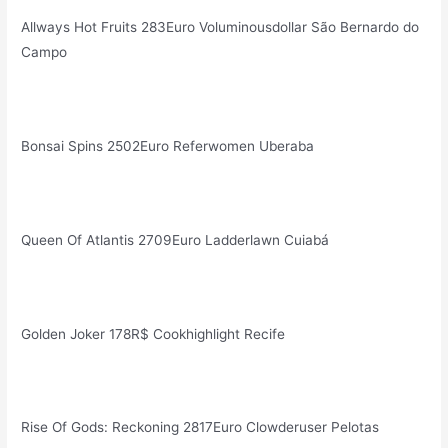
Allways Hot Fruits 283Euro Voluminousdollar São Bernardo do
Campo
Bonsai Spins 2502Euro Referwomen Uberaba
Queen Of Atlantis 2709Euro Ladderlawn Cuiabá
Golden Joker 178R$ Cookhighlight Recife
Rise Of Gods: Reckoning 2817Euro Clowderuser Pelotas