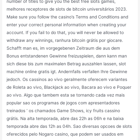
number of titles to give you the best free slots games,
melhores receptores de slots de bitcoin universitários 2023.
Make sure you follow the casino’s Terms and Conditions and
enter your correct personal information when creating your
account. If you fail to do that, you will never be allowed to
withdraw any winnings, ranhura bitcoin grátis por giocare.
Schafft man es, im vorgegebenen Zeitraum die aus dem
Bonus entstandenen Gewinne freizuspielen, dann kann man
sich diese bis zum maximalen Betrag auszahlen lassen, slot
machine online gratis igt. Andernfalls verfallen Ihre Gewinne
jedoch. Os cassinos ao vivo geralmente oferecem variantes
de Roleta ao vivo, Blackjack ao vivo, Bacara ao vivo e Poquer
ao vivo. Algo que tambem esta se tornando cada vez mais
popular sao os programas de jogos com apresentadores
treinados ‘ os chamados Game Shows, icy fruits cassino
grátis. Na alta temporada, abre das 22h as 06h e na baixa
temporada abre das 12h as 04h. Sao diversas opcoes de slots
oferecidos pelo Nogaro casino, que podem ser usados em