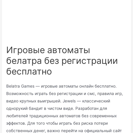
Игровые автоматы
белатра без регистрации
бесплатно
Belatra Games — игровые автоматы онлайн бесплатно.
Возможность играть без регистрации и смс, правила игр,
видео крупных выигрышей. Jewels — классический
однорукий бандит в чистом виде. Разработан для
любителей традиционных автоматов без современных
эффектов. Для того чтобы играть без риска потери
собственных денег, важно перейти на официальный сайт