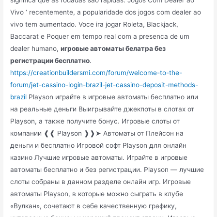
significa que as rodadas sao rapidas. Jogos Com Dealer ao
Vivo ‘ recentemente, a popularidade dos jogos com dealer ao
vivo tem aumentado. Voce ira jogar Roleta, Blackjack,
Baccarat e Poquer em tempo real com a presenca de um
dealer humano,
игровые автоматы белатра без
регистрации бесплатно
.
https://creationbuildersmi.com/forum/welcome-to-the-
forum/jet-cassino-login-brazil-jet-cassino-deposit-methods-
brazil
Playson играйте в игровые автоматы бесплатно или
на реальные деньги Выигрывайте джекпоты в слотах от
Playson, а также получите бонус. Игровые слоты от
компании ❰❰ Playson ❱❱➤ Автоматы от Плейсон на
деньги и бесплатно Игровой софт Playson для онлайн
казино Лучшие игровые автоматы. Играйте в игровые
автоматы бесплатно и без регистрации. Playson — лучшие
слоты собраны в данном разделе онлайн игр. Игровые
автоматы Playson, в которые можно сыграть в клубе
«Вулкан», сочетают в себе качественную графику,