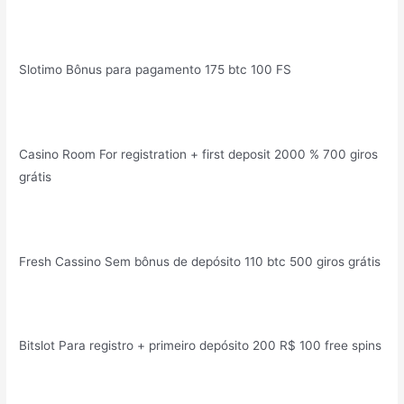
Slotimo Bônus para pagamento 175 btc 100 FS
Casino Room For registration + first deposit 2000 % 700 giros
grátis
Fresh Cassino Sem bônus de depósito 110 btc 500 giros grátis
Bitslot Para registro + primeiro depósito 200 R$ 100 free spins