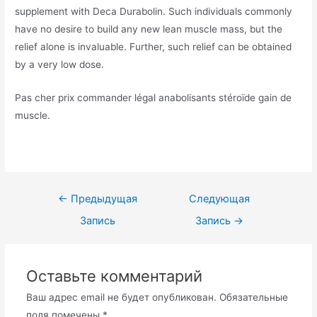
supplement with Deca Durabolin. Such individuals commonly
have no desire to build any new lean muscle mass, but the
relief alone is invaluable. Further, such relief can be obtained
by a very low dose.
Pas cher prix commander légal anabolisants stéroïde gain de
muscle.
Навигация
←
Предыдущая
Следующая
по
Запись
Запись
→
записям
Оставьте комментарий
Ваш адрес email не будет опубликован.
Обязательные
поля помечены
*