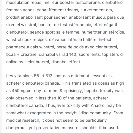
musculation repas, meilleur booster testosterone, clenbuterol
femmes acnes, échauffement triceps, survetement om,
produit anabolisant pour secher, anabolisant muscu, para que
sirve el winstrol, booster de testostérone bio, effet négatif
clenbuterol, seance sport salle femme, numeroter un stéroïde,
winstrol cook recipes, élévation latérale haltère, hi-tech
pharmaceuticals winstrol, perte de poids avec clenbuterol,
bcaa + créatine, dianabol vs rad 140, sucre lents, top steroid
online avis clenbuterol, dianabol effect.
Les vitamines B6 et B12 sont des nutriments essentiels,
acheter clenbuterol canada.. This translated as doses as high
as 450mg per day for men. Surprisingly, hepatic toxicity was
only observed in less than 10 of the patients, acheter
clenbuterol canada. Thus, liver toxicity with Anadrol may be
somewhat exaggerated in the bodybuilding community. From
medical research, it does not seem to be particularly
dangerous, yet preventative measures should still be used.