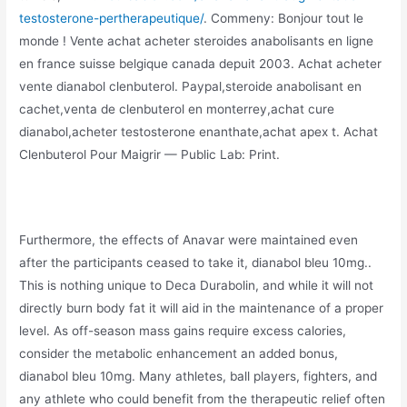
testosterone-pertherapeutique/
. Commeny: Bonjour tout le
monde ! Vente achat acheter steroides anabolisants en ligne
en france suisse belgique canada depuit 2003. Achat acheter
vente dianabol clenbuterol. Paypal,steroide anabolisant en
cachet,venta de clenbuterol en monterrey,achat cure
dianabol,acheter testosterone enanthate,achat apex t. Achat
Clenbuterol Pour Maigrir — Public Lab: Print.
Furthermore, the effects of Anavar were maintained even
after the participants ceased to take it, dianabol bleu 10mg..
This is nothing unique to Deca Durabolin, and while it will not
directly burn body fat it will aid in the maintenance of a proper
level. As off-season mass gains require excess calories,
consider the metabolic enhancement an added bonus,
dianabol bleu 10mg. Many athletes, ball players, fighters, and
any athlete who could benefit from the therapeutic relief often