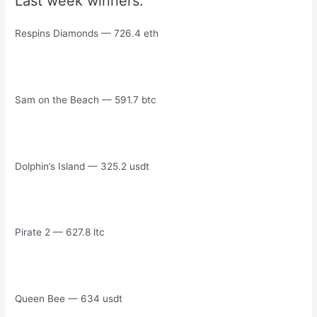
Last week winners:
Respins Diamonds — 726.4 eth
Sam on the Beach — 591.7 btc
Dolphin’s Island — 325.2 usdt
Pirate 2 — 627.8 ltc
Queen Bee — 634 usdt