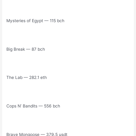
Mysteries of Egypt — 115 bch
Big Break — 87 bch
The Lab — 282.1 eth
Cops N’ Bandits — 556 bch
Brave Mongoose — 379.5 usdt