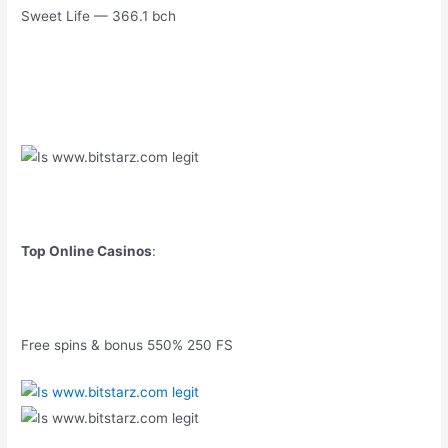
Sweet Life — 366.1 bch
Top Online Casinos
:
Free spins & bonus 550% 250 FS