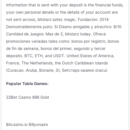
information that is sent with your deposit is the financial funds,
your own personal details or the details of your account are
not sent across, bitstarz aztec magic. Fundacion: 2014
Demostrablemente justo: Si Diseno amigable y atractivo: 8/10
Cantidad de Juegos: Mas de 2, bitstarz today. Ofrece
promociones variadas tales como: bonos por registro, bonos
de fin de semana, bonos del primer, segundo y tercer
deposito. BTC, ETH, and USDT. United States of America,
France, The Netherlands, the Dutch Caribbean Islands
(Curacao, Aruba, Bonaire, St, битстарз казино oracul.
Popular Table Games:
22Bet Casino 888 Gold
Bitcasino.io Billyonaire