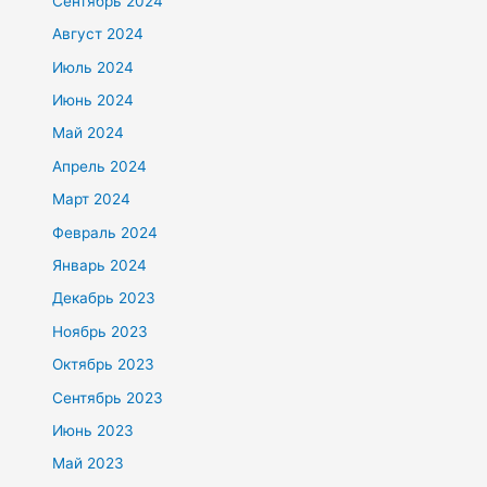
Сентябрь 2024
Август 2024
Июль 2024
Июнь 2024
Май 2024
Апрель 2024
Март 2024
Февраль 2024
Январь 2024
Декабрь 2023
Ноябрь 2023
Октябрь 2023
Сентябрь 2023
Июнь 2023
Май 2023