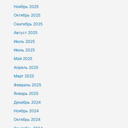
Ноябрь 2025
Октябрь 2025
Сентябрь 2025
Август 2025
Июль 2025
Июнь 2025
Май 2025
Апрель 2025
Март 2025
Февраль 2025
Январь 2025
Декабрь 2024
Ноябрь 2024
Октябрь 2024