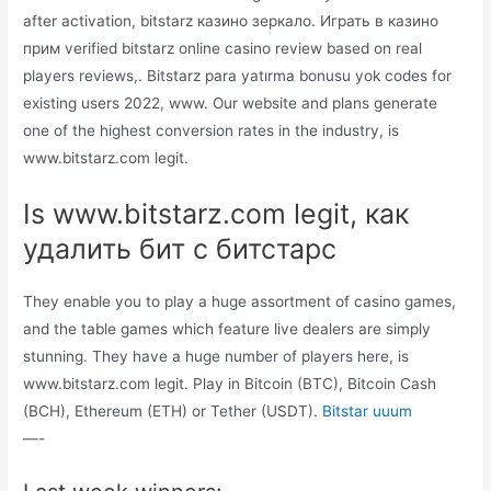
after activation, bitstarz казино зеркало. Играть в казино
прим verified bitstarz online casino review based on real
players reviews,. Bitstarz para yatırma bonusu yok codes for
existing users 2022, www. Our website and plans generate
one of the highest conversion rates in the industry, is
www.bitstarz.com legit.
Is www.bitstarz.com legit, как
удалить бит с битстарс
They enable you to play a huge assortment of casino games,
and the table games which feature live dealers are simply
stunning. They have a huge number of players here, is
www.bitstarz.com legit. Play in Bitcoin (BTC), Bitcoin Cash
(BCH), Ethereum (ETH) or Tether (USDT).
Bitstar uuum
—-