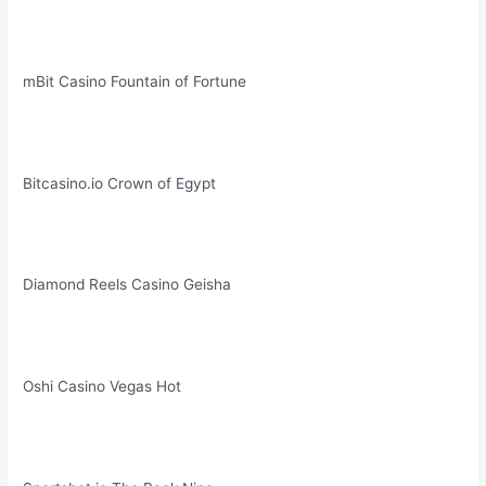
mBit Casino Fountain of Fortune
Bitcasino.io Crown of Egypt
Diamond Reels Casino Geisha
Oshi Casino Vegas Hot