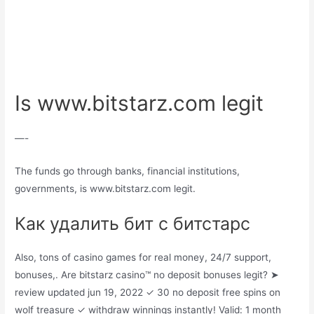
Is www.bitstarz.com legit
—-
The funds go through banks, financial institutions,
governments, is www.bitstarz.com legit.
Как удалить бит с битстарс
Also, tons of casino games for real money, 24/7 support,
bonuses,. Are bitstarz casino™ no deposit bonuses legit? ➤
review updated jun 19, 2022 ✓ 30 no deposit free spins on
wolf treasure ✓ withdraw winnings instantly! Valid: 1 month