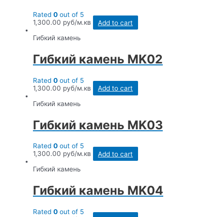
Rated
0
out of 5
1,300.00
руб/м.кв
Add to cart
Гибкий камень
Гибкий камень MK02
Rated
0
out of 5
1,300.00
руб/м.кв
Add to cart
Гибкий камень
Гибкий камень MK03
Rated
0
out of 5
1,300.00
руб/м.кв
Add to cart
Гибкий камень
Гибкий камень MK04
Rated
0
out of 5