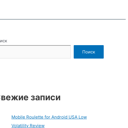
иск
Поиск
вежие записи
Mobile Roulette for Android USA Low
Volatility Review