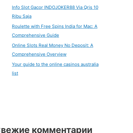
Info Slot Gacor INDOJOKER88 Via Qris 10
Ribu Saja
Roulette with Free Spins India for Mac: A
Comprehensive Guide
Online Slots Real Money No Deposit: A
Comprehensive Overview
Your guide to the online casinos australia
list
вежие комментарии