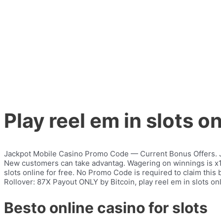
Play reel em in slots on
Jackpot Mobile Casino Promo Code — Current Bonus Offers. 
New customers can take advantag. Wagering on winnings is x10
slots online for free. No Promo Code is required to claim this 
Rollover: 87X Payout ONLY by Bitcoin, play reel em in slots onl
Besto online casino for slots