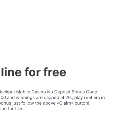
line for free
Jackpot Mobile Casino No Deposit Bonus Code.
0 and winnings are capped at 20., play reel em in
bonus just follow the above «Claim» button!.
ine for free.