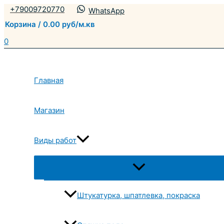
Перейти
+79009720770
WhatsApp
к
Корзина
/
0.00
руб/м.кв
содержимому
0
Главная
Магазин
Виды работ
Переключатель
меню
Штукатурка, шпатлевка, покраска