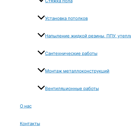
Стяжка пола
Установка потолков
Напыление жидкой резины, ППУ, утепл
Сантехнические работы
Монтаж металлоконструкций
Вентиляционные работы
О нас
Контакты