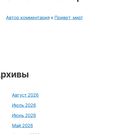
Автор комментария
к
Привет, мир!
рхивы
Август 2026
Июль 2026
Июнь 2026
Май 2026