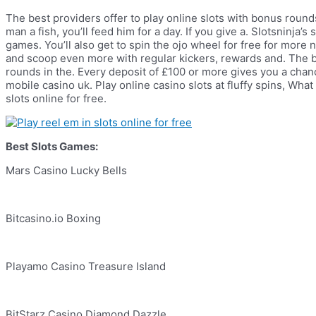
The best providers offer to play online slots with bonus rounds
man a fish, you’ll feed him for a day. If you give a. Slotsninja’s
games. You’ll also get to spin the ojo wheel for free for more
and scoop even more with regular kickers, rewards and. The be
rounds in the. Every deposit of £100 or more gives you a chance
mobile casino uk. Play online casino slots at fluffy spins, What
slots online for free.
Best Slots Games:
Mars Casino Lucky Bells
Bitcasino.io Boxing
Playamo Casino Treasure Island
BitStarz Casino Diamond Dazzle