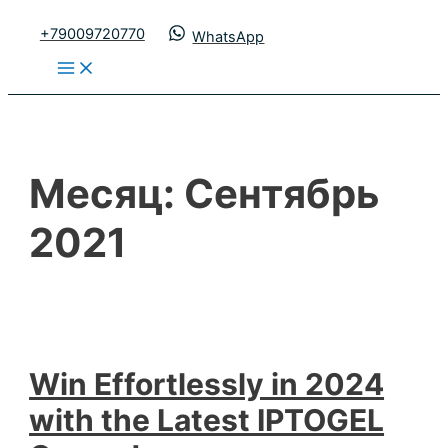
Перейти
к
+79009720770
WhatsApp
содержимому
Main
Menu
Месяц:
Сентябрь
2021
Win Effortlessly in 2024
with the Latest IPTOGEL