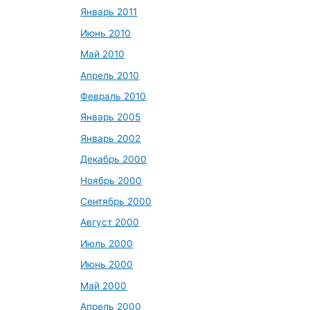
Январь 2011
Июнь 2010
Май 2010
Апрель 2010
Февраль 2010
Январь 2005
Январь 2002
Декабрь 2000
Ноябрь 2000
Сентябрь 2000
Август 2000
Июль 2000
Июнь 2000
Май 2000
Апрель 2000