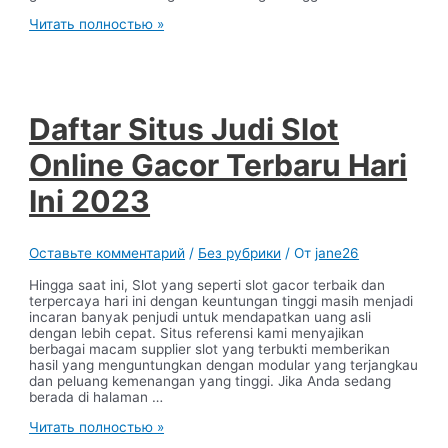
Rekomendasi
Читать полностью »
Slot
Gacor
Online
Terpopuler
di
Indonesia
Daftar Situs Judi Slot
Online Gacor Terbaru Hari
Ini 2023
Оставьте комментарий
/
Без рубрики
/ От
jane26
Hingga saat ini, Slot yang seperti slot gacor terbaik dan
terpercaya hari ini dengan keuntungan tinggi masih menjadi
incaran banyak penjudi untuk mendapatkan uang asli
dengan lebih cepat. Situs referensi kami menyajikan
berbagai macam supplier slot yang terbukti memberikan
hasil yang menguntungkan dengan modular yang terjangkau
dan peluang kemenangan yang tinggi. Jika Anda sedang
berada di halaman …
Daftar
Читать полностью »
Situs