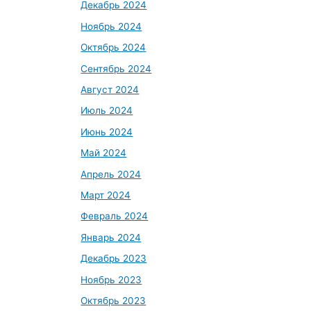
Декабрь 2024
Ноябрь 2024
Октябрь 2024
Сентябрь 2024
Август 2024
Июль 2024
Июнь 2024
Май 2024
Апрель 2024
Март 2024
Февраль 2024
Январь 2024
Декабрь 2023
Ноябрь 2023
Октябрь 2023