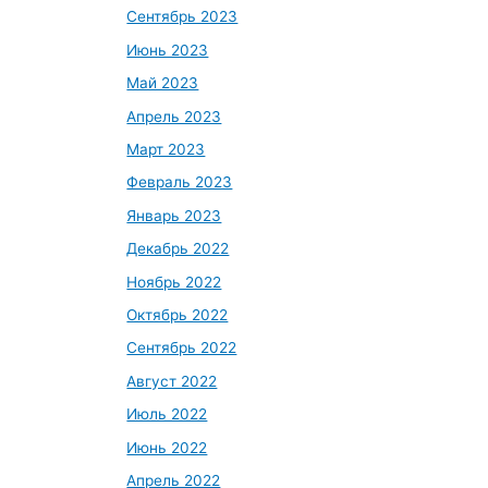
Сентябрь 2023
Июнь 2023
Май 2023
Апрель 2023
Март 2023
Февраль 2023
Январь 2023
Декабрь 2022
Ноябрь 2022
Октябрь 2022
Сентябрь 2022
Август 2022
Июль 2022
Июнь 2022
Апрель 2022