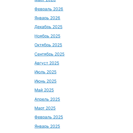
Февраль 2026
Январь 2026
Декабрь 2025
Ноябрь 2025
Октябрь 2025
Сентябрь 2025
Август 2025
Июль 2025
Июнь 2025
Май 2025
Апрель 2025
Март 2025
Февраль 2025
Январь 2025