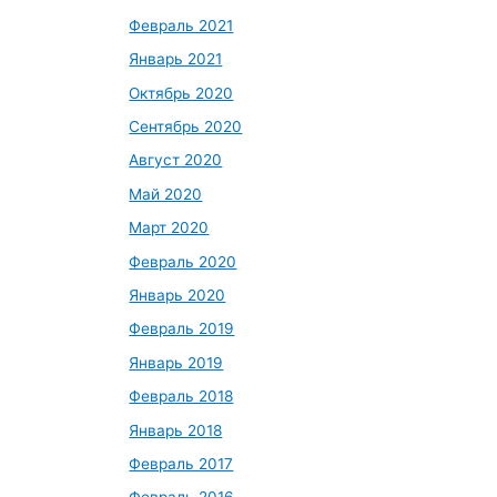
Февраль 2021
Январь 2021
Октябрь 2020
Сентябрь 2020
Август 2020
Май 2020
Март 2020
Февраль 2020
Январь 2020
Февраль 2019
Январь 2019
Февраль 2018
Январь 2018
Февраль 2017