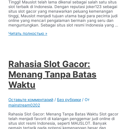
Tinggi! Mauslot telah lama dikenal sebagai salah satu situs
slot terbaik di Indonesia. Dengan reputasi joker123 sebagai
situs slot gacor yang menawarkan peluang kemenangan
tinggi, Mauslot menjadi tujuan utama bagi para pecinta judi
online yang mencari pengalaman bermain yang seru dan
menguntungkan. Sebagai situs slot resmi Indonesia yang …
Mauslot:
Читать полностью »
Situs
Slot
Gacor
dengan
Peluang
Kemenangan
Rahasia Slot Gacor:
Tinggi!
Menang Tanpa Batas
Waktu
Оставьте комментарий
/
Без рубрики
/ От
mainstream0202
Rahasia Slot Gacor: Menang Tanpa Batas Waktu Slot gacor
telah menjadi favorit di kalangan penggemar judi online di
situs slot resmi Indonesia, seperti MAUSLOT. Banyak
pemain tertarik pada potensi kemenangan besar dan