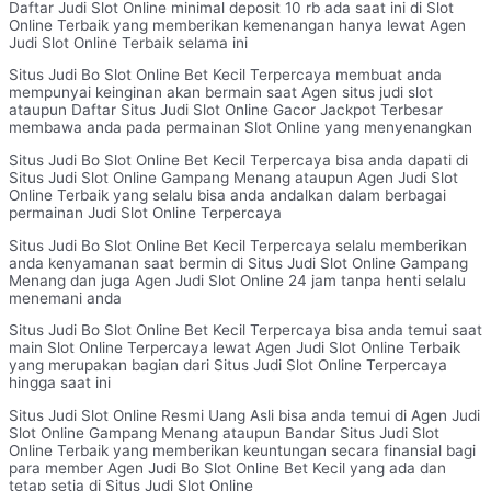
Daftar Judi Slot Online minimal deposit 10 rb ada saat ini di Slot
Online Terbaik yang memberikan kemenangan hanya lewat Agen
Judi Slot Online Terbaik selama ini
Situs Judi Bo Slot Online Bet Kecil Terpercaya membuat anda
mempunyai keinginan akan bermain saat Agen situs judi slot
ataupun Daftar Situs Judi Slot Online Gacor Jackpot Terbesar
membawa anda pada permainan Slot Online yang menyenangkan
Situs Judi Bo Slot Online Bet Kecil Terpercaya bisa anda dapati di
Situs Judi Slot Online Gampang Menang ataupun Agen Judi Slot
Online Terbaik yang selalu bisa anda andalkan dalam berbagai
permainan Judi Slot Online Terpercaya
Situs Judi Bo Slot Online Bet Kecil Terpercaya selalu memberikan
anda kenyamanan saat bermin di Situs Judi Slot Online Gampang
Menang dan juga Agen Judi Slot Online 24 jam tanpa henti selalu
menemani anda
Situs Judi Bo Slot Online Bet Kecil Terpercaya bisa anda temui saat
main Slot Online Terpercaya lewat Agen Judi Slot Online Terbaik
yang merupakan bagian dari Situs Judi Slot Online Terpercaya
hingga saat ini
Situs Judi Slot Online Resmi Uang Asli bisa anda temui di Agen Judi
Slot Online Gampang Menang ataupun Bandar Situs Judi Slot
Online Terbaik yang memberikan keuntungan secara finansial bagi
para member Agen Judi Bo Slot Online Bet Kecil yang ada dan
tetap setia di Situs Judi Slot Online