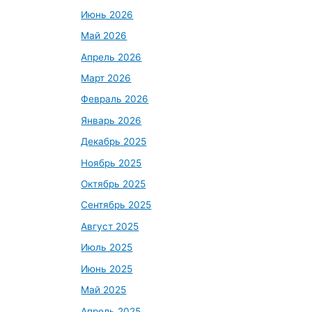
Июнь 2026
Май 2026
Апрель 2026
Март 2026
Февраль 2026
Январь 2026
Декабрь 2025
Ноябрь 2025
Октябрь 2025
Сентябрь 2025
Август 2025
Июль 2025
Июнь 2025
Май 2025
Апрель 2025