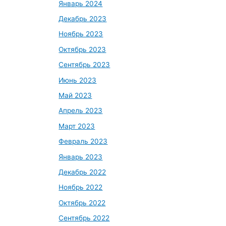
Январь 2024
Декабрь 2023
Ноябрь 2023
Октябрь 2023
Сентябрь 2023
Июнь 2023
Май 2023
Апрель 2023
Март 2023
Февраль 2023
Январь 2023
Декабрь 2022
Ноябрь 2022
Октябрь 2022
Сентябрь 2022