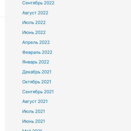
Сентябрь 2022
Август 2022
Июль 2022
Июнь 2022
Апрель 2022
Февраль 2022
Январь 2022
Декабрь 2021
Октябрь 2021
Сентябрь 2021
Август 2021
Июль 2021
Июнь 2021