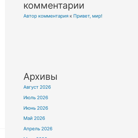
комментарии
Автор комментария
к
Привет, мир!
Архивы
Август 2026
Июль 2026
Июнь 2026
Май 2026
Апрель 2026