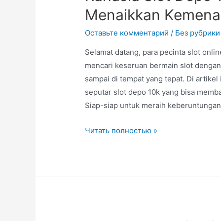
Menaikkan Kemena
Оставьте комментарий
/
Без рубрики
Selamat datang, para pecinta slot onli
mencari keseruan bermain slot dengan 
sampai di tempat yang tepat. Di artike
seputar slot depo 10k yang bisa mem
Siap-siap untuk meraih keberuntunga
Rahasia
Читать полностью »
Slot
Depo
10k:
Strategi
Ampuh
Menaikkan