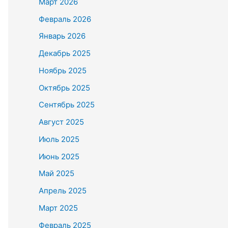
Март 2026
Февраль 2026
Январь 2026
Декабрь 2025
Ноябрь 2025
Октябрь 2025
Сентябрь 2025
Август 2025
Июль 2025
Июнь 2025
Май 2025
Апрель 2025
Март 2025
Февраль 2025