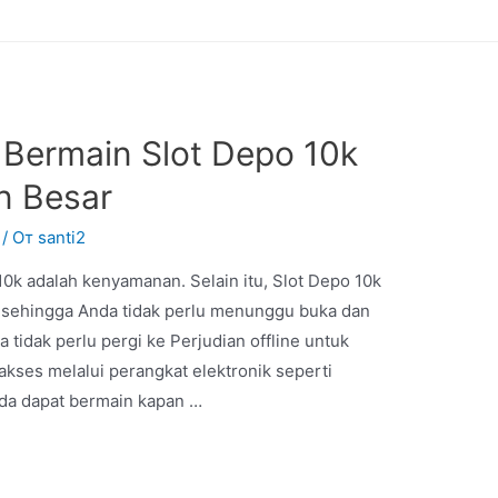
Bermain Slot Depo 10k
n Besar
/ От
santi2
k adalah kenyamanan. Selain itu, Slot Depo 10k
 sehingga Anda tidak perlu menunggu buka dan
 tidak perlu pergi ke Perjudian offline untuk
akses melalui perangkat elektronik seperti
nda dapat bermain kapan …