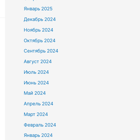
Январь 2025
Декабрь 2024
Ноябрь 2024
Октябрь 2024
Сентябрь 2024
Август 2024
Июль 2024
Июнь 2024
Май 2024
Апрель 2024
Март 2024
Февраль 2024
Январь 2024