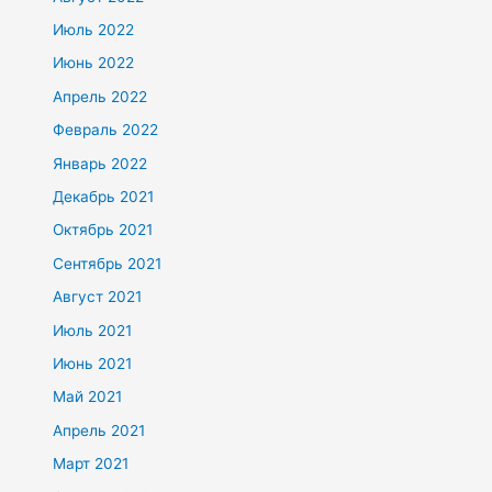
Июль 2022
Июнь 2022
Апрель 2022
Февраль 2022
Январь 2022
Декабрь 2021
Октябрь 2021
Сентябрь 2021
Август 2021
Июль 2021
Июнь 2021
Май 2021
Апрель 2021
Март 2021