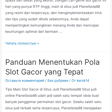
upaya dan siasat yang akurat. Dengan cari game slot gacor ini
SLOT
hari yang punyai RTP tinggi, main di situs judi Planetbola88
TERPERCAYA
yang resmi dan terpercaya, dan mengimplementasikan trick
dan tips yang sudah ditulis sebelumnya, Anda dapat
mempertingkat kemungkinan menang Anda dan mencapai
keuntungan optimal dari bermain …
Slot
Читать полностью »
Gacor
dengan
Panduan Menentukan Pola
Bonus
Jackpot
Slot Gacor yang Tepat
hingga
Ratusan
Оставьте комментарий
/
Без рубрики
/ От
kerok14
Juta
Tips Main Slot Gacor di Situs Judi Planetbola88 Situs judi
online Planetbola88 udah jadi salah satu tempat idola buat
banyak penggemar permainan slot gacor. Selaku salah satu
situs judi terbaik serta terpercaya, Planetbola88 menjajakan