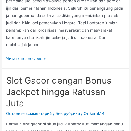
permaina judi sendiri awalnya pernah diresmikan dan peroleh
ijin dari pemerintahan Indonesia. Seluruh itu berlangsung pada
jaman gubernur Jakarta ali sadikin yang menizinkan praktek
judi dan bikin jadi pemasukan Negara. Tapi Lantaran jumlah
penampikan dari organisasi masyarakat dan masyarakat
karenanya ditariklah ijin bekerja judi di Indonesia. Dan
mulai sejak jaman …
PERKEMBANGAN
Читать полностью »
JUDI
ONLINE
Slot Gacor dengan Bonus
Slot
Bet
Jackpot hingga Ratusan
Kecil
Juta
DI
INDONESIA
Оставьте комментарий
/
Без рубрики
/ От
kerok14
BESERTA
Bermain slot gacor di situs judi Planetbola88 memanglah perlu
SITUS