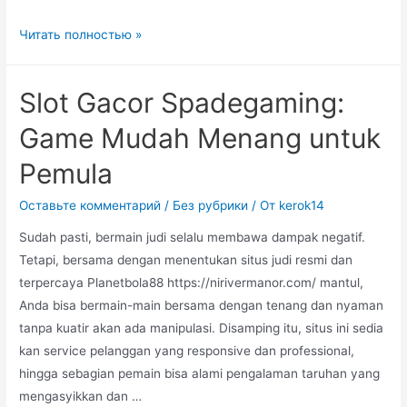
Slot
Читать полностью »
Gacor
Bertema
Slot Gacor Spadegaming:
Space
dan
Game Mudah Menang untuk
Alien
Pemula
dengan
Bonus
Оставьте комментарий
/
Без рубрики
/ От
kerok14
Besar
Sudah pasti, bermain judi selalu membawa dampak negatif.
Tetapi, bersama dengan menentukan situs judi resmi dan
terpercaya Planetbola88 https://nirivermanor.com/ mantul,
Anda bisa bermain-main bersama dengan tenang dan nyaman
tanpa kuatir akan ada manipulasi. Disamping itu, situs ini sedia
kan service pelanggan yang responsive dan professional,
hingga sebagian pemain bisa alami pengalaman taruhan yang
mengasyikkan dan …