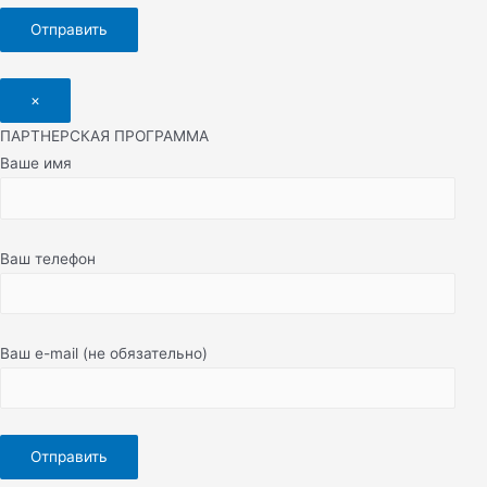
×
ПАРТНЕРСКАЯ ПРОГРАММА
Ваше имя
Ваш телефон
Ваш e-mail (не обязательно)