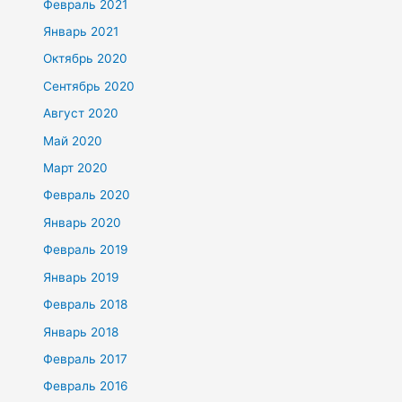
Февраль 2021
Январь 2021
Октябрь 2020
Сентябрь 2020
Август 2020
Май 2020
Март 2020
Февраль 2020
Январь 2020
Февраль 2019
Январь 2019
Февраль 2018
Январь 2018
Февраль 2017
Февраль 2016