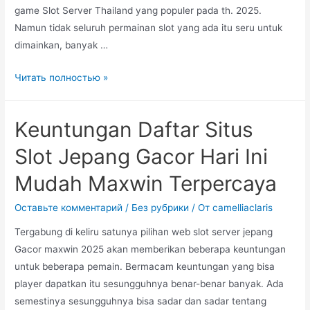
game Slot Server Thailand yang populer pada th. 2025.
Namun tidak seluruh permainan slot yang ada itu seru untuk
dimainkan, banyak …
12
Читать полностью »
Rekomendasi
Slot
Keuntungan Daftar Situs
Gacor
Hari
Slot Jepang Gacor Hari Ini
Ini
Mudah Maxwin Terpercaya
Gampang
Menang
Оставьте комментарий
/
Без рубрики
/ От
camelliaclaris
Jackpot
Tergabung di keliru satunya pilihan web slot server jepang
Gacor maxwin 2025 akan memberikan beberapa keuntungan
untuk beberapa pemain. Bermacam keuntungan yang bisa
player dapatkan itu sesungguhnya benar-benar banyak. Ada
semestinya sesungguhnya bisa sadar dan sadar tentang