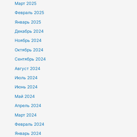
Март 2025
Февраль 2025
Январь 2025
Декабрь 2024
Ноябрь 2024
Октябрь 2024
Сентябрь 2024
Август 2024
Июль 2024
Июнь 2024
Май 2024
Апрель 2024
Март 2024
Февраль 2024
Январь 2024