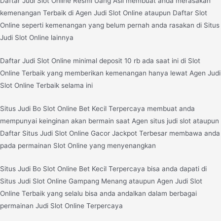
Daftar Judi Slot Online Resmi Uang Asli membuat anda merasakan
kemenangan Terbaik di Agen Judi Slot Online ataupun Daftar Slot
Online seperti kemenangan yang belum pernah anda rasakan di Situs
Judi Slot Online lainnya
Daftar Judi Slot Online minimal deposit 10 rb ada saat ini di Slot
Online Terbaik yang memberikan kemenangan hanya lewat Agen Judi
Slot Online Terbaik selama ini
Situs Judi Bo Slot Online Bet Kecil Terpercaya membuat anda
mempunyai keinginan akan bermain saat Agen situs judi slot ataupun
Daftar Situs Judi Slot Online Gacor Jackpot Terbesar membawa anda
pada permainan Slot Online yang menyenangkan
Situs Judi Bo Slot Online Bet Kecil Terpercaya bisa anda dapati di
Situs Judi Slot Online Gampang Menang ataupun Agen Judi Slot
Online Terbaik yang selalu bisa anda andalkan dalam berbagai
permainan Judi Slot Online Terpercaya