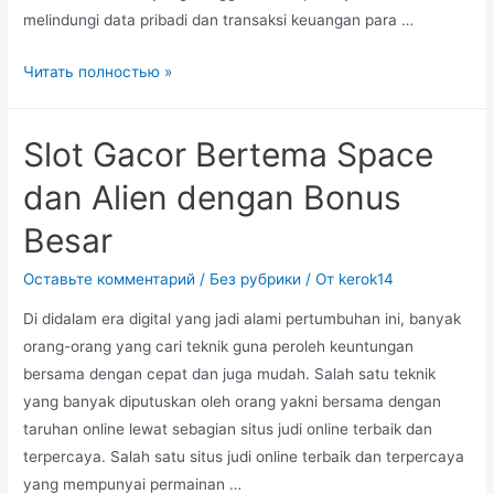
melindungi data pribadi dan transaksi keuangan para …
Slot
Читать полностью »
Gacor
dengan
Slot Gacor Bertema Space
Fitur
Jackpot
dan Alien dengan Bonus
Progresif
Besar
Tertinggi
Оставьте комментарий
/
Без рубрики
/ От
kerok14
Di didalam era digital yang jadi alami pertumbuhan ini, banyak
orang-orang yang cari teknik guna peroleh keuntungan
bersama dengan cepat dan juga mudah. Salah satu teknik
yang banyak diputuskan oleh orang yakni bersama dengan
taruhan online lewat sebagian situs judi online terbaik dan
terpercaya. Salah satu situs judi online terbaik dan terpercaya
yang mempunyai permainan …