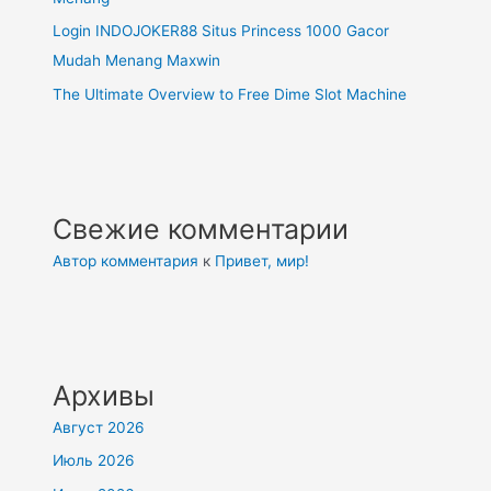
Login INDOJOKER88 Situs Princess 1000 Gacor
Mudah Menang Maxwin
The Ultimate Overview to Free Dime Slot Machine
Свежие комментарии
Автор комментария
к
Привет, мир!
Архивы
Август 2026
Июль 2026