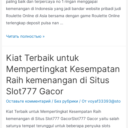
paling baik dan terpercaya no 1 ringan menggapai
kemenangan di Indonesia yang jadi bandar website pribadi judi
Roulette Online di Asia bersama dengan game Roulette Online
terlengkap deposit pulsa nan …
Situs
Читать полностью »
Judi
Roulette
Kiat Terbaik untuk
Online
Gacor
Mempertingkat Kesempatan
Terbaik
Raih kemenangan di Situs
Dan
Terpercaya
Slot777 Gacor
No
1
Оставьте комментарий
/
Без рубрики
/ От
voyaf33393@sto
2024
Kiat Terbaik untuk Mempertingkat Kesempatan Raih
kemenangan di Situs Slot777 GacorSlot777 Gacor yaitu salah
satunya tempat terunggul untuk beberapa penyuka slots