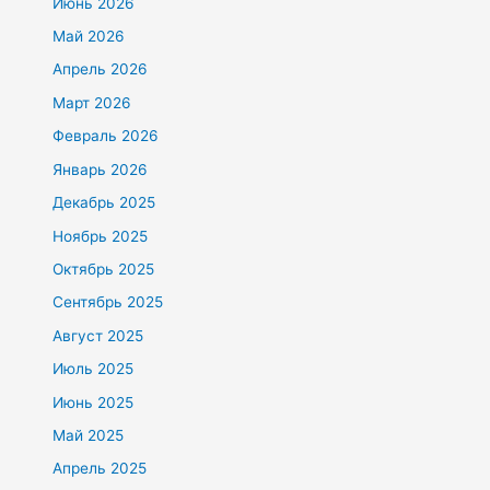
Июнь 2026
Май 2026
Апрель 2026
Март 2026
Февраль 2026
Январь 2026
Декабрь 2025
Ноябрь 2025
Октябрь 2025
Сентябрь 2025
Август 2025
Июль 2025
Июнь 2025
Май 2025
Апрель 2025