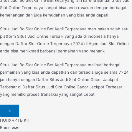
Situs Judi Bo Slot Online Bet Kecil yang lain karena Bandar Situs Judi
Slot Online Terpercaya sangat bisa anda rasakan dengan berbagai
kemenangan dan juga kemudahan yang bisa anda dapati
Situs Judi Bo Slot Online Bet Kecil Terpercaya merupakan salah satu
platform Situs Judi Online Terbaik yang ada di indonesia hanya
dengan Daftar Slot Online Terpercaya 2024 di Agen Judi Slot Online
anda bisa menikmati berbagai permainan yang menarik
Situs Judi Bo Slot Online Bet Kecil Terpercaya meliputi berbagai
permainan yang bisa anda dapatkan dan tersedia juga selama 7×24
jam hanya dengan Daftar Situs Judi Slot Online Gacor Jackpot
Terbesar di Daftar Situs Judi Slot Online Gacor Jackpot Terbesar
yang memiliki proses transaksi yang sangat cepat
×
ПОЛУЧИТЬ КП
Ваше имя