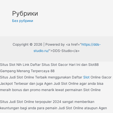
Рубрики
Без рубрики
Copyright © 2026 | Powered by <a href="
https://dds-
studio.ru/
">DDS-Studio</a>
Situs Slot Nih Link Daftar Situs Slot Gacor Hari Ini dan Slot88
Gampang Menang Terpercaya 88
Situs Judi Slot Online Terbaik menggunakan Daftar
Slot
Online Gacor
Jackpot Terbesar dan juga Agen Judi Slot Online agar anda bisa
meraih bonus dan promo menarik lewat permainan Slot Online
Situs Judi Slot Online terpopuler 2024 sangat memberikan
keuntungan bagi anda para pemain Judi Slot Online ataupun Agen