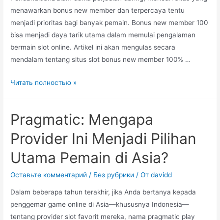
menawarkan bonus new member dan terpercaya tentu
menjadi prioritas bagi banyak pemain. Bonus new member 100
bisa menjadi daya tarik utama dalam memulai pengalaman
bermain slot online. Artikel ini akan mengulas secara
mendalam tentang situs slot bonus new member 100% …
Review
Читать полностью »
Situs
Slot
Pragmatic: Mengapa
Bonus
New
Provider Ini Menjadi Pilihan
Member
Utama Pemain di Asia?
100%
Terpercaya
Оставьте комментарий
/
Без рубрики
/ От
davidd
Dalam beberapa tahun terakhir, jika Anda bertanya kepada
penggemar game online di Asia—khususnya Indonesia—
tentang provider slot favorit mereka, nama pragmatic play