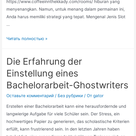
https://www.coffeeinnthekkady.com/rooms/ hiburan yang
menyenangkan. Namun, untuk menang dalam permainan ini,
Anda harus memiliki strategi yang tepat. Mengenal Jenis Slot
…
Tips
Читать полностью »
Menang
Bermain
Die Erfahrung der
Slot
Mahjong
Einstellung eines
Bachelorarbeit-Ghostwriters
Оставьте комментарий
/
Без рубрики
/ От
gator
Erstellen einer Bachelorarbeit kann eine herausfordernde und
langwierige Aufgabe für viele Schüler sein. Der Stress, ein
hochwertiges Papier zu generieren, das scholastische Kriterien
erfüllt, kann frustrierend sein. In den letzten Jahren haben