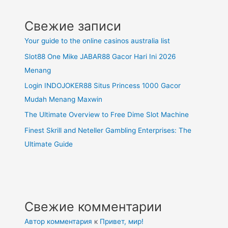
Свежие записи
Your guide to the online casinos australia list
Slot88 One Mike JABAR88 Gacor Hari Ini 2026
Menang
Login INDOJOKER88 Situs Princess 1000 Gacor
Mudah Menang Maxwin
The Ultimate Overview to Free Dime Slot Machine
Finest Skrill and Neteller Gambling Enterprises: The
Ultimate Guide
Свежие комментарии
Автор комментария
к
Привет, мир!