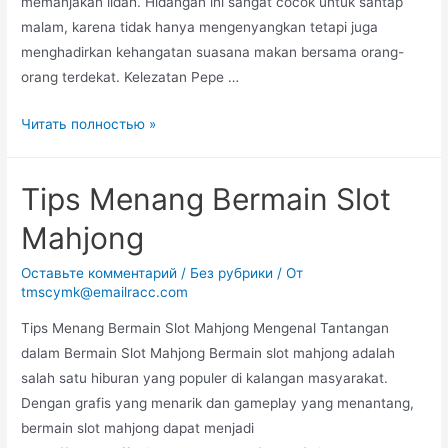
memanjakan lidah. Hidangan ini sangat cocok untuk santap
malam, karena tidak hanya mengenyangkan tetapi juga
menghadirkan kehangatan suasana makan bersama orang-
orang terdekat. Kelezatan Pepe …
Pepe
Читать полностью »
BBQ
Favorit
Tips Menang Bermain Slot
Keluarga
untuk
Mahjong
Santap
Malam
Оставьте комментарий
/
Без рубрики
/ От
tmscymk@emailracc.com
Tips Menang Bermain Slot Mahjong Mengenal Tantangan
dalam Bermain Slot Mahjong Bermain slot mahjong adalah
salah satu hiburan yang populer di kalangan masyarakat.
Dengan grafis yang menarik dan gameplay yang menantang,
bermain slot mahjong dapat menjadi