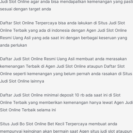
Judi Slot Online agar anda bisa mendapatkan kemenangan yang pasti
sesuai dengan target anda
Daftar Slot Online Terpercaya bisa anda lakukan di Situs Judi Slot
Online Terbaik yang ada di indonesia dengan Agen Judi Slot Online
Resmi Uang Asli yang ada saat ini dengan berbagai keseruan yang
anda perlukan
Daftar Judi Slot Online Resmi Uang Asli membuat anda merasakan
kemenangan Terbaik di Agen Judi Slot Online ataupun Daftar Slot
Online seperti kemenangan yang belum pernah anda rasakan di Situs
Judi Slot Online lainnya
Daftar Judi Slot Online minimal deposit 10 rb ada saat ini di Slot
Online Terbaik yang memberikan kemenangan hanya lewat Agen Judi
Slot Online Terbaik selama ini
Situs Judi Bo Slot Online Bet Kecil Terpercaya membuat anda
mempunyai keinginan akan bermain saat Agen situs judi slot ataupun