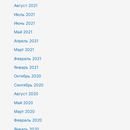
Август 2021
Июль 2021
Июнь 2021
Май 2021
Апрель 2021
Март 2021
Февраль 2021
Январь 2021
Октябрь 2020
Сентябрь 2020
Август 2020
Май 2020
Март 2020
Февраль 2020
Январь 2020