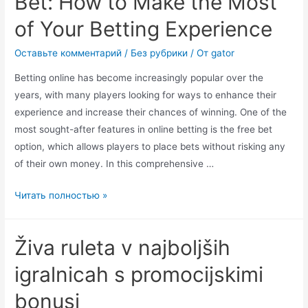
Bet: How to Make the Most
of Your Betting Experience
Оставьте комментарий
/
Без рубрики
/ От
gator
Betting online has become increasingly popular over the
years, with many players looking for ways to enhance their
experience and increase their chances of winning. One of the
most sought-after features in online betting is the free bet
option, which allows players to place bets without risking any
of their own money. In this comprehensive …
The
Читать полностью »
Ultimate
Guide
Živa ruleta v najboljših
to
Free
igralnicah s promocijskimi
Bet:
bonusi
How