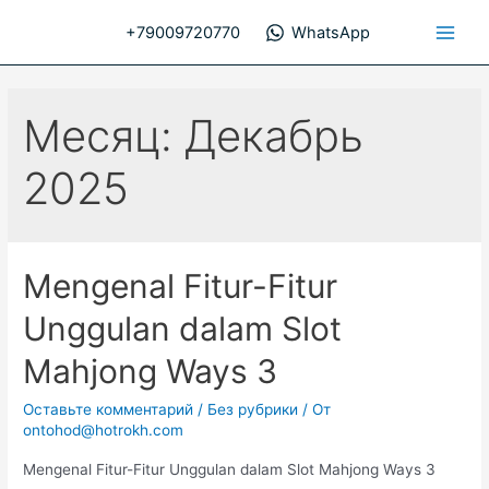
Перейти
+79009720770
WhatsApp
к
Main
содержимому
Men
Месяц:
Декабрь
2025
Mengenal Fitur-Fitur
Unggulan dalam Slot
Mahjong Ways 3
Оставьте комментарий
/
Без рубрики
/ От
ontohod@hotrokh.com
Mengenal Fitur-Fitur Unggulan dalam Slot Mahjong Ways 3