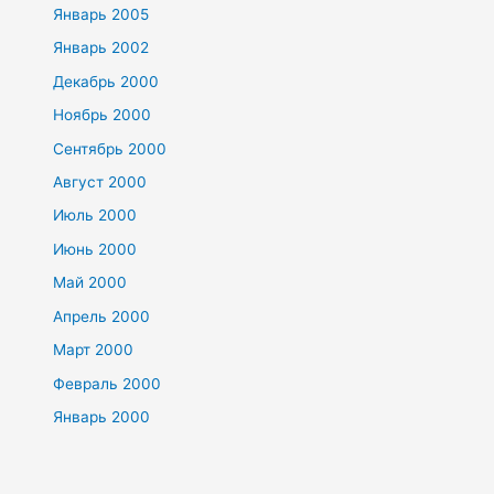
Январь 2005
Январь 2002
Декабрь 2000
Ноябрь 2000
Сентябрь 2000
Август 2000
Июль 2000
Июнь 2000
Май 2000
Апрель 2000
Март 2000
Февраль 2000
Январь 2000