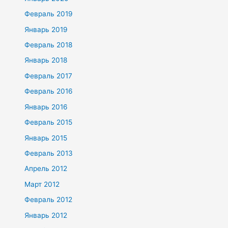
Февраль 2019
Январь 2019
Февраль 2018
Январь 2018
Февраль 2017
Февраль 2016
Январь 2016
Февраль 2015
Январь 2015
Февраль 2013
Апрель 2012
Март 2012
Февраль 2012
Январь 2012