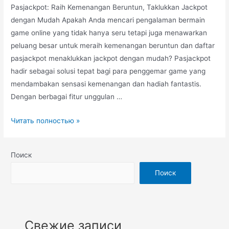
Pasjackpot: Raih Kemenangan Beruntun, Taklukkan Jackpot
dengan Mudah Apakah Anda mencari pengalaman bermain
game online yang tidak hanya seru tetapi juga menawarkan
peluang besar untuk meraih kemenangan beruntun dan daftar
pasjackpot menaklukkan jackpot dengan mudah? Pasjackpot
hadir sebagai solusi tepat bagi para penggemar game yang
mendambakan sensasi kemenangan dan hadiah fantastis.
Dengan berbagai fitur unggulan …
Pasjackpot:
Читать полностью »
Raih
Kemenangan
Поиск
Beruntun,
Taklukkan
Поиск
Jackpot
dengan
Mudah
Свежие записи