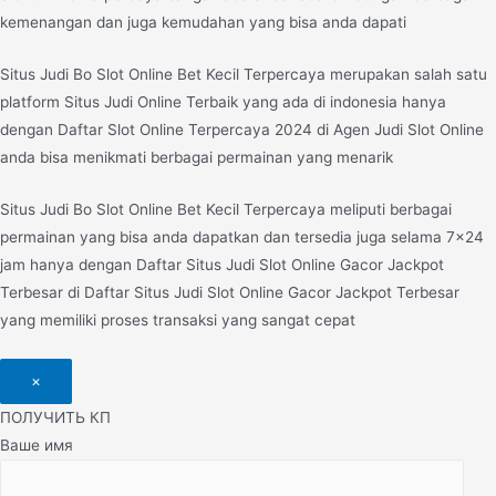
kemenangan dan juga kemudahan yang bisa anda dapati
Situs Judi Bo Slot Online Bet Kecil Terpercaya merupakan salah satu
platform Situs Judi Online Terbaik yang ada di indonesia hanya
dengan Daftar Slot Online Terpercaya 2024 di Agen Judi Slot Online
anda bisa menikmati berbagai permainan yang menarik
Situs Judi Bo Slot Online Bet Kecil Terpercaya meliputi berbagai
permainan yang bisa anda dapatkan dan tersedia juga selama 7×24
jam hanya dengan Daftar Situs Judi Slot Online Gacor Jackpot
Terbesar di Daftar Situs Judi Slot Online Gacor Jackpot Terbesar
yang memiliki proses transaksi yang sangat cepat
×
ПОЛУЧИТЬ КП
Ваше имя