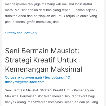
mengasyikkan tapi juga memanjakan mauslot login daftar
mata, Mauslot adalah destinasi yang tepat. Lupakan sejenak
rutinitas Anda dan persiapkan diri untuk terjun ke dunia yang
penuh warna, grafis memukau, dan …
Terjun
Читать полностью »
ke
Dunia
Seni Bermain Mauslot:
Mauslot,
Nikmati
Strategi Kreatif Untuk
Grafis
Kemenangan Maksimal
Memukau
dan
Оставьте комментарий
/
Без рубрики
/ От
Bonus
tmscymk@emailracc.com
Melimpah
Seni Bermain Mauslot: Strategi Kreatif Untuk Kemenangan
Maksimal Permainan slot telah menjadi hiburan favorit bagi
banyak orang, menawarkan kombinasi keseruan dan peluang