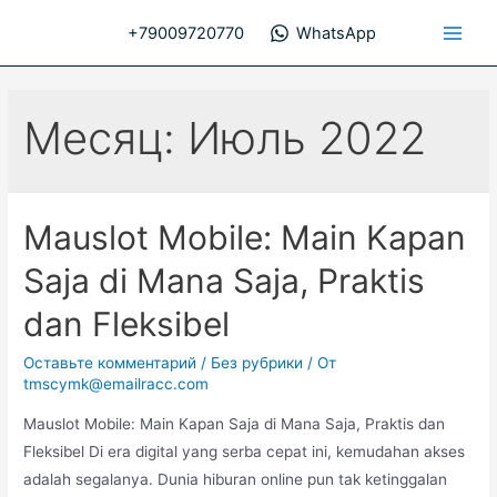
Перейти
+79009720770
WhatsApp
к
Main
содержимому
Men
Месяц:
Июль 2022
Mauslot Mobile: Main Kapan
Saja di Mana Saja, Praktis
dan Fleksibel
Оставьте комментарий
/
Без рубрики
/ От
tmscymk@emailracc.com
Mauslot Mobile: Main Kapan Saja di Mana Saja, Praktis dan
Fleksibel Di era digital yang serba cepat ini, kemudahan akses
adalah segalanya. Dunia hiburan online pun tak ketinggalan