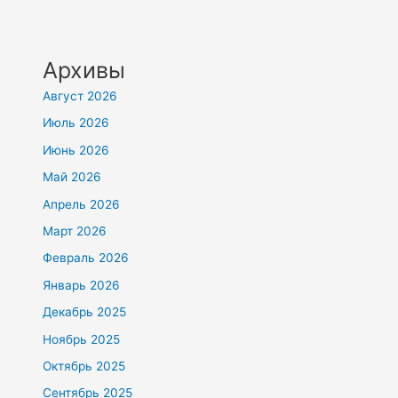
Архивы
Август 2026
Июль 2026
Июнь 2026
Май 2026
Апрель 2026
Март 2026
Февраль 2026
Январь 2026
Декабрь 2025
Ноябрь 2025
Октябрь 2025
Сентябрь 2025