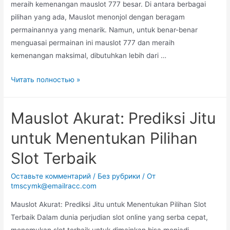
meraih kemenangan mauslot 777 besar. Di antara berbagai
pilihan yang ada, Mauslot menonjol dengan beragam
permainannya yang menarik. Namun, untuk benar-benar
menguasai permainan ini mauslot 777 dan meraih
kemenangan maksimal, dibutuhkan lebih dari …
Seni
Читать полностью »
Bermain
Mauslot:
Mauslot Akurat: Prediksi Jitu
Strategi
Kreatif
untuk Menentukan Pilihan
Untuk
Slot Terbaik
Kemenangan
Maksimal
Оставьте комментарий
/
Без рубрики
/ От
tmscymk@emailracc.com
Mauslot Akurat: Prediksi Jitu untuk Menentukan Pilihan Slot
Terbaik Dalam dunia perjudian slot online yang serba cepat,