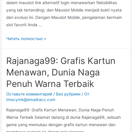
dalam mauslot link alternatif login menawarkan fleksibilitas
yang tak tertandingi, dan Mauslot Mobile menjadi bukti nyata
dari evolusi ini. Dengan Mauslot Mobile, pengalaman bermain
slot favorit Anda …
Mauslot
Читать полностью »
Mobile:
Main
Rajanaga99: Grafis Kartun
Kapan
Saja
Menawan, Dunia Naga
di
Penuh Warna Terbaik
Mana
Saja,
Оставьте комментарий
/
Без рубрики
/ От
Praktis
tmscymk@emailracc.com
dan
Rajanaga99: Grafis Kartun Menawan, Dunia Naga Penuh
Fleksibel
Warna Terbaik Selamat datang di dunia Rajanaga99, sebuah
game yang memukau dengan grafis kartun menawan dan