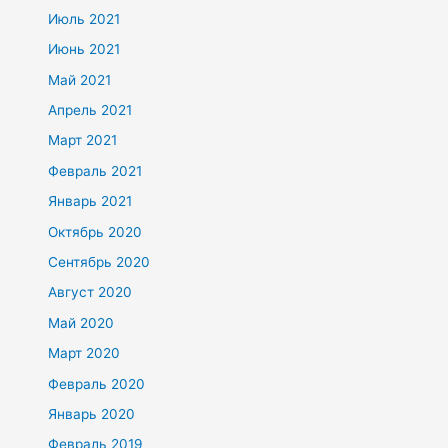
Июль 2021
Июнь 2021
Май 2021
Апрель 2021
Март 2021
Февраль 2021
Январь 2021
Октябрь 2020
Сентябрь 2020
Август 2020
Май 2020
Март 2020
Февраль 2020
Январь 2020
Февраль 2019