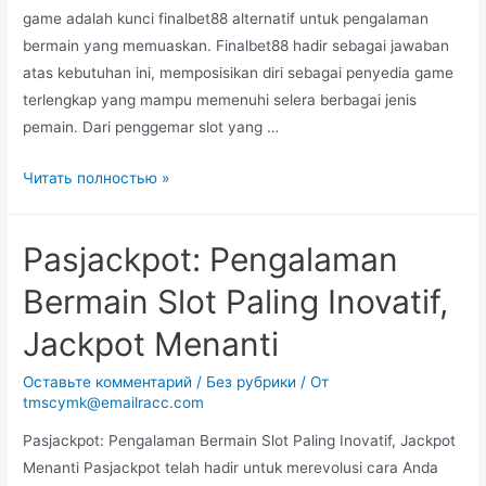
game adalah kunci finalbet88 alternatif untuk pengalaman
bermain yang memuaskan. Finalbet88 hadir sebagai jawaban
atas kebutuhan ini, memposisikan diri sebagai penyedia game
terlengkap yang mampu memenuhi selera berbagai jenis
pemain. Dari penggemar slot yang …
Finalbet88:
Читать полностью »
Provider
Game
Pasjackpot: Pengalaman
Terlengkap
untuk
Bermain Slot Paling Inovatif,
Selera
Jackpot Menanti
Beragam
Pemain
Оставьте комментарий
/
Без рубрики
/ От
tmscymk@emailracc.com
Pasjackpot: Pengalaman Bermain Slot Paling Inovatif, Jackpot
Menanti Pasjackpot telah hadir untuk merevolusi cara Anda