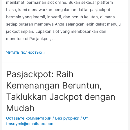
menikmati permainan slot online. Bukan sekadar platform
biasa, kami menawarkan pengalaman daftar pasjackpot
bermain yang imersif, inovatif, dan penuh kejutan, di mana
setiap putaran membawa Anda selangkah lebih dekat menuju
jackpot impian. Lupakan slot yang membosankan dan
monoton; di Pasjackpot, …
Pasjackpot:
Читать полностью »
Pengalaman
Bermain
Pasjackpot: Raih
Slot
Paling
Kemenangan Beruntun,
Inovatif,
Taklukkan Jackpot dengan
Jackpot
Menanti
Mudah
Оставьте комментарий
/
Без рубрики
/ От
tmscymk@emailracc.com