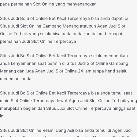
pada permainan Slot Online yang menyenangkan
Situs Judi Bo Slot Online Bet Kecil Terpercaya bisa anda dapati di
Situs Judi Slot Online Gampang Menang ataupun Agen Judi Slot
Online Terbaik yang selalu bisa anda andalkan dalam berbagai
permainan Judi Slot Online Terpercaya
Situs Judi Bo Slot Online Bet Kecil Terpercaya selalu memberikan
anda kenyamanan saat bermin di Situs Judi Slot Online Gampang
Menang dan juga Agen Judi Slot Online 24 jam tanpa henti selalu
menemani anda
Situs Judi Bo Slot Online Bet Kecil Terpercaya bisa anda temui saat
main Slot Online Terpercaya lewat Agen Judi Slot Online Terbaik yang
merupakan bagian dari Situs Judi Slot Online Terpercaya hingga saat
ini
Situs Judi Slot Online Resmi Uang Asli bisa anda temui di Agen Judi