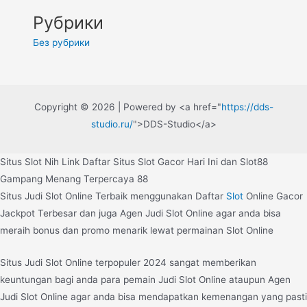
Рубрики
Без рубрики
Copyright © 2026 | Powered by <a href="
https://dds-
studio.ru/
">DDS-Studio</a>
Situs Slot Nih Link Daftar Situs Slot Gacor Hari Ini dan Slot88
Gampang Menang Terpercaya 88
Situs Judi Slot Online Terbaik menggunakan Daftar
Slot
Online Gacor
Jackpot Terbesar dan juga Agen Judi Slot Online agar anda bisa
meraih bonus dan promo menarik lewat permainan Slot Online
Situs Judi Slot Online terpopuler 2024 sangat memberikan
keuntungan bagi anda para pemain Judi Slot Online ataupun Agen
Judi Slot Online agar anda bisa mendapatkan kemenangan yang pasti