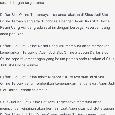
sesuai dengan target anda
Daftar Slot Online Terpercaya bisa anda lakukan di Situs Judi Slot
Online Terbaik yang ada di indonesia dengan Agen Judi Slot Online
Resmi Uang Asli yang ada saat ini dengan berbagai keseruan yang
anda perlukan
Daftar Judi Slot Online Resmi Uang Asli membuat anda merasakan
kemenangan Terbaik di Agen Judi Slot Online ataupun Daftar Slot
Online seperti kemenangan yang belum pernah anda rasakan di Situs
Judi Slot Online lainnya
Daftar Judi Slot Online minimal deposit 10 rb ada saat ini di Slot
Online Terbaik yang memberikan kemenangan hanya lewat Agen Judi
Slot Online Terbaik selama ini
Situs Judi Bo Slot Online Bet Kecil Terpercaya membuat anda
mempunyai keinginan akan bermain saat Agen situs judi slot ataupun
Daftar Situs Judi Slot Online Gacor Jackpot Terbesar membawa anda