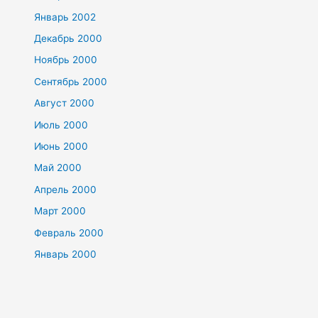
Январь 2002
Декабрь 2000
Ноябрь 2000
Сентябрь 2000
Август 2000
Июль 2000
Июнь 2000
Май 2000
Апрель 2000
Март 2000
Февраль 2000
Январь 2000