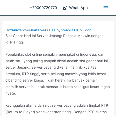
Перейти
+79009720770
WhatsApp
к
Main
содержимому
Men
Оставьте комментарий
/
Без рубрики
/ От
bulldog
Slot Gacor Hari Ini Server Jepang: Rahasia Maxwin dengan
RTP Tinggi
Popularitas slot online semakin meningkat di Indonesia, dan
salah satu yang paling banyak dicari adalah slot gacor hari ini
server Jepang. Server Jepang dikenal memiliki kualitas
premium, RTP tinggi, serta peluang maxwin yang lebih besar
dibanding server biasa. Tidak heran jika banyak pemain
memilih server ini untuk mencari hiburan sekaligus keuntungan
nyata.
Keunggulan utama dari slot server Jepang adalah tingkat RTP
(Return to Player) yang konsisten tinggi. Dengan RTP di atas