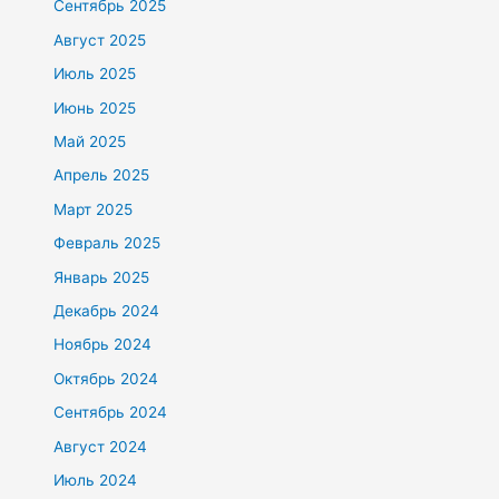
Сентябрь 2025
Август 2025
Июль 2025
Июнь 2025
Май 2025
Апрель 2025
Март 2025
Февраль 2025
Январь 2025
Декабрь 2024
Ноябрь 2024
Октябрь 2024
Сентябрь 2024
Август 2024
Июль 2024