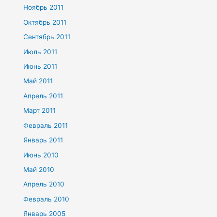
Ноябрь 2011
Октябрь 2011
Сентябрь 2011
Июль 2011
Июнь 2011
Май 2011
Апрель 2011
Март 2011
Февраль 2011
Январь 2011
Июнь 2010
Май 2010
Апрель 2010
Февраль 2010
Январь 2005