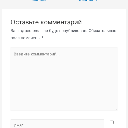
записям
Оставьте комментарий
Ваш адрес email не будет опубликован.
Обязательные
поля помечены
*
Введите
комментарий...
Имя*