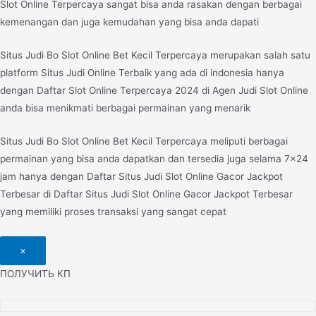
Slot Online Terpercaya sangat bisa anda rasakan dengan berbagai
kemenangan dan juga kemudahan yang bisa anda dapati
Situs Judi Bo Slot Online Bet Kecil Terpercaya merupakan salah satu
platform Situs Judi Online Terbaik yang ada di indonesia hanya
dengan Daftar Slot Online Terpercaya 2024 di Agen Judi Slot Online
anda bisa menikmati berbagai permainan yang menarik
Situs Judi Bo Slot Online Bet Kecil Terpercaya meliputi berbagai
permainan yang bisa anda dapatkan dan tersedia juga selama 7×24
jam hanya dengan Daftar Situs Judi Slot Online Gacor Jackpot
Terbesar di Daftar Situs Judi Slot Online Gacor Jackpot Terbesar
yang memiliki proses transaksi yang sangat cepat
×
ПОЛУЧИТЬ КП