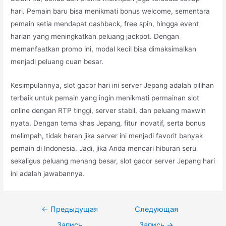
hari. Pemain baru bisa menikmati bonus welcome, sementara
pemain setia mendapat cashback, free spin, hingga event
harian yang meningkatkan peluang jackpot. Dengan
memanfaatkan promo ini, modal kecil bisa dimaksimalkan
menjadi peluang cuan besar.
Kesimpulannya, slot gacor hari ini server Jepang adalah pilihan
terbaik untuk pemain yang ingin menikmati permainan slot
online dengan RTP tinggi, server stabil, dan peluang maxwin
nyata. Dengan tema khas Jepang, fitur inovatif, serta bonus
melimpah, tidak heran jika server ini menjadi favorit banyak
pemain di Indonesia. Jadi, jika Anda mencari hiburan seru
sekaligus peluang menang besar, slot gacor server Jepang hari
ini adalah jawabannya.
Навигация
←
Предыдущая
Следующая
по
Запись
Запись
→