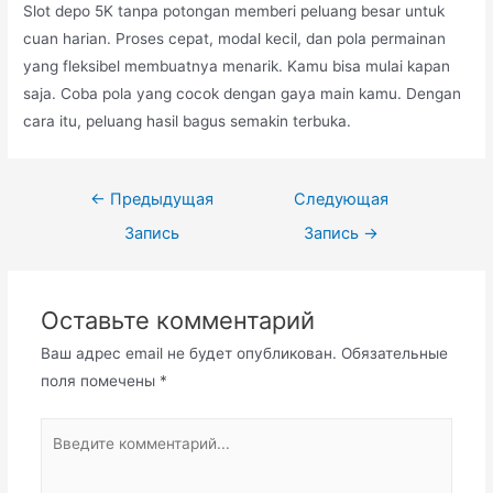
Slot depo 5K tanpa potongan memberi peluang besar untuk
cuan harian. Proses cepat, modal kecil, dan pola permainan
yang fleksibel membuatnya menarik. Kamu bisa mulai kapan
saja. Coba pola yang cocok dengan gaya main kamu. Dengan
cara itu, peluang hasil bagus semakin terbuka.
Навигация
←
Предыдущая
Следующая
по
Запись
Запись
→
записям
Оставьте комментарий
Ваш адрес email не будет опубликован.
Обязательные
поля помечены
*
Введите
комментарий...