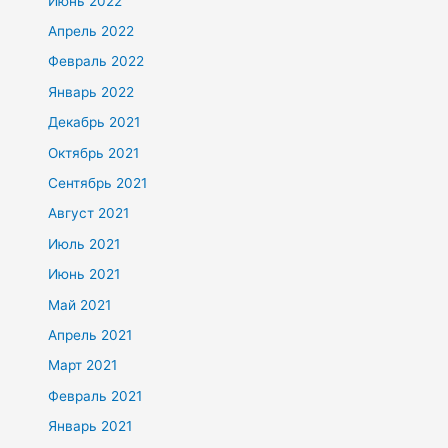
Июнь 2022
Апрель 2022
Февраль 2022
Январь 2022
Декабрь 2021
Октябрь 2021
Сентябрь 2021
Август 2021
Июль 2021
Июнь 2021
Май 2021
Апрель 2021
Март 2021
Февраль 2021
Январь 2021