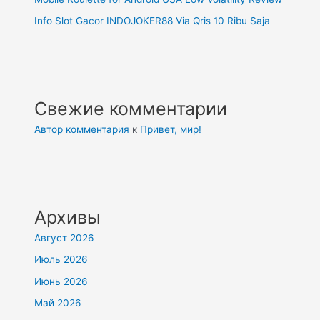
Info Slot Gacor INDOJOKER88 Via Qris 10 Ribu Saja
Свежие комментарии
Автор комментария
к
Привет, мир!
Архивы
Август 2026
Июль 2026
Июнь 2026
Май 2026