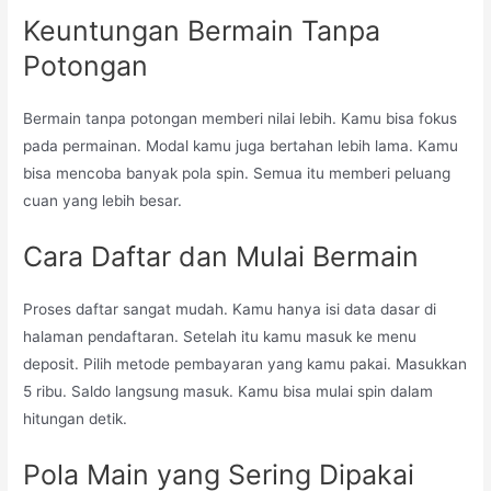
Keuntungan Bermain Tanpa
Potongan
Bermain tanpa potongan memberi nilai lebih. Kamu bisa fokus
pada permainan. Modal kamu juga bertahan lebih lama. Kamu
bisa mencoba banyak pola spin. Semua itu memberi peluang
cuan yang lebih besar.
Cara Daftar dan Mulai Bermain
Proses daftar sangat mudah. Kamu hanya isi data dasar di
halaman pendaftaran. Setelah itu kamu masuk ke menu
deposit. Pilih metode pembayaran yang kamu pakai. Masukkan
5 ribu. Saldo langsung masuk. Kamu bisa mulai spin dalam
hitungan detik.
Pola Main yang Sering Dipakai