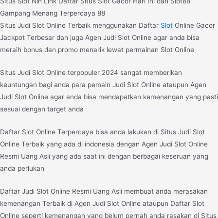
Situs Slot Nih Link Daftar Situs Slot Gacor Hari Ini dan Slot88
Gampang Menang Terpercaya 88
Situs Judi Slot Online Terbaik menggunakan Daftar
Slot
Online Gacor
Jackpot Terbesar dan juga Agen Judi Slot Online agar anda bisa
meraih bonus dan promo menarik lewat permainan Slot Online
Situs Judi Slot Online terpopuler 2024 sangat memberikan
keuntungan bagi anda para pemain Judi Slot Online ataupun Agen
Judi Slot Online agar anda bisa mendapatkan kemenangan yang pasti
sesuai dengan target anda
Daftar Slot Online Terpercaya bisa anda lakukan di Situs Judi Slot
Online Terbaik yang ada di indonesia dengan Agen Judi Slot Online
Resmi Uang Asli yang ada saat ini dengan berbagai keseruan yang
anda perlukan
Daftar Judi Slot Online Resmi Uang Asli membuat anda merasakan
kemenangan Terbaik di Agen Judi Slot Online ataupun Daftar Slot
Online seperti kemenangan yang belum pernah anda rasakan di Situs