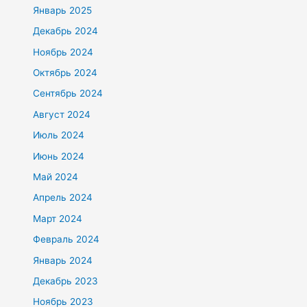
Январь 2025
Декабрь 2024
Ноябрь 2024
Октябрь 2024
Сентябрь 2024
Август 2024
Июль 2024
Июнь 2024
Май 2024
Апрель 2024
Март 2024
Февраль 2024
Январь 2024
Декабрь 2023
Ноябрь 2023