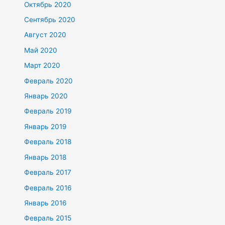
Октябрь 2020
Сентябрь 2020
Август 2020
Май 2020
Март 2020
Февраль 2020
Январь 2020
Февраль 2019
Январь 2019
Февраль 2018
Январь 2018
Февраль 2017
Февраль 2016
Январь 2016
Февраль 2015