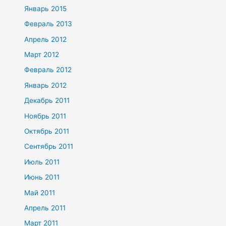
Январь 2015
Февраль 2013
Апрель 2012
Март 2012
Февраль 2012
Январь 2012
Декабрь 2011
Ноябрь 2011
Октябрь 2011
Сентябрь 2011
Июль 2011
Июнь 2011
Май 2011
Апрель 2011
Март 2011