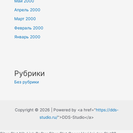
Май 2000
Апрель 2000
Март 2000
Февраль 2000
Январь 2000
Рубрики
Без рубрики
Copyright © 2026 | Powered by <a href="
https://dds-
studio.ru/
">DDS-Studio</a>