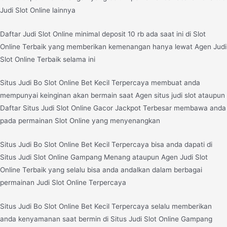
Judi Slot Online lainnya
Daftar Judi Slot Online minimal deposit 10 rb ada saat ini di Slot
Online Terbaik yang memberikan kemenangan hanya lewat Agen Judi
Slot Online Terbaik selama ini
Situs Judi Bo Slot Online Bet Kecil Terpercaya membuat anda
mempunyai keinginan akan bermain saat Agen situs judi slot ataupun
Daftar Situs Judi Slot Online Gacor Jackpot Terbesar membawa anda
pada permainan Slot Online yang menyenangkan
Situs Judi Bo Slot Online Bet Kecil Terpercaya bisa anda dapati di
Situs Judi Slot Online Gampang Menang ataupun Agen Judi Slot
Online Terbaik yang selalu bisa anda andalkan dalam berbagai
permainan Judi Slot Online Terpercaya
Situs Judi Bo Slot Online Bet Kecil Terpercaya selalu memberikan
anda kenyamanan saat bermin di Situs Judi Slot Online Gampang