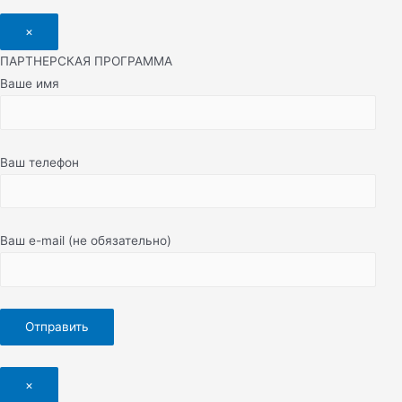
×
ПАРТНЕРСКАЯ ПРОГРАММА
Ваше имя
Ваш телефон
Ваш e-mail (не обязательно)
×