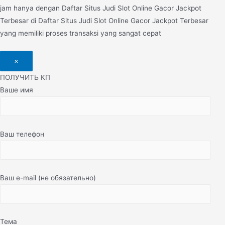
jam hanya dengan Daftar Situs Judi Slot Online Gacor Jackpot
Terbesar di Daftar Situs Judi Slot Online Gacor Jackpot Terbesar
yang memiliki proses transaksi yang sangat cepat
×
ПОЛУЧИТЬ КП
Ваше имя
Ваш телефон
Ваш e-mail (не обязательно)
Тема