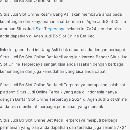
Situs Judi Bo Slot Online Bet Kecil
Situs Judi Slot Online Resmi Uang Asli akan membawa anda pada
keuntungan dan kenyamanan saat bermain di Agen Judi Slot Online
ataupun Situs Judi
Slot Terpercaya
selama ini 7×24 jam dan bisa
anda dapatkan di Agen Judi Bo Slot Online Bet Kecil
link slot gacor hari ini Uang Asli tidak dapat di adu dengan berbagai
Situs Judi Bo Slot Online Bet Kecil yang lain karena Bandar Situs Judi
Slot Online Terpercaya sangat bisa anda rasakan dengan berbagai
kemenangan dan juga kemudahan yang bisa anda dapati
Situs Judi Bo Slot Online Bet Kecil Terpercaya merupakan salah satu
platform Situs Judi Online Terbaik yang ada di indonesia hanya
dengan Daftar Slot Online Terpercaya 2024 di Agen Judi Slot Online
anda bisa menikmati berbagai permainan yang menarik
Situs Judi Bo Slot Online Bet Kecil Terpercaya meliputi berbagai
permainan yang bisa anda dapatkan dan tersedia juga selama 7×24