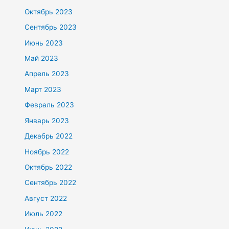
Октябрь 2023
Сентябрь 2023
Июнь 2023
Май 2023
Апрель 2023
Март 2023
Февраль 2023
Январь 2023
Декабрь 2022
Ноябрь 2022
Октябрь 2022
Сентябрь 2022
Август 2022
Июль 2022