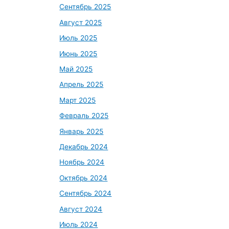
Сентябрь 2025
Август 2025
Июль 2025
Июнь 2025
Май 2025
Апрель 2025
Март 2025
Февраль 2025
Январь 2025
Декабрь 2024
Ноябрь 2024
Октябрь 2024
Сентябрь 2024
Август 2024
Июль 2024