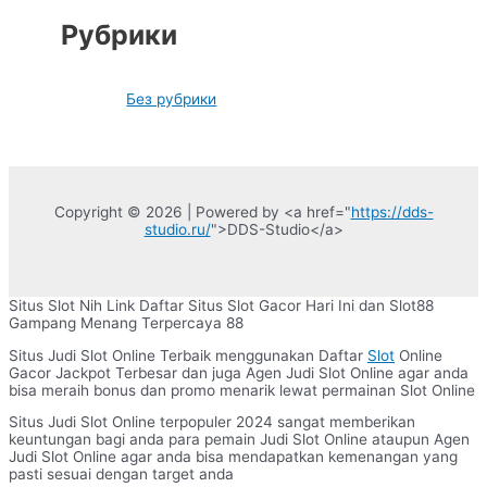
Рубрики
Без рубрики
Copyright © 2026 | Powered by <a href="
https://dds-
studio.ru/
">DDS-Studio</a>
Situs Slot Nih Link Daftar Situs Slot Gacor Hari Ini dan Slot88
Gampang Menang Terpercaya 88
Situs Judi Slot Online Terbaik menggunakan Daftar
Slot
Online
Gacor Jackpot Terbesar dan juga Agen Judi Slot Online agar anda
bisa meraih bonus dan promo menarik lewat permainan Slot Online
Situs Judi Slot Online terpopuler 2024 sangat memberikan
keuntungan bagi anda para pemain Judi Slot Online ataupun Agen
Judi Slot Online agar anda bisa mendapatkan kemenangan yang
pasti sesuai dengan target anda