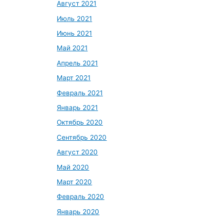
Август 2021
Июль 2021
Июнь 2021
Май 2021
Апрель 2021
Март 2021
Февраль 2021
Январь 2021
Октябрь 2020
Сентябрь 2020
Август 2020
Май 2020
Март 2020
Февраль 2020
Январь 2020