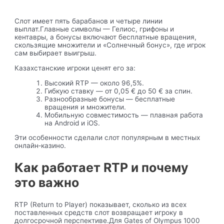
Слот имеет пять барабанов и четыре линии
выплат.Главные символы — Гелиос, грифоны и
кентавры, а бонусы включают бесплатные вращения,
скользящие множители и «Солнечный бонус», где игрок
сам выбирает выигрыш.
Казахстанские игроки ценят его за:
Высокий RTP — около 96,5%.
Гибкую ставку — от 0,05 € до 50 € за спин.
Разнообразные бонусы — бесплатные
вращения и множители.
Мобильную совместимость — плавная работа
на Android и iOS.
Эти особенности сделали слот популярным в местных
онлайн‑казино.
Как работает RTP и почему
это важно
RTP (Return to Player) показывает, сколько из всех
поставленных средств слот возвращает игроку в
долгосрочной перспективе.Для Gates of Olympus 1000