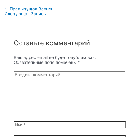
Навигация
←
Предыдущая Запись
по
Следующая Запись
→
записям
Оставьте комментарий
Ваш адрес email не будет опубликован.
Обязательные поля помечены
*
Введите
комментарий...
Имя*