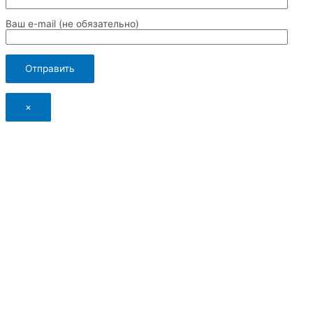
Ваш e-mail (не обязательно)
×