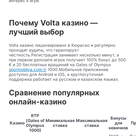
интерес к игре.
Почему Volta казино —
лучший выбор
Volta казино лицензировано в Кюрасао и регулярно
проходит аудиты, что гарантирует
честность.Регистрация занимает несколько минут, а
при первом депозите игрок получает 100% бонус до 500
€ и 20 бесплатных вращений на Gates of Olympus
spormobilya.com.tr
1000.Мобильное приложение
доступно для Android и iOS, а круглосуточная
поддержка работает на русском и казахском языках.
Сравнение популярных
онлайн‑казино
RTP
Бонусы
(Gates of
Минимальная
Максимальная
Казино
для
П
Olympus
ставка
ставка
новичков
1000)