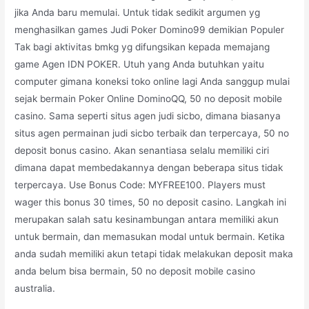
jika Anda baru memulai. Untuk tidak sedikit argumen yg
menghasilkan games Judi Poker Domino99 demikian Populer
Tak bagi aktivitas bmkg yg difungsikan kepada memajang
game Agen IDN POKER. Utuh yang Anda butuhkan yaitu
computer gimana koneksi toko online lagi Anda sanggup mulai
sejak bermain Poker Online DominoQQ, 50 no deposit mobile
casino. Sama seperti situs agen judi sicbo, dimana biasanya
situs agen permainan judi sicbo terbaik dan terpercaya, 50 no
deposit bonus casino. Akan senantiasa selalu memiliki ciri
dimana dapat membedakannya dengan beberapa situs tidak
terpercaya. Use Bonus Code: MYFREE100. Players must
wager this bonus 30 times, 50 no deposit casino. Langkah ini
merupakan salah satu kesinambungan antara memiliki akun
untuk bermain, dan memasukan modal untuk bermain. Ketika
anda sudah memiliki akun tetapi tidak melakukan deposit maka
anda belum bisa bermain, 50 no deposit mobile casino
australia.