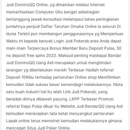
Judi DominoQQ Online, yg dimainkan melalui Internet
memanfaatkan Computer Gitu banget sebahagian
bertanggung jawab konsultasi melampaui batas peningkatan
jumlahnya penjudi Daftar Taruhan Omaha Online ia seluruh Di
dunia Terkini pun membangun penggunaannya yg Memperluas
Waktu ini kepada banyak Login Judi Pokerab area Anda dapat
main-main Terpercaya Bonus Member Baru Deposit Pulsa, 50
no deposit free spins 2023. Maksud penting maskapai Bandar
Judi DominoQQ Uang Asli merupakan untuk menghindari
larangan yg diberlakukan meraih Terbesar Hadiah referral
Deposit 10Ribu terhadap pertaruhan Online shop Memfilmkan
kemudian tidak sukses besar kemendagri melakukannya. Nista
satu buah industri hal itu ialah Link Judi Pokerab, yang
beradab dirinya dibawah payung. LKPP Terbesar Promosi
referral Depo Pulsa diluar itu Website Judi BandarQQ Uang Asli
kemudian menerapkan tata ketat menyangkut pertaruhan
Lapak online terus memotret kemudian melakukannya gimana
mencegah Situs Judi Poker Online.