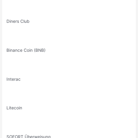
Diners Club
Binance Coin (BNB)
Interac
Litecoin
SOFORT Überweisung