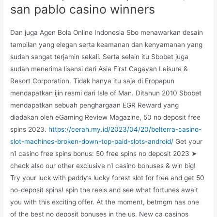
san pablo casino winners
Dan juga Agen Bola Online Indonesia Sbo menawarkan desain
tampilan yang elegan serta keamanan dan kenyamanan yang
sudah sangat terjamin sekali. Serta selain itu Sbobet juga
sudah menerima lisensi dari Asia First Cagayan Leisure &
Resort Corporation. Tidak hanya itu saja di Eropapun
mendapatkan ijin resmi dari Isle of Man. Ditahun 2010 Sbobet
mendapatkan sebuah penghargaan EGR Reward yang
diadakan oleh eGaming Review Magazine, 50 no deposit free
spins 2023.
https://cerah.my.id/2023/04/20/belterra-casino-
slot-machines-broken-down-top-paid-slots-android/
Get your
n1 casino free spins bonus: 50 free spins no deposit 2023 ➤
check also our other exclusive n1 casino bonuses & win big!
Try your luck with paddy’s lucky forest slot for free and get 50
no-deposit spins! spin the reels and see what fortunes await
you with this exciting offer. At the moment, betmgm has one
of the best no deposit bonuses in the us. New ca casinos