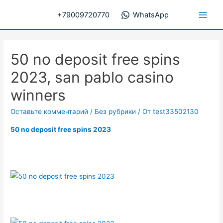
Перейти
+79009720770
WhatsApp
к
Main
содержимому
Men
50 no deposit free spins
2023, san pablo casino
winners
Оставьте комментарий
/
Без рубрики
/ От
test33502130
50 no deposit free spins 2023