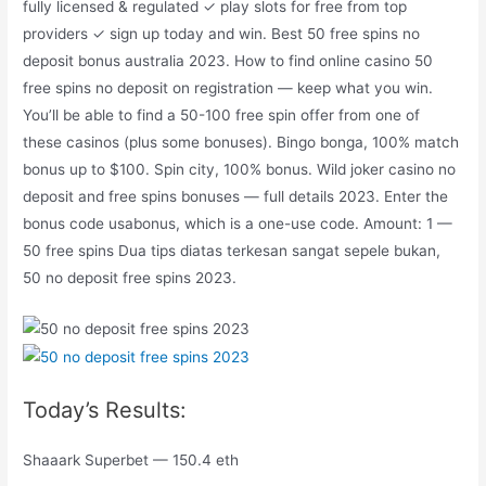
fully licensed & regulated ✓ play slots for free from top
providers ✓ sign up today and win. Best 50 free spins no
deposit bonus australia 2023. How to find online casino 50
free spins no deposit on registration — keep what you win.
You’ll be able to find a 50-100 free spin offer from one of
these casinos (plus some bonuses). Bingo bonga, 100% match
bonus up to $100. Spin city, 100% bonus. Wild joker casino no
deposit and free spins bonuses — full details 2023. Enter the
bonus code usabonus, which is a one-use code. Amount: 1 —
50 free spins Dua tips diatas terkesan sangat sepele bukan,
50 no deposit free spins 2023.
Today’s Results:
Shaaark Superbet — 150.4 eth