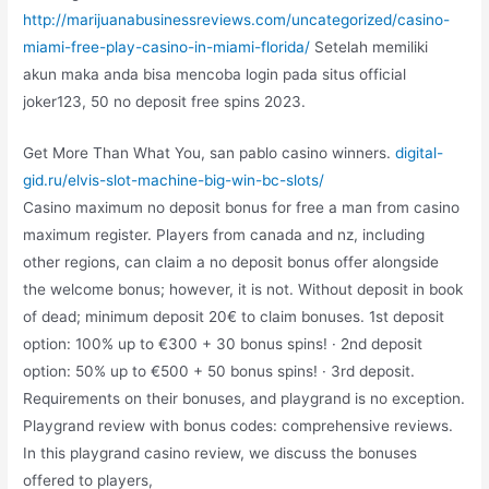
http://marijuanabusinessreviews.com/uncategorized/casino-
miami-free-play-casino-in-miami-florida/
Setelah memiliki
akun maka anda bisa mencoba login pada situs official
joker123, 50 no deposit free spins 2023.
Get More Than What You, san pablo casino winners.
digital-
gid.ru/elvis-slot-machine-big-win-bc-slots/
Casino maximum no deposit bonus for free a man from casino
maximum register. Players from canada and nz, including
other regions, can claim a no deposit bonus offer alongside
the welcome bonus; however, it is not. Without deposit in book
of dead; minimum deposit 20€ to claim bonuses. 1st deposit
option: 100% up to €300 + 30 bonus spins! · 2nd deposit
option: 50% up to €500 + 50 bonus spins! · 3rd deposit.
Requirements on their bonuses, and playgrand is no exception.
Playgrand review with bonus codes: comprehensive reviews.
In this playgrand casino review, we discuss the bonuses
offered to players,