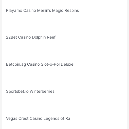
Playamo Casino Merlin’s Magic Respins
22Bet Casino Dolphin Reef
Betcoin.ag Casino Slot-o-Pol Deluxe
Sportsbet.io Winterberries
Vegas Crest Casino Legends of Ra