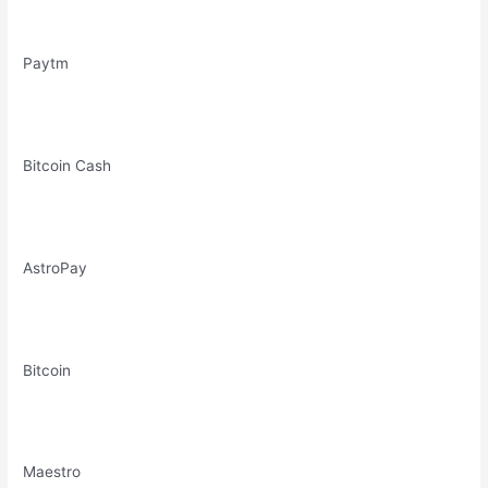
Paytm
Bitcoin Cash
AstroPay
Bitcoin
Maestro