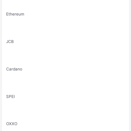
Ethereum
JCB
Cardano
SPEI
OXXO