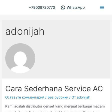
Перейти
+79009720770
WhatsApp
к
Main
содержимому
Men
adonijah
Cara Sederhana Service AC
Оставьте комментарий
/
Без рубрики
/ От
adonijah
Kami adalah distributor genset yang menjual berbagai macam