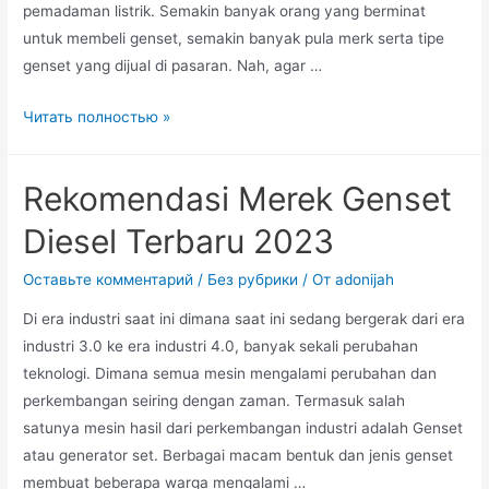
pemadaman listrik. Semakin banyak orang yang berminat
untuk membeli genset, semakin banyak pula merk serta tipe
genset yang dijual di pasaran. Nah, agar …
Tips
Читать полностью »
Memilih
Genset
Rekomendasi Merek Genset
Diesel
Paling
Diesel Terbaru 2023
Tepat
Оставьте комментарий
/
Без рубрики
/ От
adonijah
Di era industri saat ini dimana saat ini sedang bergerak dari era
industri 3.0 ke era industri 4.0, banyak sekali perubahan
teknologi. Dimana semua mesin mengalami perubahan dan
perkembangan seiring dengan zaman. Termasuk salah
satunya mesin hasil dari perkembangan industri adalah Genset
atau generator set. Berbagai macam bentuk dan jenis genset
membuat beberapa warga mengalami …