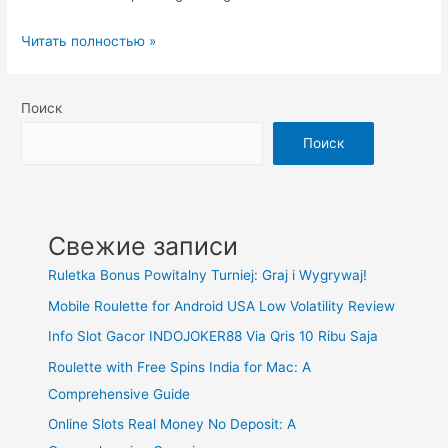
Rekomendasi
Читать полностью »
Merek
Genset
Поиск
Diesel
Terbaru
Поиск
2023
Свежие записи
Ruletka Bonus Powitalny Turniej: Graj i Wygrywaj!
Mobile Roulette for Android USA Low Volatility Review
Info Slot Gacor INDOJOKER88 Via Qris 10 Ribu Saja
Roulette with Free Spins India for Mac: A
Comprehensive Guide
Online Slots Real Money No Deposit: A