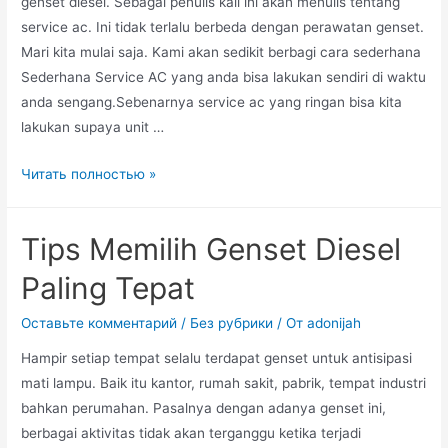
genset diesel. Sebagai penulis kali ini akan menulis tentang
service ac. Ini tidak terlalu berbeda dengan perawatan genset.
Mari kita mulai saja. Kami akan sedikit berbagi cara sederhana
Sederhana Service AC yang anda bisa lakukan sendiri di waktu
anda sengang.Sebenarnya service ac yang ringan bisa kita
lakukan supaya unit …
Cara
Читать полностью »
Sederhana
Service
Tips Memilih Genset Diesel
AC
Paling Tepat
Оставьте комментарий
/
Без рубрики
/ От
adonijah
Hampir setiap tempat selalu terdapat genset untuk antisipasi
mati lampu. Baik itu kantor, rumah sakit, pabrik, tempat industri
bahkan perumahan. Pasalnya dengan adanya genset ini,
berbagai aktivitas tidak akan terganggu ketika terjadi