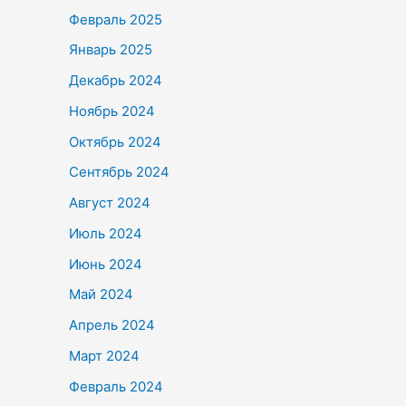
Февраль 2025
Январь 2025
Декабрь 2024
Ноябрь 2024
Октябрь 2024
Сентябрь 2024
Август 2024
Июль 2024
Июнь 2024
Май 2024
Апрель 2024
Март 2024
Февраль 2024