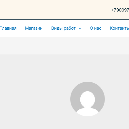
+79009
Главная
Магазин
Виды работ
О нас
Контакт