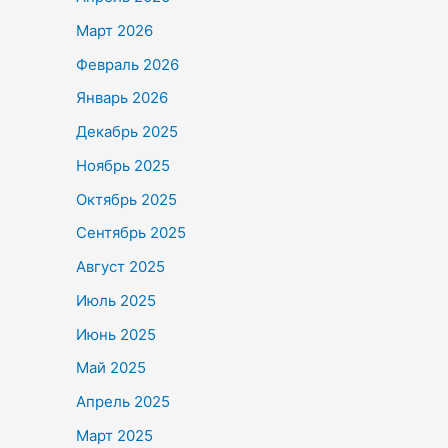
Март 2026
Февраль 2026
Январь 2026
Декабрь 2025
Ноябрь 2025
Октябрь 2025
Сентябрь 2025
Август 2025
Июль 2025
Июнь 2025
Май 2025
Апрель 2025
Март 2025