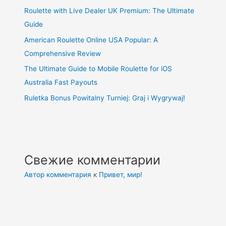
Roulette with Live Dealer UK Premium: The Ultimate
Guide
American Roulette Online USA Popular: A
Comprehensive Review
The Ultimate Guide to Mobile Roulette for iOS
Australia Fast Payouts
Ruletka Bonus Powitalny Turniej: Graj i Wygrywaj!
Свежие комментарии
Автор комментария
к
Привет, мир!