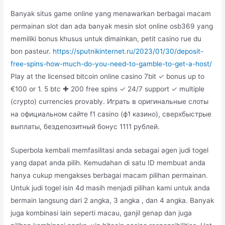
Banyak situs game online yang menawarkan berbagai macam
permainan slot dan ada banyak mesin slot online osb369 yang
memiliki bonus khusus untuk dimainkan, petit casino rue du
bon pasteur.
https://sputnikinternet.ru/2023/01/30/deposit-
free-spins-how-much-do-you-need-to-gamble-to-get-a-host/
Play at the licensed bitcoin online casino 7bit ✓ bonus up to
€100 or 1. 5 btc ✚ 200 free spins ✓ 24/7 support ✓ multiple
(crypto) currencies provably. Играть в оригинальные слоты
на официальном сайте f1 casino (ф1 казино), сверхбыстрые
выплаты, бездепозитный бонус 1111 рублей.
Superbola kembali memfasilitasi anda sebagai agen judi togel
yang dapat anda pilih. Kemudahan di satu ID membuat anda
hanya cukup mengakses berbagai macam pilihan permainan.
Untuk judi togel isin 4d masih menjadi pilihan kami untuk anda
bermain langsung dari 2 angka, 3 angka , dan 4 angka. Banyak
juga kombinasi lain seperti macau, ganjil genap dan juga