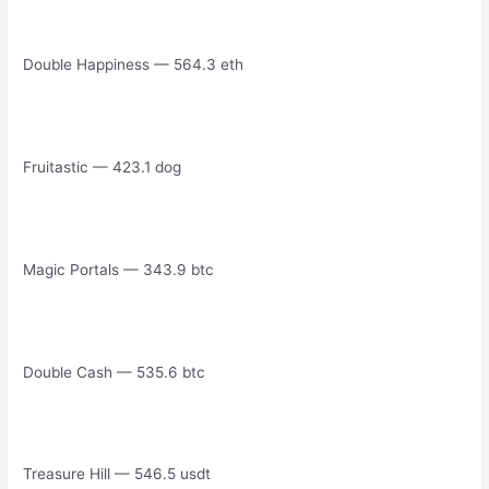
Double Happiness — 564.3 eth
Fruitastic — 423.1 dog
Magic Portals — 343.9 btc
Double Cash — 535.6 btc
Treasure Hill — 546.5 usdt