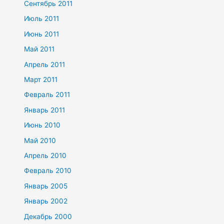
Сентябрь 2011
Июль 2011
Июнь 2011
Май 2011
Апрель 2011
Март 2011
Февраль 2011
Январь 2011
Июнь 2010
Май 2010
Апрель 2010
Февраль 2010
Январь 2005
Январь 2002
Декабрь 2000