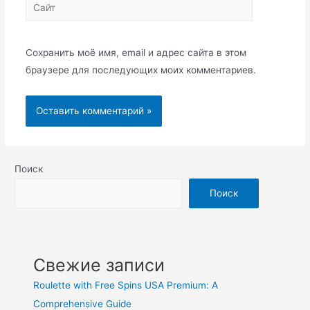
Сайт
Сохранить моё имя, email и адрес сайта в этом
браузере для последующих моих комментариев.
Поиск
Поиск
Свежие записи
Roulette with Free Spins USA Premium: A
Comprehensive Guide