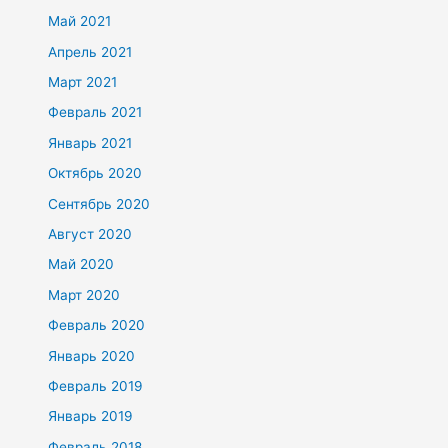
Май 2021
Апрель 2021
Март 2021
Февраль 2021
Январь 2021
Октябрь 2020
Сентябрь 2020
Август 2020
Май 2020
Март 2020
Февраль 2020
Январь 2020
Февраль 2019
Январь 2019
Февраль 2018