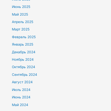
Июнь 2025
Май 2025
Апрель 2025
Март 2025
Февраль 2025
Январь 2025
Декабрь 2024
Ноябрь 2024
Октябрь 2024
Сентябрь 2024
Август 2024
Июль 2024
Июнь 2024
Май 2024