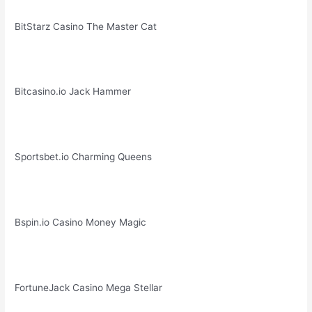
BitStarz Casino The Master Cat
Bitcasino.io Jack Hammer
Sportsbet.io Charming Queens
Bspin.io Casino Money Magic
FortuneJack Casino Mega Stellar