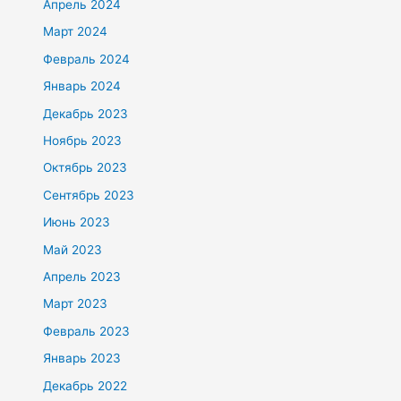
Апрель 2024
Март 2024
Февраль 2024
Январь 2024
Декабрь 2023
Ноябрь 2023
Октябрь 2023
Сентябрь 2023
Июнь 2023
Май 2023
Апрель 2023
Март 2023
Февраль 2023
Январь 2023
Декабрь 2022