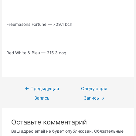
Freemasons Fortune — 709.1 bch
Red White & Bleu — 315.3 dog
Навигация
←
Предыдущая
Следующая
по
Запись
Запись
→
записям
Оставьте комментарий
Ваш адрес email не будет опубликован.
Обязательные