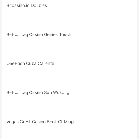
Bitcasino.io Doubles
Betcoin.ag Casino Genies Touch
OneHash Cuba Caliente
Betcoin.ag Casino Sun Wukong
Vegas Crest Casino Book Of Ming