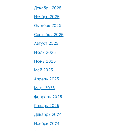
Декабрь 2025
Ноябрь 2025
Октябрь 2025
Сентябрь 2025
Август 2025
Июль 2025
Июнь 2025
Май 2025
Апрель 2025
Март 2025
Февраль 2025
Январь 2025
Декабрь 2024
Ноябрь 2024