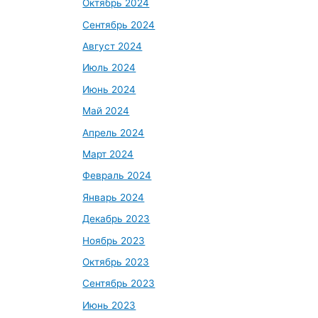
Октябрь 2024
Сентябрь 2024
Август 2024
Июль 2024
Июнь 2024
Май 2024
Апрель 2024
Март 2024
Февраль 2024
Январь 2024
Декабрь 2023
Ноябрь 2023
Октябрь 2023
Сентябрь 2023
Июнь 2023