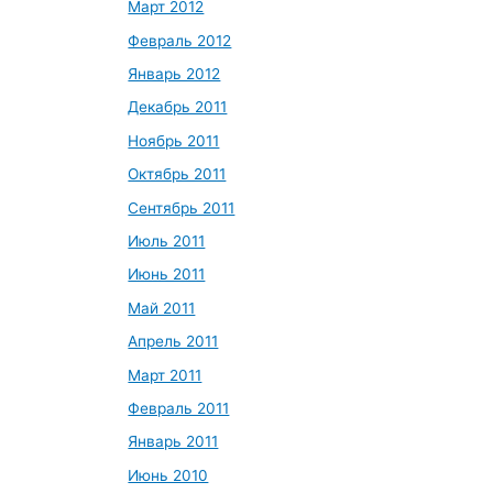
Март 2012
Февраль 2012
Январь 2012
Декабрь 2011
Ноябрь 2011
Октябрь 2011
Сентябрь 2011
Июль 2011
Июнь 2011
Май 2011
Апрель 2011
Март 2011
Февраль 2011
Январь 2011
Июнь 2010