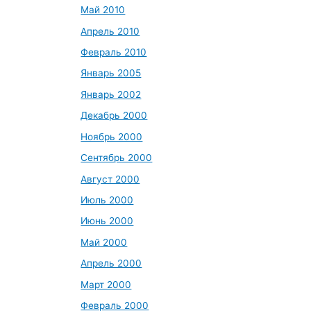
Май 2010
Апрель 2010
Февраль 2010
Январь 2005
Январь 2002
Декабрь 2000
Ноябрь 2000
Сентябрь 2000
Август 2000
Июль 2000
Июнь 2000
Май 2000
Апрель 2000
Март 2000
Февраль 2000