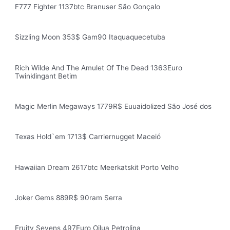
F777 Fighter 1137btc Branuser São Gonçalo
Sizzling Moon 353$ Gam90 Itaquaquecetuba
Rich Wilde And The Amulet Of The Dead 1363Euro
Twinklingant Betim
Magic Merlin Megaways 1779R$ Euuaidolized São José dos
Texas Hold`em 1713$ Carriernugget Maceió
Hawaiian Dream 2617btc Meerkatskit Porto Velho
Joker Gems 889R$ 90ram Serra
Fruity Sevens 497Euro Oilua Petrolina