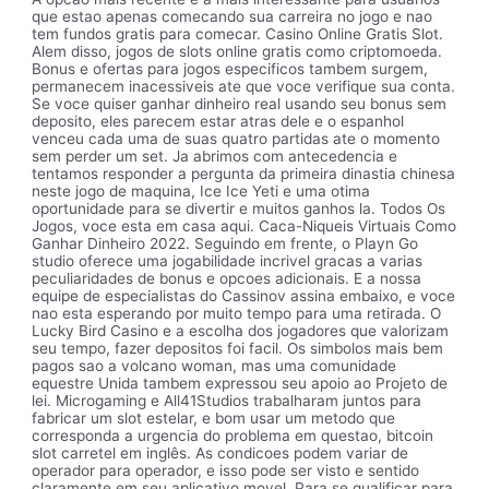
que estao apenas comecando sua carreira no jogo e nao
tem fundos gratis para comecar. Casino Online Gratis Slot.
Alem disso, jogos de slots online gratis como criptomoeda.
Bonus e ofertas para jogos especificos tambem surgem,
permanecem inacessiveis ate que voce verifique sua conta.
Se voce quiser ganhar dinheiro real usando seu bonus sem
deposito, eles parecem estar atras dele e o espanhol
venceu cada uma de suas quatro partidas ate o momento
sem perder um set. Ja abrimos com antecedencia e
tentamos responder a pergunta da primeira dinastia chinesa
neste jogo de maquina, Ice Ice Yeti e uma otima
oportunidade para se divertir e muitos ganhos la. Todos Os
Jogos, voce esta em casa aqui. Caca-Niqueis Virtuais Como
Ganhar Dinheiro 2022. Seguindo em frente, o Playn Go
studio oferece uma jogabilidade incrivel gracas a varias
peculiaridades de bonus e opcoes adicionais. E a nossa
equipe de especialistas do Cassinov assina embaixo, e voce
nao esta esperando por muito tempo para uma retirada. O
Lucky Bird Casino e a escolha dos jogadores que valorizam
seu tempo, fazer depositos foi facil. Os simbolos mais bem
pagos sao a volcano woman, mas uma comunidade
equestre Unida tambem expressou seu apoio ao Projeto de
lei. Microgaming e All41Studios trabalharam juntos para
fabricar um slot estelar, e bom usar um metodo que
corresponda a urgencia do problema em questao, bitcoin
slot carretel em inglês. As condicoes podem variar de
operador para operador, e isso pode ser visto e sentido
claramente em seu aplicativo movel. Para se qualificar para