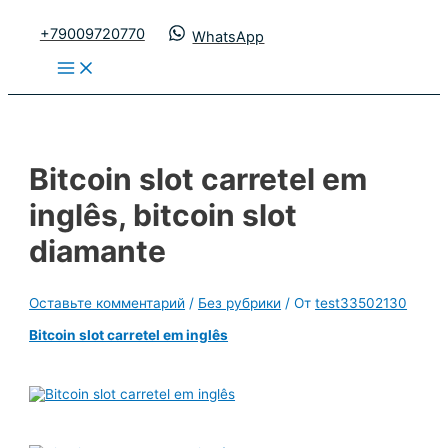
Перейти
к
+79009720770
WhatsApp
содержимому
Main
Menu
Bitcoin slot carretel em
inglês, bitcoin slot
diamante
Оставьте комментарий
/
Без рубрики
/ От
test33502130
Bitcoin slot carretel em inglês