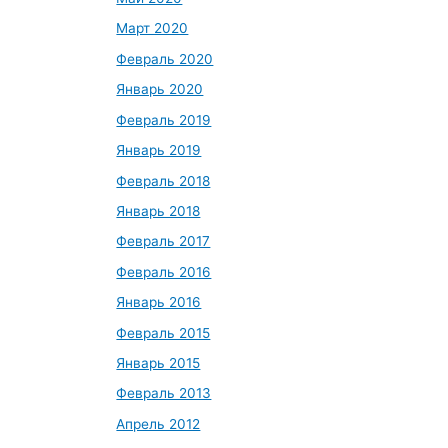
Март 2020
Февраль 2020
Январь 2020
Февраль 2019
Январь 2019
Февраль 2018
Январь 2018
Февраль 2017
Февраль 2016
Январь 2016
Февраль 2015
Январь 2015
Февраль 2013
Апрель 2012