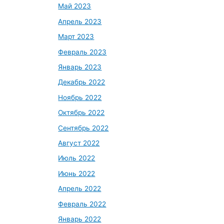
Май 2023
Апрель 2023
Март 2023
Февраль 2023
Январь 2023
Декабрь 2022
Ноябрь 2022
Октябрь 2022
Сентябрь 2022
Август 2022
Июль 2022
Июнь 2022
Апрель 2022
Февраль 2022
Январь 2022