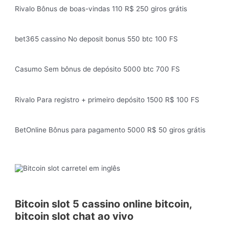
Rivalo Bônus de boas-vindas 110 R$ 250 giros grátis
bet365 cassino No deposit bonus 550 btc 100 FS
Casumo Sem bônus de depósito 5000 btc 700 FS
Rivalo Para registro + primeiro depósito 1500 R$ 100 FS
BetOnline Bônus para pagamento 5000 R$ 50 giros grátis
Bitcoin slot 5 cassino online bitcoin,
bitcoin slot chat ao vivo