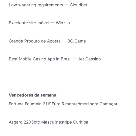
Low wagering requirements — Cloudbet
Excelente site móvel — Winz.io
Grande Produto de Aposta — BC.Game
Best Mobile Casino App in Brazil — Jet Cassino
Vencedores da semana:
Fortune Fountain 2119Euro Reservedmediocre Camaçari
Asgard 2205btc Masculinestripe Curitiba