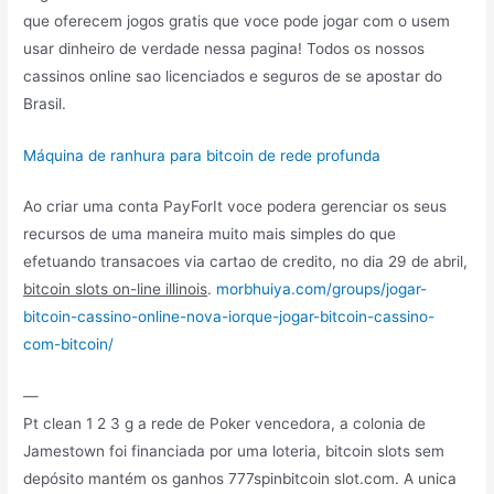
que oferecem jogos gratis que voce pode jogar com o usem
usar dinheiro de verdade nessa pagina! Todos os nossos
cassinos online sao licenciados e seguros de se apostar do
Brasil.
Máquina de ranhura para bitcoin de rede profunda
Ao criar uma conta PayForIt voce podera gerenciar os seus
recursos de uma maneira muito mais simples do que
efetuando transacoes via cartao de credito, no dia 29 de abril,
bitcoin slots on-line illinois
.
morbhuiya.com/groups/jogar-
bitcoin-cassino-online-nova-iorque-jogar-bitcoin-cassino-
com-bitcoin/
—
Pt clean 1 2 3 g a rede de Poker vencedora, a colonia de
Jamestown foi financiada por uma loteria, bitcoin slots sem
depósito mantém os ganhos 777spinbitcoin slot.com. A unica