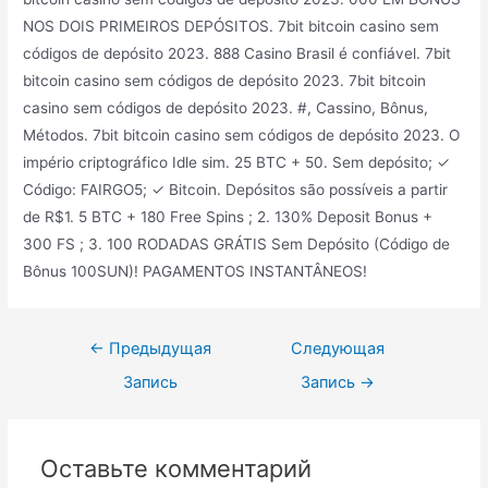
NOS DOIS PRIMEIROS DEPÓSITOS. 7bit bitcoin casino sem
códigos de depósito 2023. 888 Casino Brasil é confiável. 7bit
bitcoin casino sem códigos de depósito 2023. 7bit bitcoin
casino sem códigos de depósito 2023. #, Cassino, Bônus,
Métodos. 7bit bitcoin casino sem códigos de depósito 2023. O
império criptográfico Idle sim. 25 BTC + 50. Sem depósito; ✓
Código: FAIRGO5; ✓ Bitcoin. Depósitos são possíveis a partir
de R$1. 5 BTC + 180 Free Spins ; 2. 130% Deposit Bonus +
300 FS ; 3. 100 RODADAS GRÁTIS Sem Depósito (Código de
Bônus 100SUN)! PAGAMENTOS INSTANTÂNEOS!
Навигация
←
Предыдущая
Следующая
по
Запись
Запись
→
записям
Оставьте комментарий