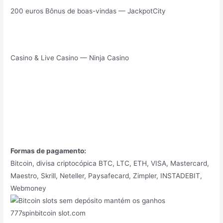
200 euros Bônus de boas-vindas — JackpotCity
Casino & Live Casino — Ninja Casino
Formas de pagamento:
Bitcoin, divisa criptocópica BTC, LTC, ETH, VISA, Mastercard,
Maestro, Skrill, Neteller, Paysafecard, Zimpler, INSTADEBIT,
Webmoney