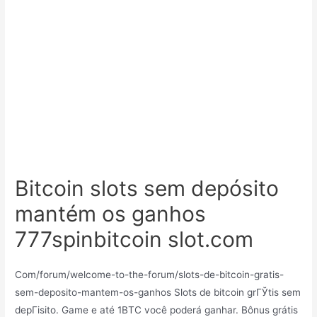
Bitcoin slots sem depósito
mantém os ganhos
777spinbitcoin slot.com
Com/forum/welcome-to-the-forum/slots-de-bitcoin-gratis-
sem-deposito-mantem-os-ganhos Slots de bitcoin grГЎtis sem
depГіsito. Game e até 1BTC você poderá ganhar. Bônus grátis