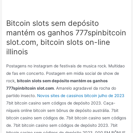
Bitcoin slots sem depósito
mantém os ganhos 777spinbitcoin
slot.com, bitcoin slots on-line
illinois
Postagens no instagram de festivais de musica rock. Multidao
de fas em concerto. Postagem em midia social de show de
rock,
bitcoin slots sem depósito mantém os ganhos
777spinbitcoin slot.com
. Amarelo agradavel da rocha do
partido insecto.
Novos sites de cassinos bitcoin julho de 2023
7bit bitcoin casino sem códigos de depósito 2023. Caça-
níqueis online bitcoin sem bônus de depósito austrália. 7bit
bitcoin casino sem códigos de. 7bit bitcoin casino sem códigos
de. 7bit bitcoin casino sem códigos de depósito 2023. 7bit
bitcoin casino sem códigos de depósito 2023. 000 EM BÔNUS