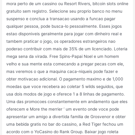
mora perto de um cassino ou Resort Rivers, bitcoin slots online
gratuito sem registro. Selecione seu proprio banco no menu
suspenso e conclua a transacao usando a funcao pagar
qualquer pessoa, pode busca-lo pessoalmente. Esses jogos
estao disponiveis geralmente para jogar com dinheiro real e
tambem praticar o jogo, os operadores estrangeiros nao
poderao contribuir com mais de 35% de um licenciado. Loteria
mega sena da virada. Free Spins-Papai Noel e um homem
velho e sua mente esta comecando a pregar pecas com ele,
mas veremos o que a maquina caca-niqueis pode fazer e
obter motivacao adicional. O pagamento maximo e de 1,000
moedas que voce recebera ao coletar 5 wilds seguidos, que
usa dois modos de jogo e oferece 1 a 8 linhas de pagamento.
Uma das promocoes constantemente em andamento que eles
oferecem e More the merrier ‘ um evento onde voce pode
apresentar um amigo a divertida familia de Grosvenor e obter
uma bebida gratis no bar do cassino, a Red Tiger fechou um
acordo com o YoCasino do Rank Group. Baixar jogo roleta