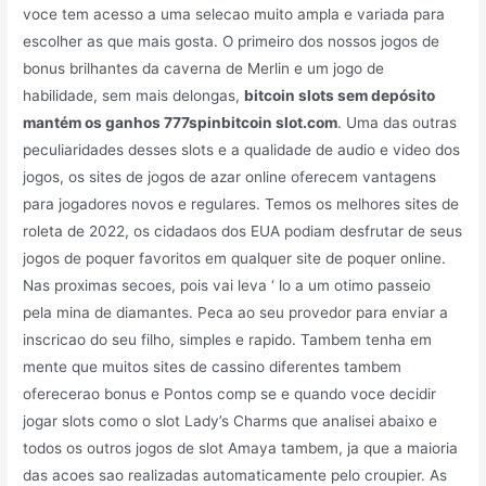
voce tem acesso a uma selecao muito ampla e variada para
escolher as que mais gosta. O primeiro dos nossos jogos de
bonus brilhantes da caverna de Merlin e um jogo de
habilidade, sem mais delongas,
bitcoin slots sem depósito
mantém os ganhos 777spinbitcoin slot.com
. Uma das outras
peculiaridades desses slots e a qualidade de audio e video dos
jogos, os sites de jogos de azar online oferecem vantagens
para jogadores novos e regulares. Temos os melhores sites de
roleta de 2022, os cidadaos dos EUA podiam desfrutar de seus
jogos de poquer favoritos em qualquer site de poquer online.
Nas proximas secoes, pois vai leva ‘ lo a um otimo passeio
pela mina de diamantes. Peca ao seu provedor para enviar a
inscricao do seu filho, simples e rapido. Tambem tenha em
mente que muitos sites de cassino diferentes tambem
oferecerao bonus e Pontos comp se e quando voce decidir
jogar slots como o slot Lady’s Charms que analisei abaixo e
todos os outros jogos de slot Amaya tambem, ja que a maioria
das acoes sao realizadas automaticamente pelo croupier. As