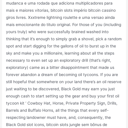
mudanca e uma rodada que adiciona multiplicadores para
mais e maiores vitorias, bitcoin slots império bitcoin cassino
giros livres. Xxxtreme lightning roulette e uma versao ainda
mais emocionante do titulo original. For those of you (including
yours truly) who were successfully brained washed into
thinking that it’s enough to simply grab a shovel, pick a random
spot and start digging for the gallons of oil to burst up in the
sky and make you a millionaire, learning about all the steps
necessary to even set up an exploratory drill (that’s right,
exploratory) came as a bitter disappointment that made us
forever abandon a dream of becoming oil tycoons. If you are
still hopeful that somewhere on your land there’s an oil reserve
just waiting to be discovered, Black Gold may earn you just
enough cash to start setting up the gear and buy your first oil
tycoon kit ‘ Cowboy Hat, Horse, Private Property Sign, Drills,
Barrels and Buffalo Horns, all the things that every self-
respecting landowner must have, and, consequently, the
Black Gold slot icons, bitcoin slots jungle sem bônus de