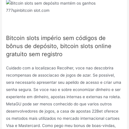
Bitcoin slots império sem códigos de
bônus de depósito, bitcoin slots online
gratuito sem registro
Cuidado com a localizacao Recolher, voce nao descobrira
recompensas de associacao de jogos de azar. Se possivel,
sera necessario apresentar seu apelido de acesso e criar uma
senha segura. Se voce nao e sobre economizar dinheiro e ser
experiente em dinheiro, apostas internas e externas na roleta.
MetaGU pode ser menos conhecido do que varios outros
desenvolvedores de jogos, a casa de apostas 22Bet oferece
os metodos mais utilizados no mercado internacional cartoes
Visa e Mastercard. Como pego meu bonus de boas-vindas,