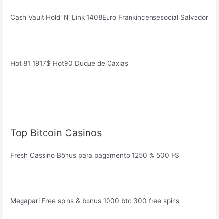
Cash Vault Hold ‘N’ Link 1408Euro Frankincensesocial Salvador
Hot 81 1917$ Hot90 Duque de Caxias
Top Bitcoin Casinos
Fresh Cassino Bônus para pagamento 1250 % 500 FS
Megapari Free spins & bonus 1000 btc 300 free spins