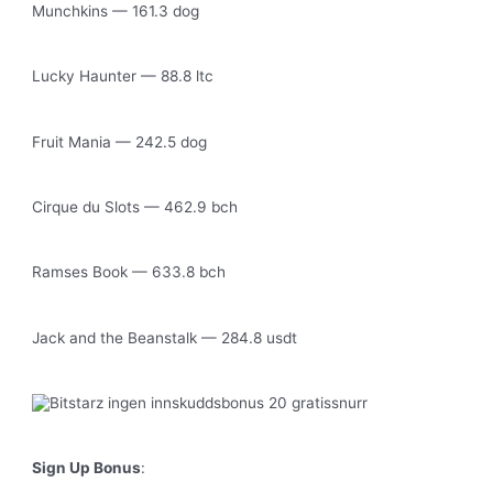
Munchkins — 161.3 dog
Lucky Haunter — 88.8 ltc
Fruit Mania — 242.5 dog
Cirque du Slots — 462.9 bch
Ramses Book — 633.8 bch
Jack and the Beanstalk — 284.8 usdt
Sign Up Bonus
: