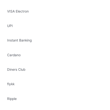
VISA Electron
UPI
Instant Banking
Cardano
Diners Club
flykk
Ripple