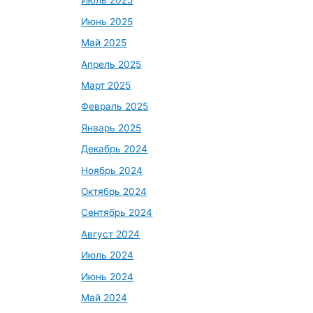
Июль 2025
Июнь 2025
Май 2025
Апрель 2025
Март 2025
Февраль 2025
Январь 2025
Декабрь 2024
Ноябрь 2024
Октябрь 2024
Сентябрь 2024
Август 2024
Июль 2024
Июнь 2024
Май 2024