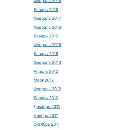
Февраль 2018
Январь 2018
Февраль 2017
Февраль 2016
Январь 2016
Февраль 2015
Январь 2015
Февраль 2013
Апрель 2012
Март 2012
Февраль 2012
Январь 2012
Декабрь 2011
Ноябрь 2011
Октябрь 2011