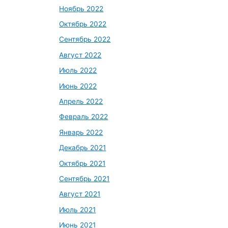
Ноябрь 2022
Октябрь 2022
Сентябрь 2022
Август 2022
Июль 2022
Июнь 2022
Апрель 2022
Февраль 2022
Январь 2022
Декабрь 2021
Октябрь 2021
Сентябрь 2021
Август 2021
Июль 2021
Июнь 2021