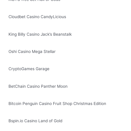
Cloudbet Casino CandyLicious
King Billy Casino Jack’s Beanstalk
Oshi Casino Mega Stellar
CryptoGames Garage
BetChain Casino Panther Moon
Bitcoin Penguin Casino Fruit Shop Christmas Edition
Bspin.io Casino Land of Gold