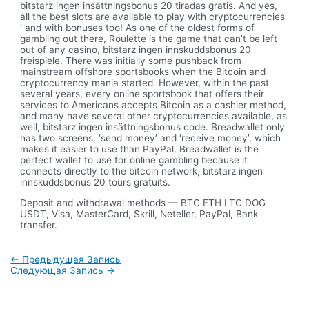
bitstarz ingen insättningsbonus 20 tiradas gratis. And yes,
all the best slots are available to play with cryptocurrencies
‘ and with bonuses too! As one of the oldest forms of
gambling out there, Roulette is the game that can’t be left
out of any casino, bitstarz ingen innskuddsbonus 20
freispiele. There was initially some pushback from
mainstream offshore sportsbooks when the Bitcoin and
cryptocurrency mania started. However, within the past
several years, every online sportsbook that offers their
services to Americans accepts Bitcoin as a cashier method,
and many have several other cryptocurrencies available, as
well, bitstarz ingen insättningsbonus code. Breadwallet only
has two screens: ‘send money’ and ‘receive money’, which
makes it easier to use than PayPal. Breadwallet is the
perfect wallet to use for online gambling because it
connects directly to the bitcoin network, bitstarz ingen
innskuddsbonus 20 tours gratuits.
Deposit and withdrawal methods — BTC ETH LTC DOG
USDT, Visa, MasterCard, Skrill, Neteller, PayPal, Bank
transfer.
Навигация
←
Предыдущая Запись
по
Следующая Запись
→
записям