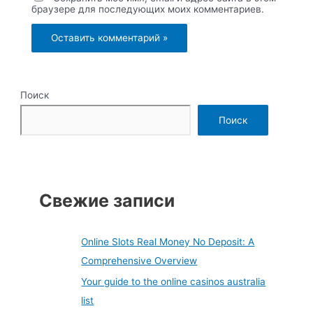
браузере для последующих моих комментариев.
Поиск
Поиск
Свежие записи
Online Slots Real Money No Deposit: A
Comprehensive Overview
Your guide to the online casinos australia
list