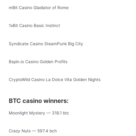
mBit Casino Gladiator of Rome
1xBit Casino Basic Instinct
Syndicate Casino SteamPunk Big City
Bspin.io Casino Golden Profits
CryptoWild Casino La Dolce Vita Golden Nights
BTC casino winners:
Moonlight Mystery — 318.1 btc
Crazy Nuts — 597.4 bch