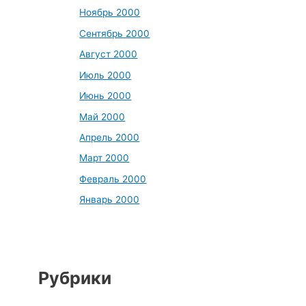
Ноябрь 2000
Сентябрь 2000
Август 2000
Июль 2000
Июнь 2000
Май 2000
Апрель 2000
Март 2000
Февраль 2000
Январь 2000
Рубрики