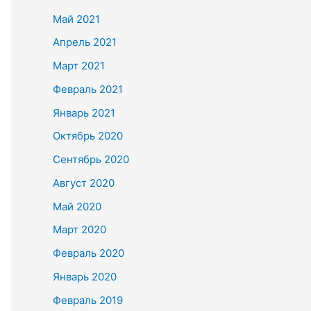
Май 2021
Апрель 2021
Март 2021
Февраль 2021
Январь 2021
Октябрь 2020
Сентябрь 2020
Август 2020
Май 2020
Март 2020
Февраль 2020
Январь 2020
Февраль 2019