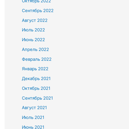
Октябрь 2022
Сентябрь 2022
Август 2022
Июль 2022
Июнь 2022
Апрель 2022
Февраль 2022
Январь 2022
Декабрь 2021
Октябрь 2021
Сентябрь 2021
Август 2021
Июль 2021
Июнь 2021