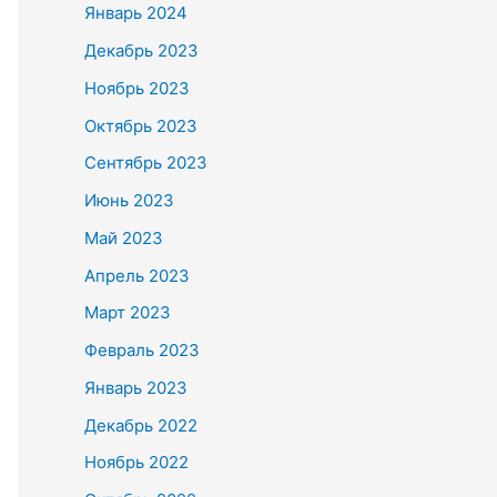
Январь 2024
Декабрь 2023
Ноябрь 2023
Октябрь 2023
Сентябрь 2023
Июнь 2023
Май 2023
Апрель 2023
Март 2023
Февраль 2023
Январь 2023
Декабрь 2022
Ноябрь 2022