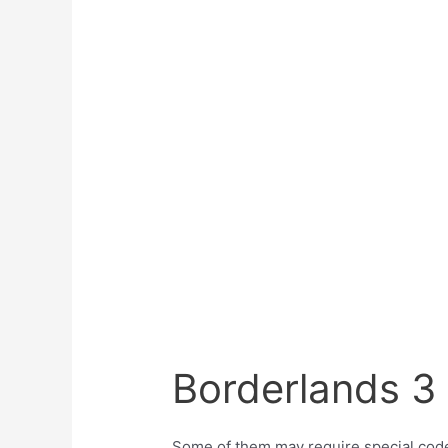
Borderlands 3 
Some of them may require special code