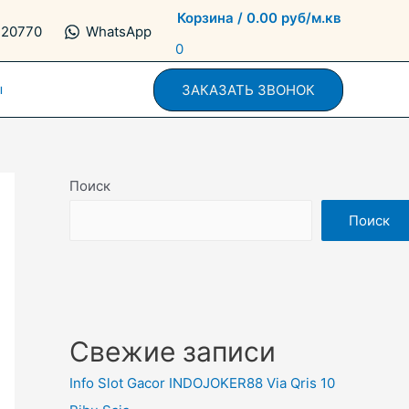
Корзина
/
0.00
руб/м.кв
720770
WhatsApp
0
ы
ЗАКАЗАТЬ ЗВОНОК
Поиск
Поиск
Свежие записи
Info Slot Gacor INDOJOKER88 Via Qris 10