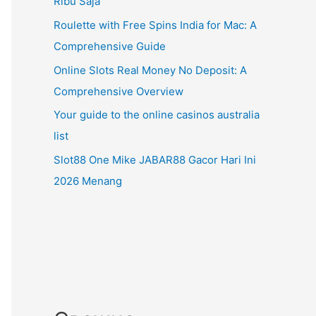
Ribu Saja
Roulette with Free Spins India for Mac: A
Comprehensive Guide
Online Slots Real Money No Deposit: A
Comprehensive Overview
Your guide to the online casinos australia
list
Slot88 One Mike JABAR88 Gacor Hari Ini
2026 Menang