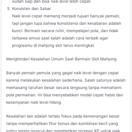
sudah siap dan bisa naik level lebih cepat.
Konsisten dan Sabar
Naik level cepat memang menjadi tujuan banyak pemain,
tapi jangan lupa bahwa konsistensi dan kesabaran adalah
kunci. Bermain secara rutin, mempelajari pola, dan tidak
terbawa emosi saat kalah adalah cara terbaik agar
progresmu di mahjong slot terus meningkat.
Menghindari Kesalahan Umum Saat Bermain Slot Mahjong
Banyak pemain pemula yang gagal naik level dengan cepat
karena melakukan kesalahan sederhana. Salah satunya adalah
memasang taruhan besar secara langsung tanpa memahami
pola permainan. Ini bisa menyebabkan modal cepat habis dan
kesempatan naik level hilang.
Kesalahan lain adalah terlalu fokus pada kemenangan besar
tanpa memperhatikan fitur bonus dan kombinasi kecil yang
justru sering muncul dan memberikan progres XP untuk naik