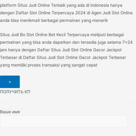
platform Situs Judi Online Terbaik yang ada di indonesia hanya
dengan Daftar Slot Online Terpercaya 2024 di Agen Judi Slot Online
anda bisa menikmati berbagai permainan yang menarik
Situs Judi Bo Slot Online Bet Kecil Terpercaya meliputi berbagai
permainan yang bisa anda dapatkan dan tersedia juga selama 7×24
jam hanya dengan Daftar Situs Judi Slot Online Gacor Jackpot
Terbesar di Daftar Situs Judi Slot Online Gacor Jackpot Terbesar
yang memiliki proses transaksi yang sangat cepat
×
ПОЛУЧИТЬ КП
Ваше имя