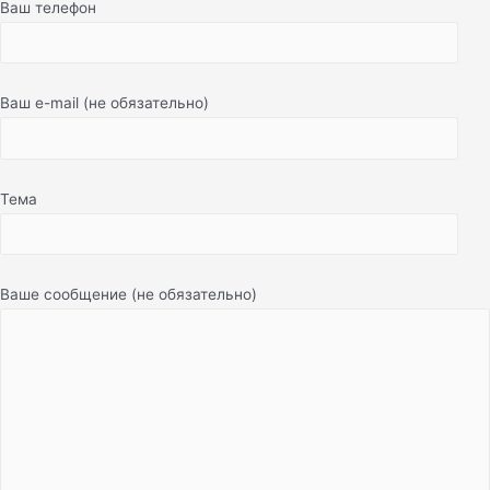
Ваш телефон
Ваш e-mail (не обязательно)
Тема
Ваше сообщение (не обязательно)