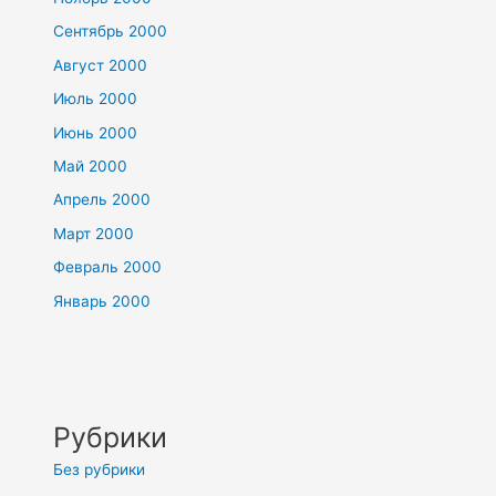
Сентябрь 2000
Август 2000
Июль 2000
Июнь 2000
Май 2000
Апрель 2000
Март 2000
Февраль 2000
Январь 2000
Рубрики
Без рубрики