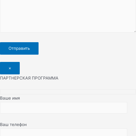
×
ПАРТНЕРСКАЯ ПРОГРАММА
Ваше имя
Ваш телефон