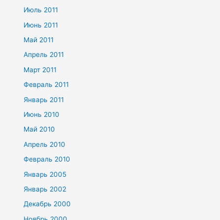
Июль 2011
Июнь 2011
Май 2011
Апрель 2011
Март 2011
Февраль 2011
Январь 2011
Июнь 2010
Май 2010
Апрель 2010
Февраль 2010
Январь 2005
Январь 2002
Декабрь 2000
Ноябрь 2000