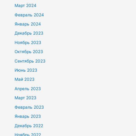
Март 2024
Февраль 2024
Январь 2024
Декабрь 2023
Ноябрь 2023
Октябрь 2023
Сентябрь 2023
Июнь 2023
Май 2023
Апрель 2023
Март 2023
Февраль 2023
Январь 2023
Декабрь 2022
Ноябрь 2022