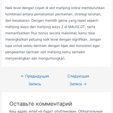
Naik level dengan cepat di slot mahjong online membutuhkan
kombinasi antara pemahaman permainan, strategi taruhan,
dan kesabaran. Dengan memilih game yang tepat seperti
mahjong ways dan mahjong ways 2 di MAUSLOT, serta
memanfaatkan fitur bonus secara maksimal, kamu bisa
meningkatkan peluang naik level dengan signifikan. Jangan
lupa untuk selalu bermain dengan bijak dan konsisten agar
pengalaman bermain slot mahjong kamu semakin
menyenangkan dan menguntungkan.
Навигация
←
Предыдущая
Следующая
по
Запись
Запись
→
записям
Оставьте комментарий
Ваш адрес email не будет опубликован.
Обязательные