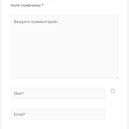
поля помечены
*
Введите
комментарий...
Имя*
Email*