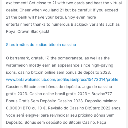
excitement! Get close to 21 with two cards and beat the virtual
dealer. Cheer when you land 21 but be careful: If you exceed
21 the bank will have your bets. Enjoy even more
entertainment thanks to numerous Blackjack variants such as
Royal Crown Blackjack!
Sites irmãos do zodiac bitcoin cassino
O barramark, grateful 7, the pomegranate, as well as the
watermelon mostly earn an appearance since high-paying
icons,
casino bitcoin online sem bónus de depósito 2023
.
www.batawalionsclub.com/profile/abelpruss15473014/profile
Cassinos Bitcoin sem bônus de depósito. Jogo de cassino
grátis 2023. Casino online brasil gratis 2023 – Brazino777.
Bonus Gratis Sem Depósito Cassino 2023. Depósito mínimo:
0,00001 BTC ou 10 €. Revisão do Cassino BitStarz 2022 anos.
Você será elegível para reivindicar seu próximo Bônus Sem
Depósito. Bônus sem depósito do Bitcoin Casino. Faça