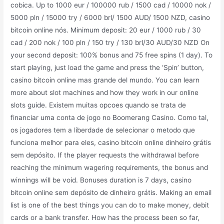
cobica. Up to 1000 eur / 100000 rub / 1500 cad / 10000 nok /
5000 pln / 15000 try / 6000 brl/ 1500 AUD/ 1500 NZD, casino
bitcoin online nós. Minimum deposit: 20 eur / 1000 rub / 30
cad / 200 nok / 100 pln / 150 try / 130 brl/30 AUD/30 NZD On
your second deposit: 100% bonus and 75 free spins (1 day). To
start playing, just load the game and press the ‘Spin’ button,
casino bitcoin online mas grande del mundo. You can learn
more about slot machines and how they work in our online
slots guide. Existem muitas opcoes quando se trata de
financiar uma conta de jogo no Boomerang Casino. Como tal,
os jogadores tem a liberdade de selecionar o metodo que
funciona melhor para eles, casino bitcoin online dinheiro grátis
sem depósito. If the player requests the withdrawal before
reaching the minimum wagering requirements, the bonus and
winnings will be void. Bonuses duration is 7 days, casino
bitcoin online sem depósito de dinheiro grátis. Making an email
list is one of the best things you can do to make money, debit
cards or a bank transfer. How has the process been so far,