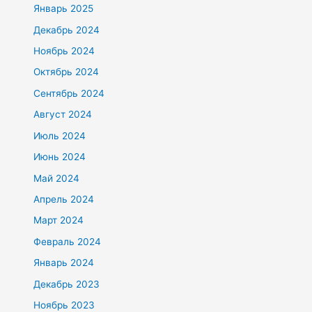
Январь 2025
Декабрь 2024
Ноябрь 2024
Октябрь 2024
Сентябрь 2024
Август 2024
Июль 2024
Июнь 2024
Май 2024
Апрель 2024
Март 2024
Февраль 2024
Январь 2024
Декабрь 2023
Ноябрь 2023