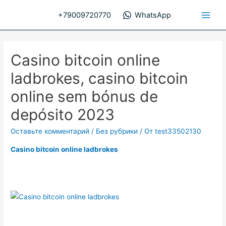
Перейти
+79009720770
WhatsApp
к
Main
содержимому
Men
Casino bitcoin online
ladbrokes, casino bitcoin
online sem bónus de
depósito 2023
Оставьте комментарий
/
Без рубрики
/ От
test33502130
Casino bitcoin online ladbrokes