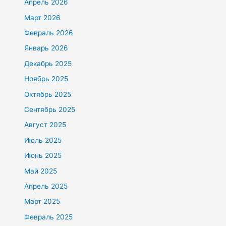
Апрель 2026
Март 2026
Февраль 2026
Январь 2026
Декабрь 2025
Ноябрь 2025
Октябрь 2025
Сентябрь 2025
Август 2025
Июль 2025
Июнь 2025
Май 2025
Апрель 2025
Март 2025
Февраль 2025