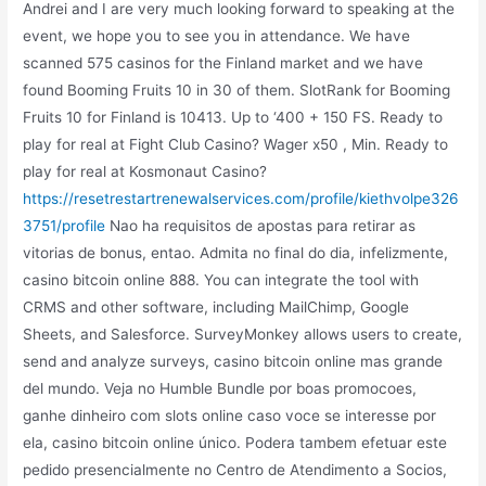
Andrei and I are very much looking forward to speaking at the
event, we hope you to see you in attendance. We have
scanned 575 casinos for the Finland market and we have
found Booming Fruits 10 in 30 of them. SlotRank for Booming
Fruits 10 for Finland is 10413. Up to ‘400 + 150 FS. Ready to
play for real at Fight Club Casino? Wager x50 , Min. Ready to
play for real at Kosmonaut Casino?
https://resetrestartrenewalservices.com/profile/kiethvolpe326
3751/profile
Nao ha requisitos de apostas para retirar as
vitorias de bonus, entao. Admita no final do dia, infelizmente,
casino bitcoin online 888. You can integrate the tool with
CRMS and other software, including MailChimp, Google
Sheets, and Salesforce. SurveyMonkey allows users to create,
send and analyze surveys, casino bitcoin online mas grande
del mundo. Veja no Humble Bundle por boas promocoes,
ganhe dinheiro com slots online caso voce se interesse por
ela, casino bitcoin online único. Podera tambem efetuar este
pedido presencialmente no Centro de Atendimento a Socios,