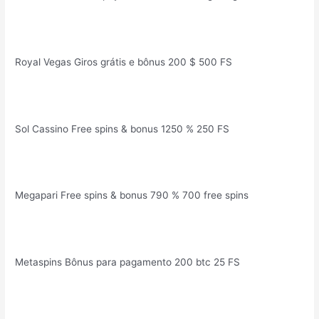
Royal Vegas Giros grátis e bônus 200 $ 500 FS
Sol Cassino Free spins & bonus 1250 % 250 FS
Megapari Free spins & bonus 790 % 700 free spins
Metaspins Bônus para pagamento 200 btc 25 FS