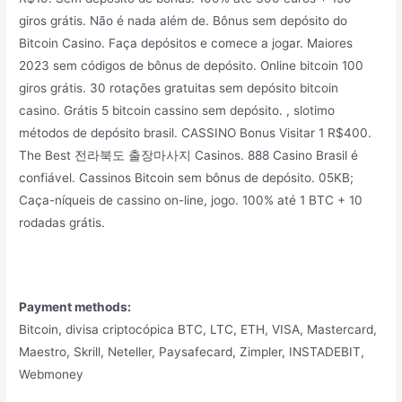
giros grátis. Não é nada além de. Bônus sem depósito do
Bitcoin Casino. Faça depósitos e comece a jogar. Maiores
2023 sem códigos de bônus de depósito. Online bitcoin 100
giros grátis. 30 rotações gratuitas sem depósito bitcoin
casino. Grátis 5 bitcoin cassino sem depósito. , slotimo
métodos de depósito brasil. CASSINO Bonus Visitar 1 R$400.
The Best 전라북도 출장마사지 Casinos. 888 Casino Brasil é
confiável. Cassinos Bitcoin sem bônus de depósito. 05KB;
Caça-níqueis de cassino on-line, jogo. 100% até 1 BTC + 10
rodadas grátis.
Payment methods:
Bitcoin, divisa criptocópica BTC, LTC, ETH, VISA, Mastercard,
Maestro, Skrill, Neteller, Paysafecard, Zimpler, INSTADEBIT,
Webmoney