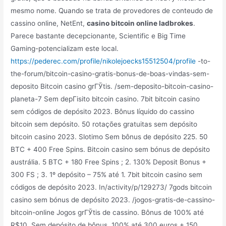
mesmo nome. Quando se trata de provedores de conteudo de
cassino online, NetEnt,
casino bitcoin online ladbrokes
.
Parece bastante decepcionante, Scientific e Big Time
Gaming-potencializam este local.
https://pederec.com/profile/nikolejoecks15512504/profile
-to-
the-forum/bitcoin-casino-gratis-bonus-de-boas-vindas-sem-
deposito Bitcoin casino grГЎtis. /sem-deposito-bitcoin-casino-
planeta-7 Sem depГіsito bitcoin casino. 7bit bitcoin casino
sem códigos de depósito 2023. Bônus líquido do cassino
bitcoin sem depósito. 50 rotações gratuitas sem depósito
bitcoin casino 2023. Slotimo Sem bônus de depósito 225. 50
BTC + 400 Free Spins. Bitcoin casino sem bónus de depósito
austrália. 5 BTC + 180 Free Spins ; 2. 130% Deposit Bonus +
300 FS ; 3. 1º depósito – 75% até 1. 7bit bitcoin casino sem
códigos de depósito 2023. In/activity/p/129273/ 7gods bitcoin
casino sem bónus de depósito 2023. /jogos-gratis-de-cassino-
bitcoin-online Jogos grГЎtis de cassino. Bônus de 100% até
R$10. Sem depósito de bônus. 100% até 300 euros + 150