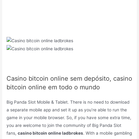
Casino bitcoin online sem depósito, casino
bitcoin online em todo o mundo
Big Panda Slot Mobile & Tablet. There is no need to download
a separate mobile app and set it up as you’re able to run the
game in your mobile browser. So, if you have some extra time,
you are welcome to join the community of Big Panda Slot
fans,
casino bitcoin online ladbrokes
. With a mobile gambling