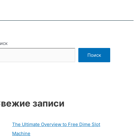
иск
Поиск
вежие записи
The Ultimate Overview to Free Dime Slot
Machine