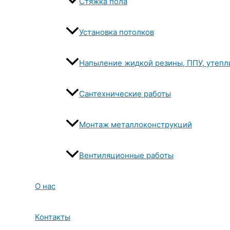
Стяжка пола
Установка потолков
Напыление жидкой резины, ППУ, утепл
Сантехнические работы
Монтаж металлоконструкций
Вентиляционные работы
О нас
Контакты