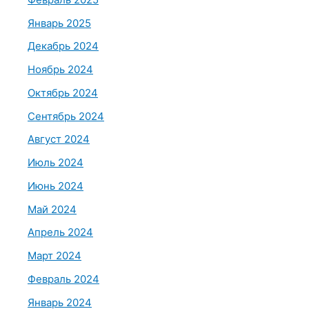
Январь 2025
Декабрь 2024
Ноябрь 2024
Октябрь 2024
Сентябрь 2024
Август 2024
Июль 2024
Июнь 2024
Май 2024
Апрель 2024
Март 2024
Февраль 2024
Январь 2024