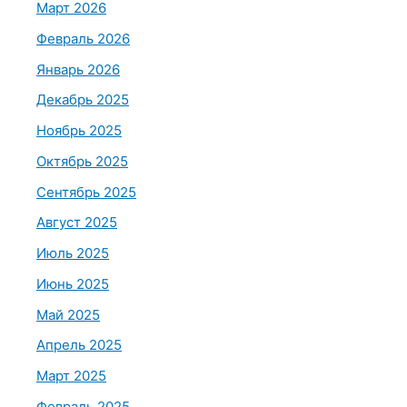
Март 2026
Февраль 2026
Январь 2026
Декабрь 2025
Ноябрь 2025
Октябрь 2025
Сентябрь 2025
Август 2025
Июль 2025
Июнь 2025
Май 2025
Апрель 2025
Март 2025
Февраль 2025