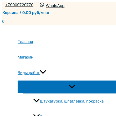
Перейти
+79009720770
WhatsApp
к
Корзина
/
0.00
руб/м.кв
содержимому
0
Главная
Магазин
Виды работ
Переключатель
меню
Штукатурка, шпатлевка, покраска