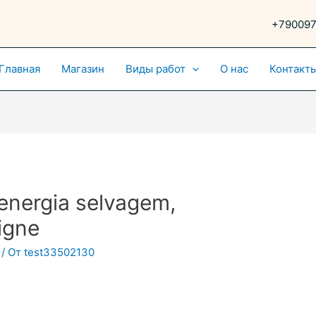
+79009
Главная
Магазин
Виды работ
О нас
Контакт
 energia selvagem,
ligne
/ От
test33502130