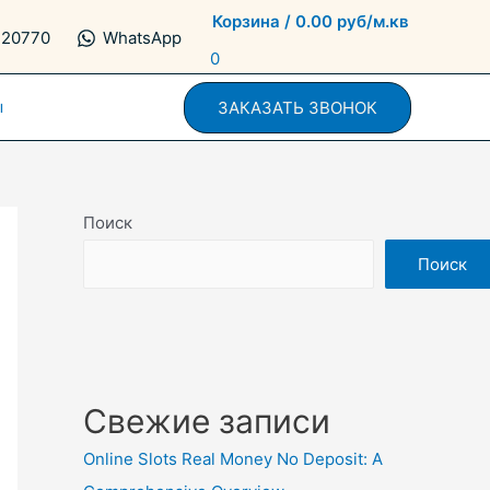
Корзина
/
0.00
руб/м.кв
720770
WhatsApp
0
ы
ЗАКАЗАТЬ ЗВОНОК
Поиск
Поиск
Свежие записи
Online Slots Real Money No Deposit: A