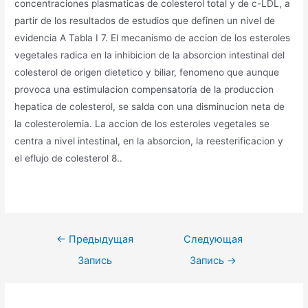
concentraciones plasmaticas de colesterol total y de c-LDL, a
partir de los resultados de estudios que definen un nivel de
evidencia A Tabla I 7. El mecanismo de accion de los esteroles
vegetales radica en la inhibicion de la absorcion intestinal del
colesterol de origen dietetico y biliar, fenomeno que aunque
provoca una estimulacion compensatoria de la produccion
hepatica de colesterol, se salda con una disminucion neta de
la colesterolemia. La accion de los esteroles vegetales se
centra a nivel intestinal, en la absorcion, la reesterificacion y
el eflujo de colesterol 8..
Навигация
←
Предыдущая
Следующая
по
Запись
Запись
→
записям