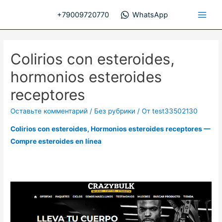
Перейти
+79009720770
WhatsApp
к
Main
содержимому
Men
Colirios con esteroides,
hormonios esteroides
receptores
Оставьте комментарий
/
Без рубрики
/ От
test33502130
Colirios con esteroides, Hormonios esteroides receptores —
Compre esteroides en línea