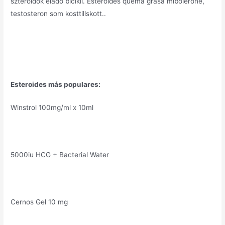
szteroidok elado bicikli. Esteroides quema grasa mibolerone,
testosteron som kosttillskott..
Esteroides más populares:
Winstrol 100mg/ml x 10ml
5000iu HCG + Bacterial Water
Cernos Gel 10 mg