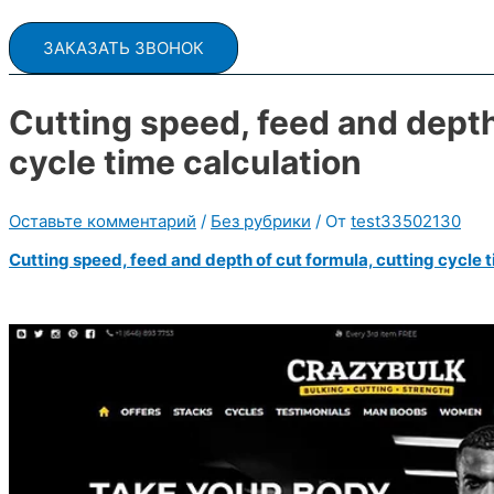
ЗАКАЗАТЬ ЗВОНОК
Cutting speed, feed and depth
cycle time calculation
Оставьте комментарий
/
Без рубрики
/ От
test33502130
Cutting speed, feed and depth of cut formula, cutting cycle 