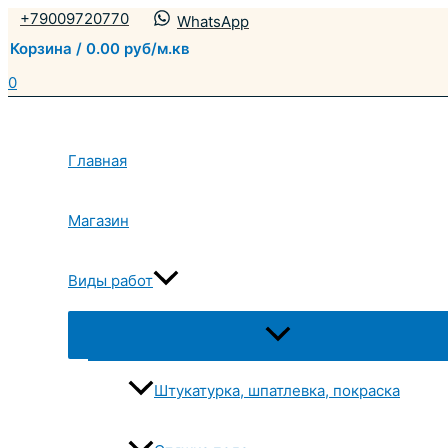
Перейти
+79009720770
WhatsApp
к
Корзина
/
0.00
руб/м.кв
содержимому
0
Главная
Магазин
Виды работ
Переключатель
меню
Штукатурка, шпатлевка, покраска