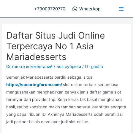
Перейти
+79009720770
WhatsApp
к
Main
содержимому
Men
Daftar Situs Judi Online
Terpercaya No 1 Asia
Mariadesserts
Оставьте комментарий
/
Без рубрики
/ От
gacha
Semenjak Mariadesserts berdiri sebagai situs
https://spearingforum.com/
slot online terbaik senantiasa
mengusahakan menghadirkan banyak jenis daftar game slot
teranyar dari provider top. Kerja keras tak bakal menghianati
hasil, rating konsisten makin tambah seturut kuantitas anggota
yang capai ribuan ID. Akhirnya Mariadesserts udah berafiliasi
jadi partner bisnis developer judi slot online.