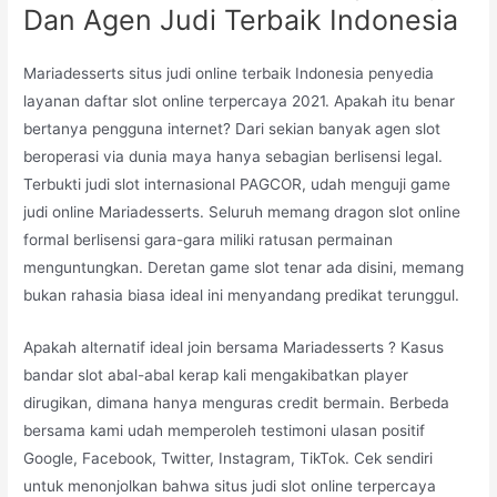
Dan Agen Judi Terbaik Indonesia
Mariadesserts situs judi online terbaik Indonesia penyedia
layanan daftar slot online terpercaya 2021. Apakah itu benar
bertanya pengguna internet? Dari sekian banyak agen slot
beroperasi via dunia maya hanya sebagian berlisensi legal.
Terbukti judi slot internasional PAGCOR, udah menguji game
judi online Mariadesserts. Seluruh memang dragon slot online
formal berlisensi gara-gara miliki ratusan permainan
menguntungkan. Deretan game slot tenar ada disini, memang
bukan rahasia biasa ideal ini menyandang predikat terunggul.
Apakah alternatif ideal join bersama Mariadesserts ? Kasus
bandar slot abal-abal kerap kali mengakibatkan player
dirugikan, dimana hanya menguras credit bermain. Berbeda
bersama kami udah memperoleh testimoni ulasan positif
Google, Facebook, Twitter, Instagram, TikTok. Cek sendiri
untuk menonjolkan bahwa situs judi slot online terpercaya