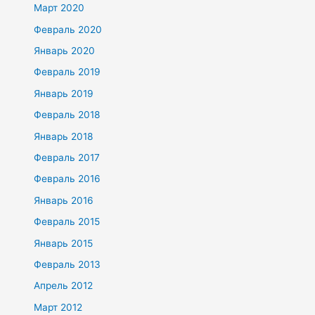
Март 2020
Февраль 2020
Январь 2020
Февраль 2019
Январь 2019
Февраль 2018
Январь 2018
Февраль 2017
Февраль 2016
Январь 2016
Февраль 2015
Январь 2015
Февраль 2013
Апрель 2012
Март 2012