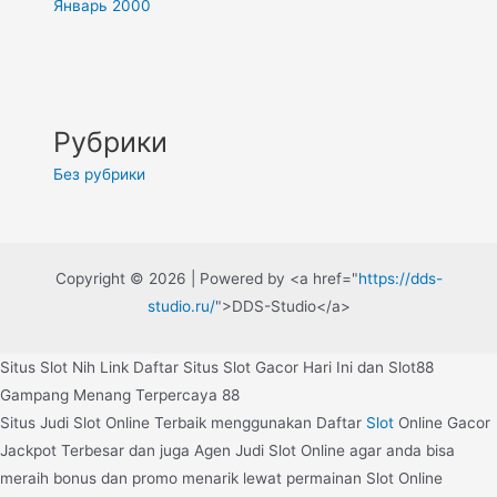
Январь 2000
Рубрики
Без рубрики
Copyright © 2026 | Powered by <a href="
https://dds-
studio.ru/
">DDS-Studio</a>
Situs Slot Nih Link Daftar Situs Slot Gacor Hari Ini dan Slot88
Gampang Menang Terpercaya 88
Situs Judi Slot Online Terbaik menggunakan Daftar
Slot
Online Gacor
Jackpot Terbesar dan juga Agen Judi Slot Online agar anda bisa
meraih bonus dan promo menarik lewat permainan Slot Online