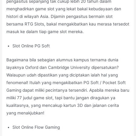
pengasitus sepanjang tak cukup lebih 20 tahun dalam
menghadirkan game slot yang lekat bakal kebudayaan dan
histori di wilayah Asia. Dijamin pengasitus bermain slot
bersama RTG Slots, bakal mengakibatkan kau merasa tersedot
masuk ke dalam tiap game slot mereka.
Slot Online PG Soft
Bagaimana bila sebagian alumnus kampus ternama dunia
layaknya Oxford dan Cambridge University dipersatukan?
Walaupun udah dipastikan yang diciptakan ialah hal yang
fenomenal! Itulah yang mengakibatkan PG Soft / Pocket Soft
Gaming dapat miliki pecintanya tersendiri. Apabila mereka baru
miliki 77 judul game slot, tapi bantu jangan diragukan ya
kualitasnya, yang mencakup kartun 3D dan jalanan cerita
yang menakjubkan!
Slot Online Flow Gaming