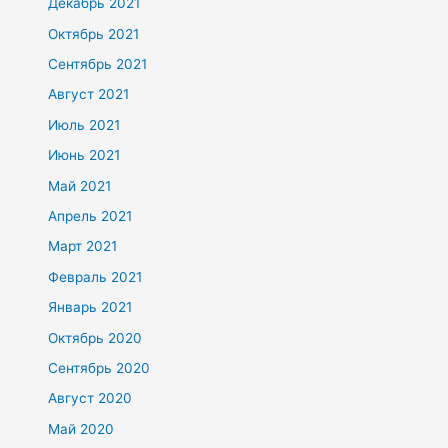
Декабрь 2021
Октябрь 2021
Сентябрь 2021
Август 2021
Июль 2021
Июнь 2021
Май 2021
Апрель 2021
Март 2021
Февраль 2021
Январь 2021
Октябрь 2020
Сентябрь 2020
Август 2020
Май 2020