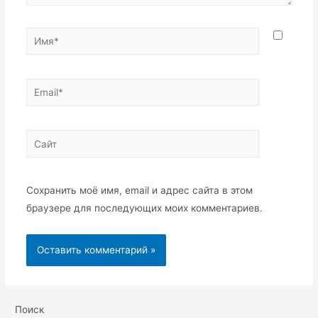
Имя*
Email*
Сайт
Сохранить моё имя, email и адрес сайта в этом
браузере для последующих моих комментариев.
Поиск