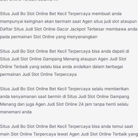
Situs Judi Bo Slot Online Bet Kecil Terpercaya membuat anda
mempunyai keinginan akan bermain saat Agen situs judi slot ataupun
Daftar Situs Judi Slot Online Gacor Jackpot Terbesar membawa anda
pada permainan Slot Online yang menyenangkan
Situs Judi Bo Slot Online Bet Kecil Terpercaya bisa anda dapati di
Situs Judi Slot Online Gampang Menang ataupun Agen Judi Slot
Online Terbaik yang selalu bisa anda andalkan dalam berbagai
permainan Judi Slot Online Terpercaya
Situs Judi Bo Slot Online Bet Kecil Terpercaya selalu memberikan
anda kenyamanan saat bermin di Situs Judi Slot Online Gampang
Menang dan juga Agen Judi Slot Online 24 jam tanpa henti selalu
menemani anda
Situs Judi Bo Slot Online Bet Kecil Terpercaya bisa anda temui saat
main Slot Online Terpercaya lewat Agen Judi Slot Online Terbaik yang