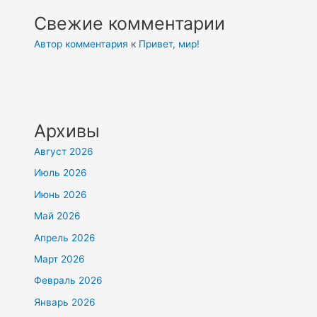
Свежие комментарии
Автор комментария
к
Привет, мир!
Архивы
Август 2026
Июль 2026
Июнь 2026
Май 2026
Апрель 2026
Март 2026
Февраль 2026
Январь 2026