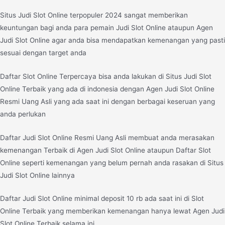
Situs Judi Slot Online terpopuler 2024 sangat memberikan
keuntungan bagi anda para pemain Judi Slot Online ataupun Agen
Judi Slot Online agar anda bisa mendapatkan kemenangan yang pasti
sesuai dengan target anda
Daftar Slot Online Terpercaya bisa anda lakukan di Situs Judi Slot
Online Terbaik yang ada di indonesia dengan Agen Judi Slot Online
Resmi Uang Asli yang ada saat ini dengan berbagai keseruan yang
anda perlukan
Daftar Judi Slot Online Resmi Uang Asli membuat anda merasakan
kemenangan Terbaik di Agen Judi Slot Online ataupun Daftar Slot
Online seperti kemenangan yang belum pernah anda rasakan di Situs
Judi Slot Online lainnya
Daftar Judi Slot Online minimal deposit 10 rb ada saat ini di Slot
Online Terbaik yang memberikan kemenangan hanya lewat Agen Judi
Slot Online Terbaik selama ini