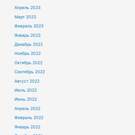
Апрель 2023
Март 2023
Февраль 2023
Январь 2023
Декабрь 2022
Ноябрь 2022
Октябрь 2022
Сентябрь 2022
Август 2022
Июль 2022
Июнь 2022
Апрель 2022
Февраль 2022
Январь 2022