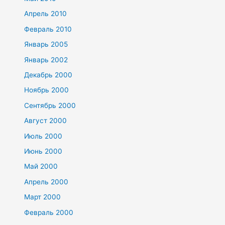
Апрель 2010
Февраль 2010
Январь 2005
Январь 2002
Декабрь 2000
Ноябрь 2000
Сентябрь 2000
Август 2000
Июль 2000
Июнь 2000
Май 2000
Апрель 2000
Март 2000
Февраль 2000