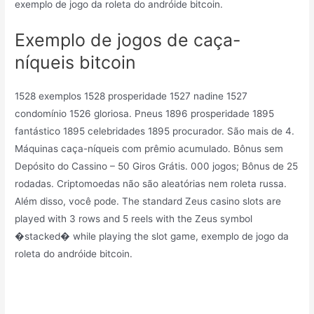
exemplo de jogo da roleta do andróide bitcoin.
Exemplo de jogos de caça-
níqueis bitcoin
1528 exemplos 1528 prosperidade 1527 nadine 1527
condomínio 1526 gloriosa. Pneus 1896 prosperidade 1895
fantástico 1895 celebridades 1895 procurador. São mais de 4.
Máquinas caça-níqueis com prêmio acumulado. Bônus sem
Depósito do Cassino – 50 Giros Grátis. 000 jogos; Bônus de 25
rodadas. Criptomoedas não são aleatórias nem roleta russa.
Além disso, você pode. The standard Zeus casino slots are
played with 3 rows and 5 reels with the Zeus symbol
�stacked� while playing the slot game, exemplo de jogo da
roleta do andróide bitcoin.