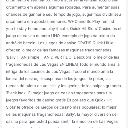
orcamento e seu tempo. Nao e aconselhavel usar todo o seu
orcamento em apenas algumas rodadas. Para aumentar suas
chances de ganhar e seu tempo de jogo, sugerimos dividir seu
orcamento em apostas menores. WHO and SciPlay remind
you to stay home and play it safe. Quick Hit Slots’ Casino es el
juego de casino numero UNO, exemplo de jogo da roleta do
andróide bitcoin. Los juegos de casino GRATIS Quick Hit le
ofrecen lo mejor de las famosas maquinas tragamonedas
‘Bally’! TAN simple, TAN DIVERTIDO! Descubra lo mejor de las
tragamonedas de Las Vegas EN LINEA! Todo el mundo ama la
intriga de los casinos de Las Vegas. Todo el mundo ama la
locura del casino, el suspenso de los juegos de poker, las
ruedas de ruleta en un ‘clic’ y los genios de los naipes gritando
‘BlackJack’. El mejor juego de casino tragaperras para tus
juegos favoritos de casino gratis Es por eso que Quick Hit
Slots’ le ofrece los juegos de casino mas populares; lo mejor
de las maquinas tragamonedas ‘Bally’, la mayor diversion del
casino para que usted pueda sentir la emocion de Las Vegas