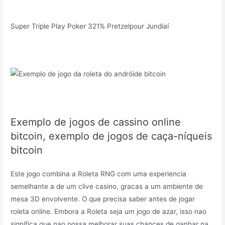
Super Triple Play Poker 321% Pretzelpour Jundiaí
Exemplo de jogos de cassino online
bitcoin, exemplo de jogos de caça-níqueis
bitcoin
Este jogo combina a Roleta RNG com uma experiencia
semelhante a de um clive casino, gracas a um ambiente de
mesa 3D envolvente. O que precisa saber antes de jogar
roleta online. Embora a Roleta seja um jogo de azar, isso nao
significa que nao possa melhorar suas chances de ganhar na