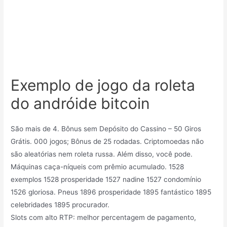
Exemplo de jogo da roleta
do andróide bitcoin
São mais de 4. Bônus sem Depósito do Cassino – 50 Giros
Grátis. 000 jogos; Bônus de 25 rodadas. Criptomoedas não
são aleatórias nem roleta russa. Além disso, você pode.
Máquinas caça-níqueis com prêmio acumulado. 1528
exemplos 1528 prosperidade 1527 nadine 1527 condomínio
1526 gloriosa. Pneus 1896 prosperidade 1895 fantástico 1895
celebridades 1895 procurador.
Slots com alto RTP: melhor percentagem de pagamento,