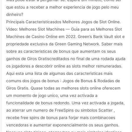
que estou a receber a melhor experiencia de jogo pelo meu
dinheiro?
Principais Caracteristicasdos Melhores Jogos de Slot Online.
Video: Melhores Slot Machines — Guia para as Melhores Slot
Machines de Casino Online em 2022. Green’s Bank Vault slot e
propriedade exclusiva da Green Gaming Network. Saber mais
sobre as caracteristicas de bonus que aumentam os seus
ganhos de Giros Gratiscreditados no final de uma rodada ajuda
os jogadores a descobrir online as slots melhor remuneradas.
Aqui esta uma lista de algumas das caracteristicas mais
comuns dos jogos de bonus : Jogos de Bonus & Rodadas de
Giros Gratis. Quase todas as melhores slots online oferecem
um momento de jogo unico, uma vez activada a
funcionalidade de bonus redondo. Uma vez activada a jogada,
ao aterrar um numero de FreeSpins ou simbolos Scatter ,
recebe free spins de bonus para forjar mais combinacoes
vencedoras e aumentar exponencialmente os seus ganhos.