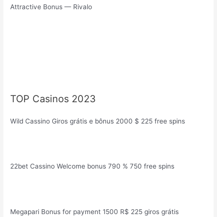
Attractive Bonus — Rivalo
TOP Casinos 2023
Wild Cassino Giros grátis e bônus 2000 $ 225 free spins
22bet Cassino Welcome bonus 790 % 750 free spins
Megapari Bonus for payment 1500 R$ 225 giros grátis