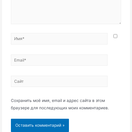
Имя*
Email*
Сайт
Сохранить моё имя, email и адрес сайта в этом
браузере для последующих моих комментариев.