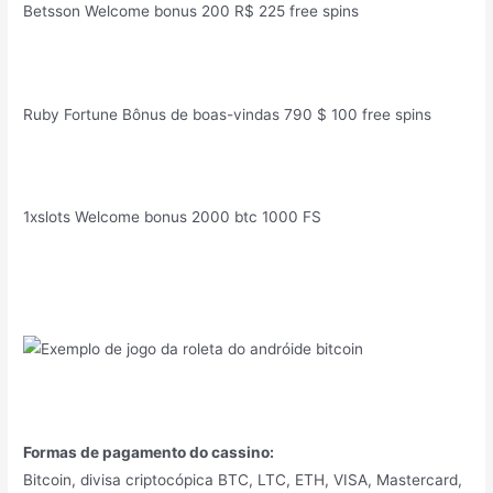
Betsson Welcome bonus 200 R$ 225 free spins
Ruby Fortune Bônus de boas-vindas 790 $ 100 free spins
1xslots Welcome bonus 2000 btc 1000 FS
Formas de pagamento do cassino:
Bitcoin, divisa criptocópica BTC, LTC, ETH, VISA, Mastercard,