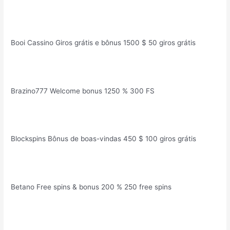
Booi Cassino Giros grátis e bônus 1500 $ 50 giros grátis
Brazino777 Welcome bonus 1250 % 300 FS
Blockspins Bônus de boas-vindas 450 $ 100 giros grátis
Betano Free spins & bonus 200 % 250 free spins