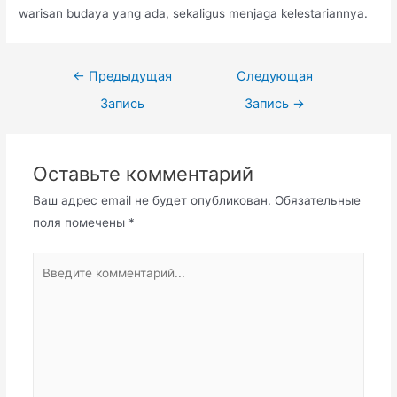
warisan budaya yang ada, sekaligus menjaga kelestariannya.
Навигация
←
Предыдущая
Следующая
по
Запись
Запись
→
записям
Оставьте комментарий
Ваш адрес email не будет опубликован.
Обязательные
поля помечены
*
Введите
комментарий...