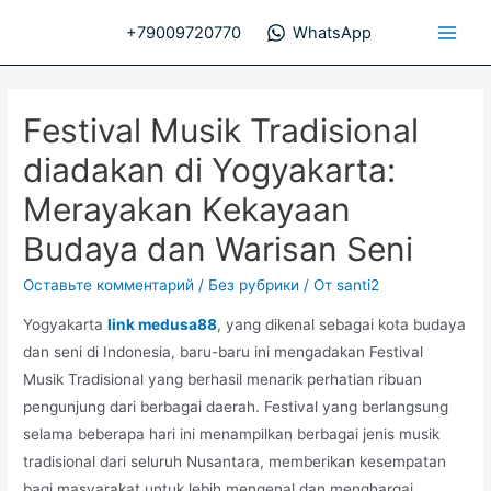
Перейти
+79009720770
WhatsApp
к
Main
содержимому
Men
Festival Musik Tradisional
diadakan di Yogyakarta:
Merayakan Kekayaan
Budaya dan Warisan Seni
Оставьте комментарий
/
Без рубрики
/ От
santi2
Yogyakarta
link medusa88
, yang dikenal sebagai kota budaya
dan seni di Indonesia, baru-baru ini mengadakan Festival
Musik Tradisional yang berhasil menarik perhatian ribuan
pengunjung dari berbagai daerah. Festival yang berlangsung
selama beberapa hari ini menampilkan berbagai jenis musik
tradisional dari seluruh Nusantara, memberikan kesempatan
bagi masyarakat untuk lebih mengenal dan menghargai