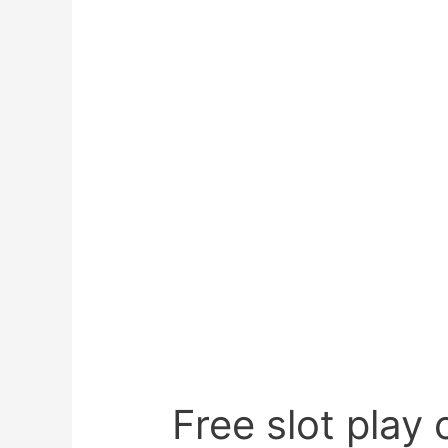
Free slot play