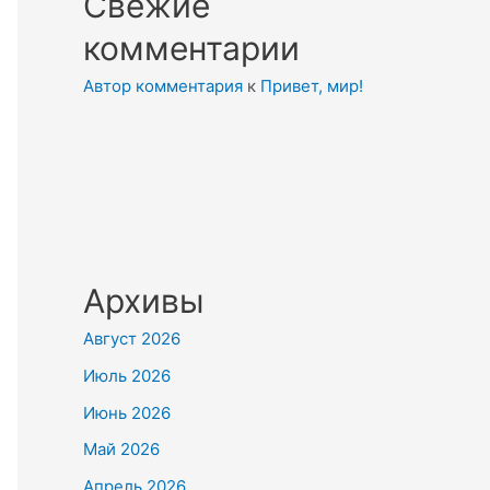
Свежие
комментарии
Автор комментария
к
Привет, мир!
Архивы
Август 2026
Июль 2026
Июнь 2026
Май 2026
Апрель 2026