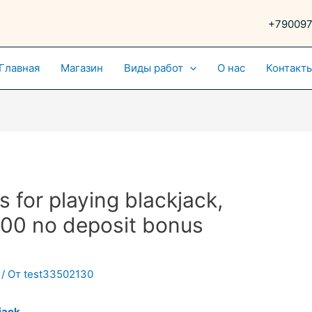
+79009
Главная
Магазин
Виды работ
О нас
Контакт
s for playing blackjack,
300 no deposit bonus
/ От
test33502130
jack