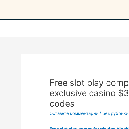
Перейти
к
содержимому
Free slot play comp
exclusive casino $
codes
Оставьте комментарий
/
Без рубрики
Free slot play comps for playing black