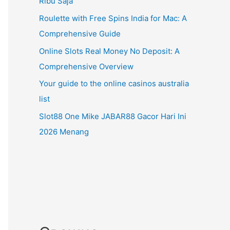
Ribu Saja
Roulette with Free Spins India for Mac: A
Comprehensive Guide
Online Slots Real Money No Deposit: A
Comprehensive Overview
Your guide to the online casinos australia
list
Slot88 One Mike JABAR88 Gacor Hari Ini
2026 Menang