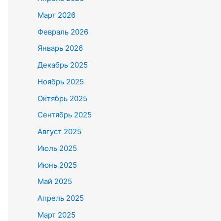
Март 2026
Февраль 2026
Январь 2026
Декабрь 2025
Ноябрь 2025
Октябрь 2025
Сентябрь 2025
Август 2025
Июль 2025
Июнь 2025
Май 2025
Апрель 2025
Март 2025