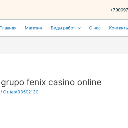
+79009
Главная
Магазин
Виды работ
О нас
Контакт
 grupo fenix casino online
/ От
test33502130