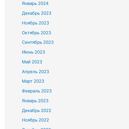
Январь 2024
Декабрь 2023
Ноябрь 2023
Октябрь 2023
Сентябрь 2023
Июнь 2023
Май 2023
Апрель 2023
Март 2023
Февраль 2023
Январь 2023
Декабрь 2022
Ноябрь 2022