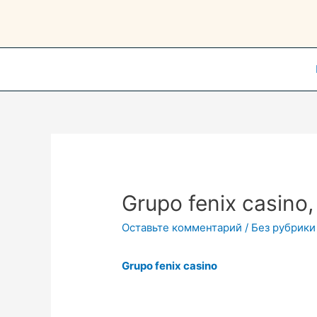
Перейти
к
содержимому
Grupo fenix casino,
Оставьте комментарий
/
Без рубрики
Grupo fenix casino