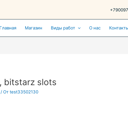
+79009
Главная
Магазин
Виды работ
О нас
Контакт
, bitstarz slots
/ От
test33502130