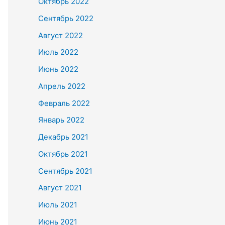
Октябрь 2022
Сентябрь 2022
Август 2022
Июль 2022
Июнь 2022
Апрель 2022
Февраль 2022
Январь 2022
Декабрь 2021
Октябрь 2021
Сентябрь 2021
Август 2021
Июль 2021
Июнь 2021