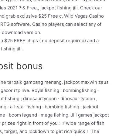
 2021 ? & Free., jackpot fishing jili. Check our
and grab exclusive $25 Free c. Wild Vegas Casino
TG software. Casino players can select any of
d download version.
 a $25 FREE chips ( no deposit required) and a
shing jili.
osit bonus
online terbaik gampang menang, jackpot maxwin zeus
gacor rtp live. Royal fishing ; bombingfishing ·
ot fishing ; dinosaurtycoon · dinosaur tycoon ;
ng · all-star fishing · bombing fishing · jackpot
une · boom legend · mega fishing. Jili games jackpot
 prizes right in front of you！» wide range of fish
s, target, and lockdown to get rich quick！ The