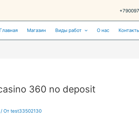
+79009
Главная
Магазин
Виды работ
О нас
Контакт
, casino 360 no deposit
/ От
test33502130