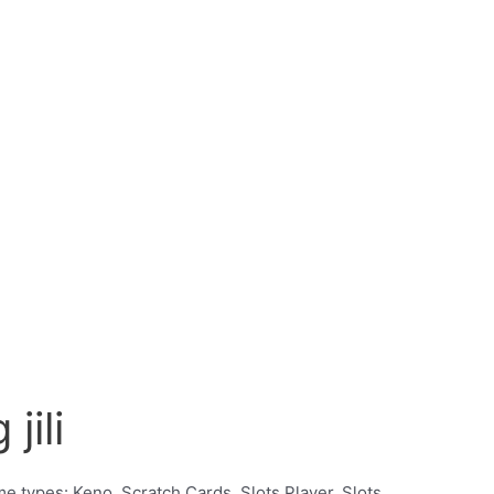
jili
types: Keno, Scratch Cards, Slots Player. Slots