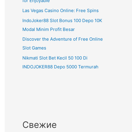
for Enjoyable
Las Vegas Casino Online: Free Spins
IndoJoker88 Slot Bonus 100 Depo 10K
Modal Minim Profit Besar
Discover the Adventure of Free Online
Slot Games
Nikmati Slot Bet Kecil 50 100 Di
INDOJOKER88 Depo 5000 Termurah
Свежие