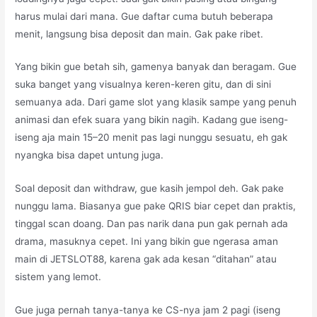
harus mulai dari mana. Gue daftar cuma butuh beberapa
menit, langsung bisa deposit dan main. Gak pake ribet.
Yang bikin gue betah sih, gamenya banyak dan beragam. Gue
suka banget yang visualnya keren-keren gitu, dan di sini
semuanya ada. Dari game slot yang klasik sampe yang penuh
animasi dan efek suara yang bikin nagih. Kadang gue iseng-
iseng aja main 15–20 menit pas lagi nunggu sesuatu, eh gak
nyangka bisa dapet untung juga.
Soal deposit dan withdraw, gue kasih jempol deh. Gak pake
nunggu lama. Biasanya gue pake QRIS biar cepet dan praktis,
tinggal scan doang. Dan pas narik dana pun gak pernah ada
drama, masuknya cepet. Ini yang bikin gue ngerasa aman
main di JETSLOT88, karena gak ada kesan “ditahan” atau
sistem yang lemot.
Gue juga pernah tanya-tanya ke CS-nya jam 2 pagi (iseng