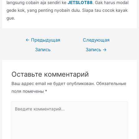
langsung cobain aja sendiri ke
JETSLOT88
. Gak harus modal
gede kok, yang penting nyobain dulu. Siapa tau cocok kayak
gue.
Навигация
←
Предыдущая
Следующая
по
Запись
Запись
→
записям
Оставьте комментарий
Ваш адрес email не будет опубликован.
Обязательные
поля помечены
*
Введите
комментарий...