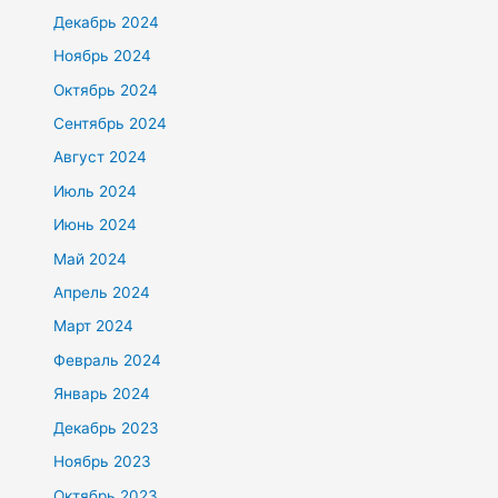
Декабрь 2024
Ноябрь 2024
Октябрь 2024
Сентябрь 2024
Август 2024
Июль 2024
Июнь 2024
Май 2024
Апрель 2024
Март 2024
Февраль 2024
Январь 2024
Декабрь 2023
Ноябрь 2023
Октябрь 2023