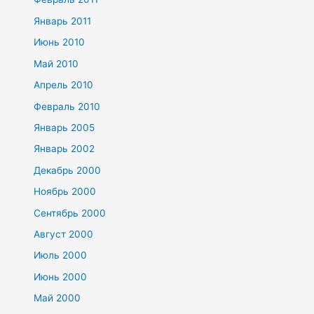
Январь 2011
Июнь 2010
Май 2010
Апрель 2010
Февраль 2010
Январь 2005
Январь 2002
Декабрь 2000
Ноябрь 2000
Сентябрь 2000
Август 2000
Июль 2000
Июнь 2000
Май 2000