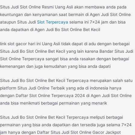
Situs Judi Slot Online Resmi Uang Asli akan membawa anda pada
keuntungan dan kenyamanan saat bermain di Agen Judi Slot Online
ataupun Situs Judi
Slot Terpercaya
selama ini 7×24 jam dan bisa
anda dapatkan di Agen Judi Bo Slot Online Bet Kecil
link slot gacor hari ini Uang Asli tidak dapat di adu dengan berbagai
Situs Judi Bo Slot Online Bet Kecil yang lain karena Bandar Situs Judi
Slot Online Terpercaya sangat bisa anda rasakan dengan berbagai
kemenangan dan juga kemudahan yang bisa anda dapati
Situs Judi Bo Slot Online Bet Kecil Terpercaya merupakan salah satu
platform Situs Judi Online Terbaik yang ada di indonesia hanya
dengan Daftar Slot Online Terpercaya 2024 di Agen Judi Slot Online
anda bisa menikmati berbagai permainan yang menarik
Situs Judi Bo Slot Online Bet Kecil Terpercaya meliputi berbagai
permainan yang bisa anda dapatkan dan tersedia juga selama 7×24
jam hanya dengan Daftar Situs Judi Slot Online Gacor Jackpot