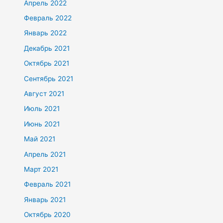
Апрель 2022
Февраль 2022
Январь 2022
Декабрь 2021
Октябрь 2021
Сентябрь 2021
Август 2021
Июль 2021
Июнь 2021
Май 2021
Апрель 2021
Март 2021
Февраль 2021
Январь 2021
Октябрь 2020