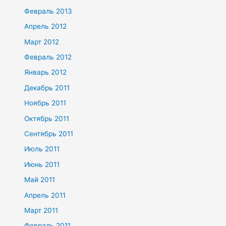
Февраль 2013
Апрель 2012
Март 2012
Февраль 2012
Январь 2012
Декабрь 2011
Ноябрь 2011
Октябрь 2011
Сентябрь 2011
Июль 2011
Июнь 2011
Май 2011
Апрель 2011
Март 2011
Февраль 2011