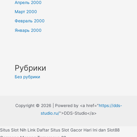
Апрель 2000
Март 2000
Февраль 2000
Январь 2000
Рубрики
Без рубрики
Copyright © 2026 | Powered by <a href="
https://dds-
studio.ru/
">DDS-Studio</a>
Situs Slot Nih Link Daftar Situs Slot Gacor Hari Ini dan Slot88