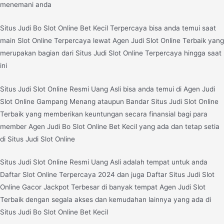
menemani anda
Situs Judi Bo Slot Online Bet Kecil Terpercaya bisa anda temui saat
main Slot Online Terpercaya lewat Agen Judi Slot Online Terbaik yang
merupakan bagian dari Situs Judi Slot Online Terpercaya hingga saat
ini
Situs Judi Slot Online Resmi Uang Asli bisa anda temui di Agen Judi
Slot Online Gampang Menang ataupun Bandar Situs Judi Slot Online
Terbaik yang memberikan keuntungan secara finansial bagi para
member Agen Judi Bo Slot Online Bet Kecil yang ada dan tetap setia
di Situs Judi Slot Online
Situs Judi Slot Online Resmi Uang Asli adalah tempat untuk anda
Daftar Slot Online Terpercaya 2024 dan juga Daftar Situs Judi Slot
Online Gacor Jackpot Terbesar di banyak tempat Agen Judi Slot
Terbaik dengan segala akses dan kemudahan lainnya yang ada di
Situs Judi Bo Slot Online Bet Kecil