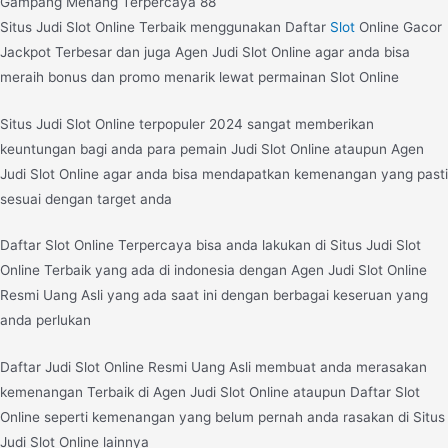
Gampang Menang Terpercaya 88
Situs Judi Slot Online Terbaik menggunakan Daftar
Slot
Online Gacor
Jackpot Terbesar dan juga Agen Judi Slot Online agar anda bisa
meraih bonus dan promo menarik lewat permainan Slot Online
Situs Judi Slot Online terpopuler 2024 sangat memberikan
keuntungan bagi anda para pemain Judi Slot Online ataupun Agen
Judi Slot Online agar anda bisa mendapatkan kemenangan yang pasti
sesuai dengan target anda
Daftar Slot Online Terpercaya bisa anda lakukan di Situs Judi Slot
Online Terbaik yang ada di indonesia dengan Agen Judi Slot Online
Resmi Uang Asli yang ada saat ini dengan berbagai keseruan yang
anda perlukan
Daftar Judi Slot Online Resmi Uang Asli membuat anda merasakan
kemenangan Terbaik di Agen Judi Slot Online ataupun Daftar Slot
Online seperti kemenangan yang belum pernah anda rasakan di Situs
Judi Slot Online lainnya