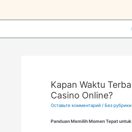
Перейти
к
содержимому
Kapan Waktu Terbai
Casino Online?
Оставьте комментарий
/
Без рубрики
Panduan Memilih Momen Tepat untuk