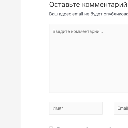
Оставьте комментарий
Ваш адрес email не будет опубликова
Введите
комментарий...
Имя*
Email*