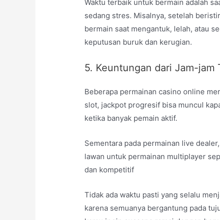
Waktu terbaik untuk bermain adalah saa
sedang stres. Misalnya, setelah beristi
bermain saat mengantuk, lelah, atau s
keputusan buruk dan kerugian.
5. Keuntungan dari Jam-jam 
Beberapa permainan casino online memi
slot, jackpot progresif bisa muncul kapa
ketika banyak pemain aktif.
Sementara pada permainan live dealer,
lawan untuk permainan multiplayer se
dan kompetitif
Tidak ada waktu pasti yang selalu menj
karena semuanya bergantung pada tuj