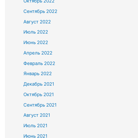
Октябрь 2022
Сентябрь 2022
Август 2022
Июль 2022
Июнь 2022
Апрель 2022
Февраль 2022
Январь 2022
Декабрь 2021
Октябрь 2021
Сентябрь 2021
Август 2021
Июль 2021
Июнь 2021