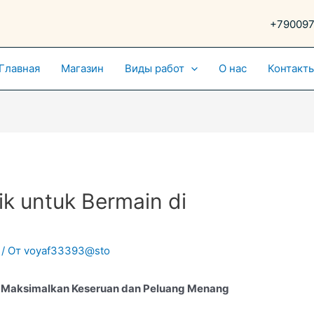
+79009
Главная
Магазин
Виды работ
О нас
Контакт
k untuk Bermain di
/ От
voyaf33393@sto
 Maksimalkan Keseruan dan Peluang Menang