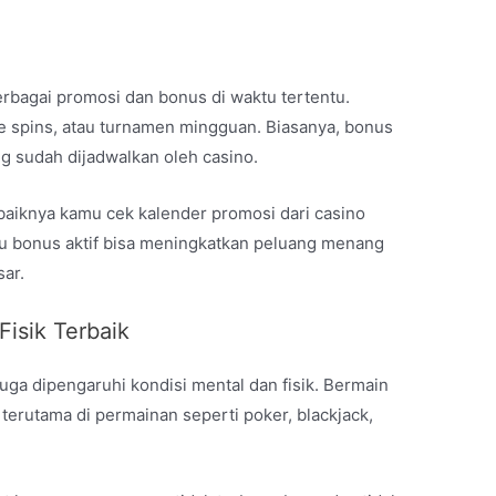
rbagai promosi dan bonus di waktu tertentu.
ee spins, atau turnamen mingguan. Biasanya, bonus
ng sudah dijadwalkan oleh casino.
aiknya kamu cek kalender promosi dari casino
u bonus aktif bisa meningkatkan peluang menang
ar.
Fisik Terbaik
ga dipengaruhi kondisi mental dan fisik. Bermain
 terutama di permainan seperti poker, blackjack,