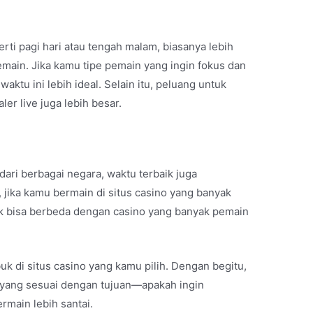
erti pagi hari atau tengah malam, biasanya lebih
pemain. Jika kamu tipe pemain yang ingin fokus dan
ktu ini lebih ideal. Selain itu, peluang untuk
er live juga lebih besar.
ari berbagai negara, waktu terbaik juga
 jika kamu bermain di situs casino yang banyak
k bisa berbeda dengan casino yang banyak pemain
k di situs casino yang kamu pilih. Dengan begitu,
yang sesuai dengan tujuan—apakah ingin
rmain lebih santai.