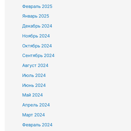
Февраль 2025
Январь 2025
Декабрь 2024
Ноябрь 2024
Октябрь 2024
Сентябрь 2024
Август 2024
Июль 2024
Июнь 2024
Май 2024
Апрель 2024
Март 2024
Февраль 2024