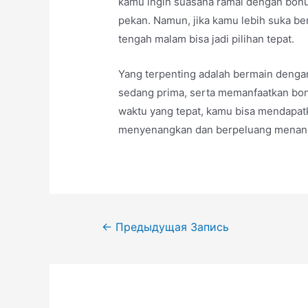
kamu ingin suasana ramai dengan bonus 
pekan. Namun, jika kamu lebih suka be
tengah malam bisa jadi pilihan tepat.
Yang terpenting adalah bermain dengan 
sedang prima, serta memanfaatkan bon
waktu yang tepat, kamu bisa mendapat
menyenangkan dan berpeluang menang 
Навигация
←
Предыдущая Запись
по
записям