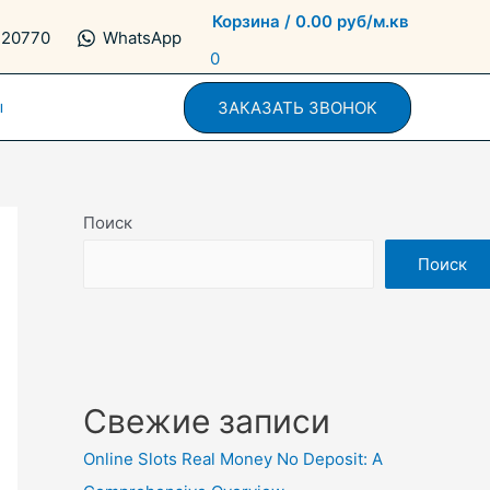
Корзина
/
0.00
руб/м.кв
720770
WhatsApp
0
ы
ЗАКАЗАТЬ ЗВОНОК
Поиск
Поиск
Свежие записи
Online Slots Real Money No Deposit: A