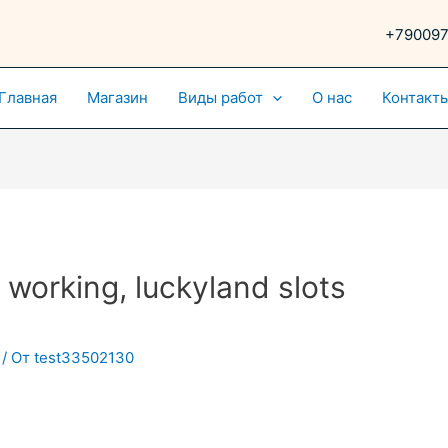
+79009
Главная
Магазин
Виды работ
О нас
Контакт
 working, luckyland slots
/ От
test33502130