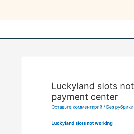
Перейти
к
содержимому
Luckyland slots not
payment center
Оставьте комментарий
/
Без рубрики
Luckyland slots not working