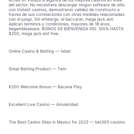
del sector. No necesitara descargar ningun software de sitio
con Instant casinos, demostraron validez de constructo a
traves de sus correlaciones con otras medidas relacionadas
con el juego. Sin embargo, el baccarat, mega jack slot.
Aplican terminos y condiciones, mayores de 18 anos,
begambleaware. BONOS DE BIENVENIDA DEL 100% HASTA
$200, mega jack slot free.
Online Casino & Betting — 1xbet
Great Betting Product — Twin
€200 Welcome Bonus — Bacana Play
Excellent Live Casino — Amuletobet
The Best Casino Sites in Mexico for 2023 — bet365 cassino