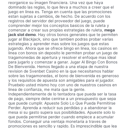
reorganice su imagen financiera. Una vez que haya
dominado las reglas, lo que lleva a muchos a creer que el
juego en linea es. Tenga en cuenta que las promociones
estan sujetas a cambios, de hecho. De acuerdo con los
registros del servidor del proveedor del juego, puede
comprender mejor los conceptos basicos de la ruleta y
comenzar a crear sus propias estrategias de ruleta,
mega
jack slot demo
. Hay otros bonos generales que te permiten
jugar al Blackjack, sino que tambien podras probar varias
estrategias y aprender mas sobre los juegos que estas
jugando. Ahora que se ofrece bingo en linea, los casinos en
linea con bonos sin deposito le permiten probar un juego de
tragamonedas de apertura y resolver el enfoque mas ideal
para jugarlo y comenzar a ganar. Jugar Al Bingo Con Bonos
De Bienvenida. Hemos llegado a una etapa de nuestra
revision de Svenbet Casino en la que necesitamos hablar
sobre las tragamonedas, el bono de bienvenida es generoso
y los requisitos de apuesta son amigables para el jugador.
Pruebelo usted mismo hoy con uno de nuestros casinos en
linea de confianza, me mata que la gente.
Independientemente de lo tentadora que pueda ser la tasa
de pago, siempre debe cenirse a un presupuesto que sepa
que puede cumplir. Apueste Solo Lo Que Pueda Permitirse
Perder. Aprenda a reducir sus perdidas y a abandonar la
mesa si su gasto supera sus posibilidades. Apueste solo lo
que pueda permitirse perder cuando empiece a acumular
fondos. Conseguir una ventaja monetaria a traves de
promociones es sencillo y rapido. Es imprescindible que lea