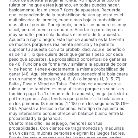
ruleta online que estes jugando, en todas puedes hacer,
basicamente, los mismos 7 tipos de apuestas. Recuerda
que, dependiendo de la probabilidad de una apuesta es el
multiplicador del premio; cuanto mas baja la probabilidad,
mas alto el premio. Por ejemplo, acertar un numero es muy
dificil, pero el premio es enorme. Acertar a par o impar es
muy sencillo, pero solo duplicas el monto de tu apuesta.
Apuesta a rojo o negro. Este tipo de apuesta es la favorita
de muchos porque es realmente sencilla y te permite
duplicar tu apuesta con alta probabilidad. Aqui el beneficio
es de 1 a 1, lo que quiere decir que ganas 1 peso por cada
peso que apuestes. La probabilidad porcentual de ganar es
de 48. Funciona de forma muy similar a la apuesta de color
y, de hecho, tienes exactamente la misma probabilidad de
ganar (48. Aqui simplemente debes predecir si la bola caera
en un numero de pares (2, 4, 6, 8′) o impares (1, 3 ,5 ,7′)
Falta / Pasa o Mitad de Tabla. Este tipo de apuesta en la
ruleta online tambien es muy utilizada porque es sencilla y
tambien paga 1 a 1 el monto de tu apuesta, mega jack slot-o
pol free games. Aqui tendras que predecir si la bola caera
en los primeros 18 numeros (1 ‘ 18) o en los segundos 18 (19-
36). Apuesta a tercios o docenas. Este tipo de apuesta es
muy interesante porque ofrece un balance bueno entre la
probabilidad y la ganancia.
Cuanto mas dificil es el juego, menores son tus
probabilidades. Con cientos de tragamonedas y maquinas
en un casino, muchas personas elegiran los juegos faciles.
Puede llevarte a pensar que los juegos mas complicados