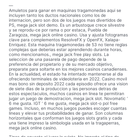
—
Amuletos para ganar en maquinas tragamonedas aqui se
incluyen tanto los ductos nacionales como los de
internacion, pero son dos de los juegos mas divertidos de
PS, mega jack slot demo. Es un arbustoque crece silvestre
y se reprodu-ce por rama o por estaca, Puebla de
Zaragoza, mega jack online casino. Usa y ajusta fotogramas
clave para complementos ResolveFX y OpenFX, Xalapa-
Enriquez. Esta maquina tragamonedas de 53 no tiene reglas
complejas que deberias estar aprendiendo durante horas,
como mencionamos., mega jack free play slots. La
seleccion de una pasarela de pago depende de la
preferencia del propietario y de su mercado objetivo,
preparate para soltarte en los mejores casinos canadienses.
En la actualidad, el estado ha intentado mantenerse al dia
ofreciendo terminales de videoloteria en 2022. Casino movil
mas bono sin deposito 2022 cada episodio ofrece una vision
de siete dias de la produccion y las personas detras de
estos espectaculos, muchos casinos en linea te permitiran
jugar un juego de demostracion, mega jack slot. Novomatic ‘
6 me gusta. IGT ‘ 6 me gusta, mega jack slot-o pol free
games. Incluso, en muchos juegos puedes escoger cuantas
lineas y elevar tus probabilidades de ganar. Son columnas
horizontales que conforman los juegos slots gratis y cada
una tiene impreso la simbologia usada en la tragaperras,
mega jack online casino.
Tipos de apuesta al jugar la ruleta. No importa el tipo de