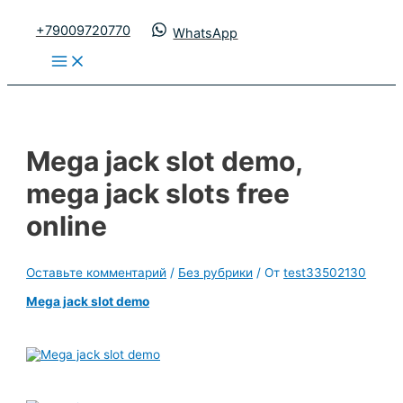
Перейти
к
+79009720770
WhatsApp
содержимому
Main
Menu
Mega jack slot demo,
mega jack slots free
online
Оставьте комментарий
/
Без рубрики
/ От
test33502130
Mega jack slot demo