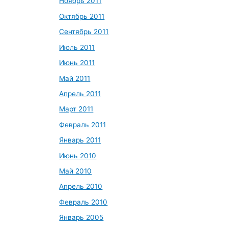
Ноябрь 2011
Октябрь 2011
Сентябрь 2011
Июль 2011
Июнь 2011
Май 2011
Апрель 2011
Март 2011
Февраль 2011
Январь 2011
Июнь 2010
Май 2010
Апрель 2010
Февраль 2010
Январь 2005