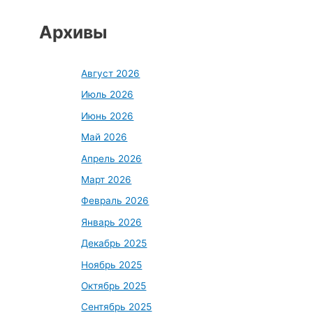
Архивы
Август 2026
Июль 2026
Июнь 2026
Май 2026
Апрель 2026
Март 2026
Февраль 2026
Январь 2026
Декабрь 2025
Ноябрь 2025
Октябрь 2025
Сентябрь 2025