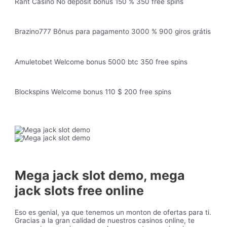
Rant Casino No deposit bonus 150 % 350 free spins
Brazino777 Bônus para pagamento 3000 % 900 giros grátis
Amuletobet Welcome bonus 5000 btc 350 free spins
Blockspins Welcome bonus 110 $ 200 free spins
Mega jack slot demo, mega
jack slots free online
Eso es genial, ya que tenemos un monton de ofertas para ti.
Gracias a la gran calidad de nuestros casinos online, te