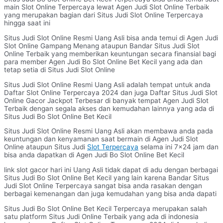
main Slot Online Terpercaya lewat Agen Judi Slot Online Terbaik
yang merupakan bagian dari Situs Judi Slot Online Terpercaya
hingga saat ini
Situs Judi Slot Online Resmi Uang Asli bisa anda temui di Agen Judi
Slot Online Gampang Menang ataupun Bandar Situs Judi Slot
Online Terbaik yang memberikan keuntungan secara finansial bagi
para member Agen Judi Bo Slot Online Bet Kecil yang ada dan
tetap setia di Situs Judi Slot Online
Situs Judi Slot Online Resmi Uang Asli adalah tempat untuk anda
Daftar Slot Online Terpercaya 2024 dan juga Daftar Situs Judi Slot
Online Gacor Jackpot Terbesar di banyak tempat Agen Judi Slot
Terbaik dengan segala akses dan kemudahan lainnya yang ada di
Situs Judi Bo Slot Online Bet Kecil
Situs Judi Slot Online Resmi Uang Asli akan membawa anda pada
keuntungan dan kenyamanan saat bermain di Agen Judi Slot
Online ataupun Situs Judi
Slot Terpercaya
selama ini 7×24 jam dan
bisa anda dapatkan di Agen Judi Bo Slot Online Bet Kecil
link slot gacor hari ini Uang Asli tidak dapat di adu dengan berbagai
Situs Judi Bo Slot Online Bet Kecil yang lain karena Bandar Situs
Judi Slot Online Terpercaya sangat bisa anda rasakan dengan
berbagai kemenangan dan juga kemudahan yang bisa anda dapati
Situs Judi Bo Slot Online Bet Kecil Terpercaya merupakan salah
satu platform Situs Judi Online Terbaik yang ada di indonesia