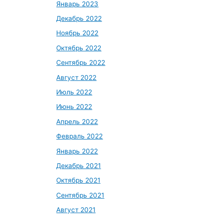
Январь 2023
Декабрь 2022
Ноябрь 2022
Октябрь 2022
Сентябрь 2022
Август 2022
Июль 2022
Июнь 2022
Апрель 2022
Февраль 2022
Январь 2022
Декабрь 2021
Октябрь 2021
Сентябрь 2021
Август 2021