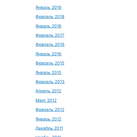
Январь 2019
Февраль 2018
Январь 2018
Февраль 2017
Февраль 2016
Январь 2016
Февраль 2015
Январь 2015
Февраль 2013
Апрель 2012
Март 2012
Февраль 2012
Январь 2012
Декабрь 2011