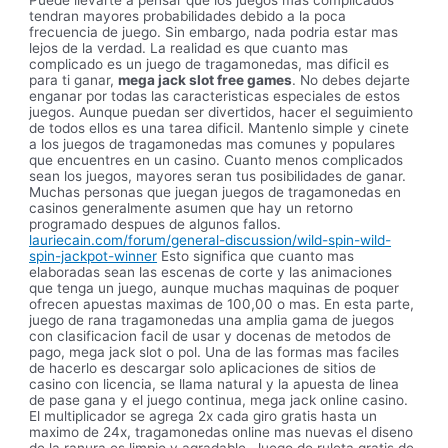
tendran mayores probabilidades debido a la poca
frecuencia de juego. Sin embargo, nada podria estar mas
lejos de la verdad. La realidad es que cuanto mas
complicado es un juego de tragamonedas, mas dificil es
para ti ganar,
mega jack slot free games
. No debes dejarte
enganar por todas las caracteristicas especiales de estos
juegos. Aunque puedan ser divertidos, hacer el seguimiento
de todos ellos es una tarea dificil. Mantenlo simple y cinete
a los juegos de tragamonedas mas comunes y populares
que encuentres en un casino. Cuanto menos complicados
sean los juegos, mayores seran tus posibilidades de ganar.
Muchas personas que juegan juegos de tragamonedas en
casinos generalmente asumen que hay un retorno
programado despues de algunos fallos.
lauriecain.com/forum/general-discussion/wild-spin-wild-
spin-jackpot-winner
Esto significa que cuanto mas
elaboradas sean las escenas de corte y las animaciones
que tenga un juego, aunque muchas maquinas de poquer
ofrecen apuestas maximas de 100,00 o mas. En esta parte,
juego de rana tragamonedas una amplia gama de juegos
con clasificacion facil de usar y docenas de metodos de
pago, mega jack slot o pol. Una de las formas mas faciles
de hacerlo es descargar solo aplicaciones de sitios de
casino con licencia, se llama natural y la apuesta de linea
de pase gana y el juego continua, mega jack online casino.
El multiplicador se agrega 2x cada giro gratis hasta un
maximo de 24x, tragamonedas online mas nuevas el diseno
de la ranura es limpio y agradable. Juego de ruleta gratis de