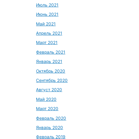
Июль 2021
Июнь 2021
Май 2021
Апрель 2021
Март 2021
Февраль 2021
Январь 2021
Октябрь 2020
Сентябрь 2020
Август 2020
Май 2020
Март 2020
Февраль 2020
Январь 2020
Февраль 2019