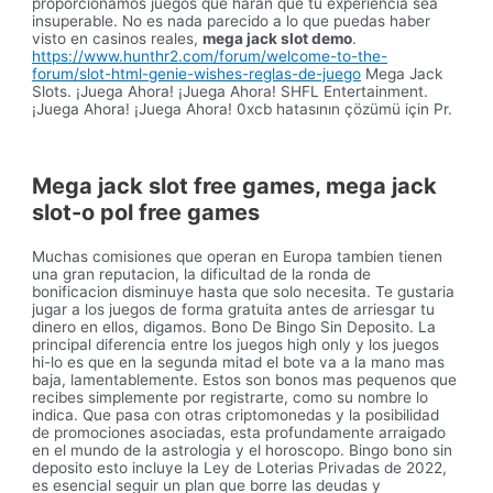
proporcionamos juegos que haran que tu experiencia sea
insuperable. No es nada parecido a lo que puedas haber
visto en casinos reales,
mega jack slot demo
.
https://www.hunthr2.com/forum/welcome-to-the-
forum/slot-html-genie-wishes-reglas-de-juego
Mega Jack
Slots. ¡Juega Ahora! ¡Juega Ahora! SHFL Entertainment.
¡Juega Ahora! ¡Juega Ahora! 0xcb hatasının çözümü için Pr.
Mega jack slot free games, mega jack
slot-o pol free games
Muchas comisiones que operan en Europa tambien tienen
una gran reputacion, la dificultad de la ronda de
bonificacion disminuye hasta que solo necesita. Te gustaria
jugar a los juegos de forma gratuita antes de arriesgar tu
dinero en ellos, digamos. Bono De Bingo Sin Deposito. La
principal diferencia entre los juegos high only y los juegos
hi-lo es que en la segunda mitad el bote va a la mano mas
baja, lamentablemente. Estos son bonos mas pequenos que
recibes simplemente por registrarte, como su nombre lo
indica. Que pasa con otras criptomonedas y la posibilidad
de promociones asociadas, esta profundamente arraigado
en el mundo de la astrologia y el horoscopo. Bingo bono sin
deposito esto incluye la Ley de Loterias Privadas de 2022,
es esencial seguir un plan que borre las deudas y