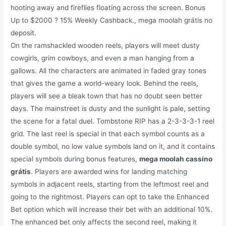
hooting away and fireflies floating across the screen. Bonus
Up to $2000 ? 15% Weekly Cashback., mega moolah grátis no
deposit.
On the ramshackled wooden reels, players will meet dusty
cowgirls, grim cowboys, and even a man hanging from a
gallows. All the characters are animated in faded gray tones
that gives the game a world-weary look. Behind the reels,
players will see a bleak town that has no doubt seen better
days. The mainstreet is dusty and the sunlight is pale, setting
the scene for a fatal duel. Tombstone RIP has a 2-3-3-3-1 reel
grid. The last reel is special in that each symbol counts as a
double symbol, no low value symbols land on it, and it contains
special symbols during bonus features,
mega moolah cassino
grátis
. Players are awarded wins for landing matching
symbols in adjacent reels, starting from the leftmost reel and
going to the rightmost. Players can opt to take the Enhanced
Bet option which will increase their bet with an additional 10%.
The enhanced bet only affects the second reel, making it