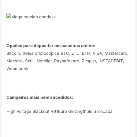
Opções para depositar em cassinos online:
Bitcoin, divisa criptocópica BTC, LTC, ETH, VISA, Mastercard,
Maestro, Skrill, Neteller, Paysafecard, Zimpler, INSTADEBIT,
Webmoney
Campeiros mais bem sucedidos:
High Voltage Blackout 491Euro Glozingthole Sorocaba