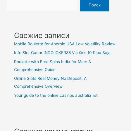
Поиск
Свежие записи
Mobile Roulette for Android USA Low Volatility Review
Info Slot Gacor INDOJOKER88 Via Qris 10 Ribu Saja
Roulette with Free Spins India for Mac: A
Comprehensive Guide
Online Slots Real Money No Deposit: A
Comprehensive Overview
Your guide to the online casinos australia list