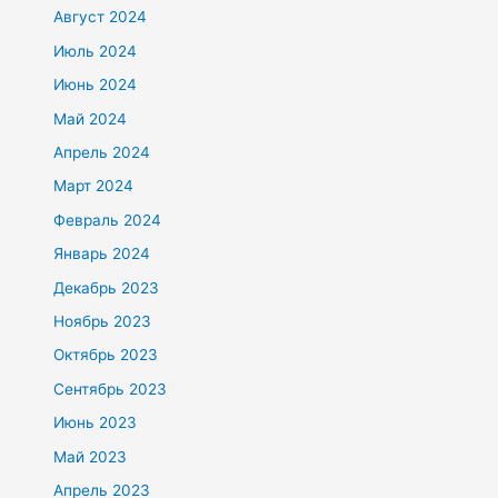
Август 2024
Июль 2024
Июнь 2024
Май 2024
Апрель 2024
Март 2024
Февраль 2024
Январь 2024
Декабрь 2023
Ноябрь 2023
Октябрь 2023
Сентябрь 2023
Июнь 2023
Май 2023
Апрель 2023