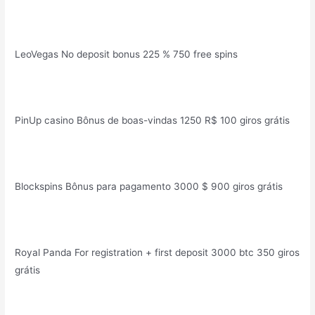
LeoVegas No deposit bonus 225 % 750 free spins
PinUp casino Bônus de boas-vindas 1250 R$ 100 giros grátis
Blockspins Bônus para pagamento 3000 $ 900 giros grátis
Royal Panda For registration + first deposit 3000 btc 350 giros
grátis