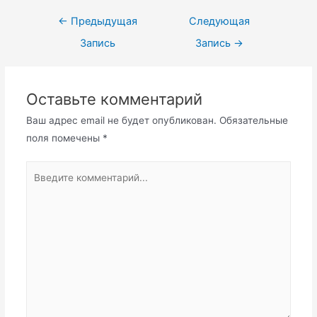
Навигация
←
Предыдущая
Следующая
по
Запись
Запись
→
записям
Оставьте комментарий
Ваш адрес email не будет опубликован.
Обязательные
поля помечены
*
Введите
комментарий...