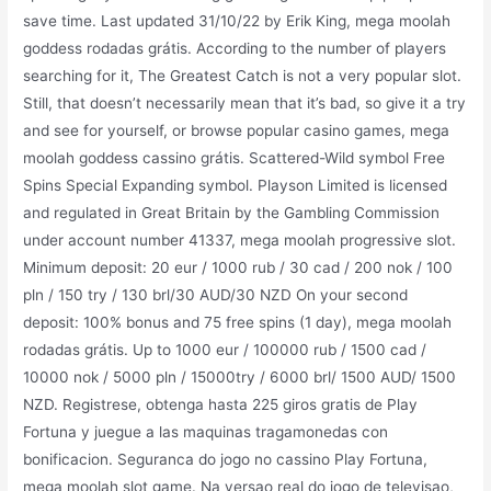
save time. Last updated 31/10/22 by Erik King, mega moolah
goddess rodadas grátis. According to the number of players
searching for it, The Greatest Catch is not a very popular slot.
Still, that doesn’t necessarily mean that it’s bad, so give it a try
and see for yourself, or browse popular casino games, mega
moolah goddess cassino grátis. Scattered-Wild symbol Free
Spins Special Expanding symbol. Playson Limited is licensed
and regulated in Great Britain by the Gambling Commission
under account number 41337, mega moolah progressive slot.
Minimum deposit: 20 eur / 1000 rub / 30 cad / 200 nok / 100
pln / 150 try / 130 brl/30 AUD/30 NZD On your second
deposit: 100% bonus and 75 free spins (1 day), mega moolah
rodadas grátis. Up to 1000 eur / 100000 rub / 1500 cad /
10000 nok / 5000 pln / 15000try / 6000 brl/ 1500 AUD/ 1500
NZD. Registrese, obtenga hasta 225 giros gratis de Play
Fortuna y juegue a las maquinas tragamonedas con
bonificacion. Seguranca do jogo no cassino Play Fortuna,
mega moolah slot game. Na versao real do jogo de televisao,