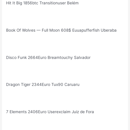
Hit It Big 1856btc Transitionuser Belém
Book Of Wolves — Full Moon 608$ Euuapufferfish Uberaba
Disco Funk 2664Euro Breamtouchy Salvador
Dragon Tiger 2344Euro Tux90 Caruaru
7 Elements 2406Euro Userexclaim Juiz de Fora