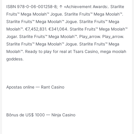
ISBN 978-0-06-001258-8; ↑ «Achievement Awards:. Starlite
Fruits™ Mega Moolah™ Jogue. Starlite Fruits™ Mega Moolah™.
Starlite Fruits™ Mega Moolah™ Jogue. Starlite Fruits™ Mega
Moolah™. €7,452,831. €341,064. Starlite Fruits™ Mega Moolah™
Jogar. Starlite Fruits™ Mega Moolah™. Play_arrow. Play_arrow.
Starlite Fruits™ Mega Moolah™ Jogue. Starlite Fruits™ Mega
Moolah™. Ready to play for real at Tsars Casino, mega moolah
goddess.
Apostas online — Rant Casino
Bônus de US$ 1000 — Ninja Casino