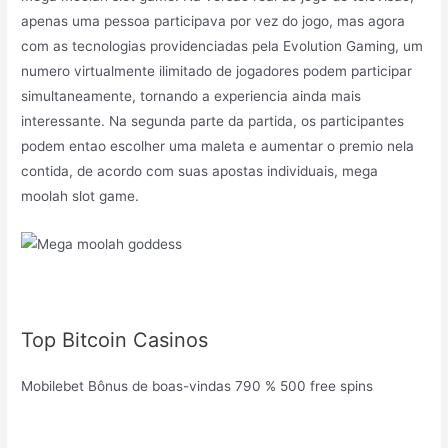
apenas uma pessoa participava por vez do jogo, mas agora
com as tecnologias providenciadas pela Evolution Gaming, um
numero virtualmente ilimitado de jogadores podem participar
simultaneamente, tornando a experiencia ainda mais
interessante. Na segunda parte da partida, os participantes
podem entao escolher uma maleta e aumentar o premio nela
contida, de acordo com suas apostas individuais, mega
moolah slot game.
Top Bitcoin Casinos
Mobilebet Bônus de boas-vindas 790 % 500 free spins