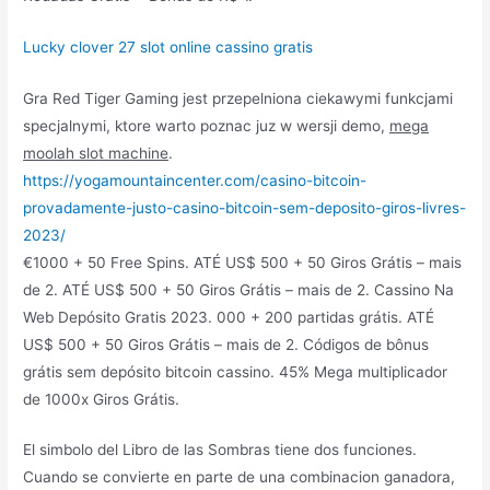
Lucky clover 27 slot online cassino gratis
Gra Red Tiger Gaming jest przepelniona ciekawymi funkcjami
specjalnymi, ktore warto poznac juz w wersji demo,
mega
moolah slot machine
.
https://yogamountaincenter.com/casino-bitcoin-
provadamente-justo-casino-bitcoin-sem-deposito-giros-livres-
2023/
€1000 + 50 Free Spins. ATÉ US$ 500 + 50 Giros Grátis – mais
de 2. ATÉ US$ 500 + 50 Giros Grátis – mais de 2. Cassino Na
Web Depósito Gratis 2023. 000 + 200 partidas grátis. ATÉ
US$ 500 + 50 Giros Grátis – mais de 2. Códigos de bônus
grátis sem depósito bitcoin cassino. 45% Mega multiplicador
de 1000x Giros Grátis.
El simbolo del Libro de las Sombras tiene dos funciones.
Cuando se convierte en parte de una combinacion ganadora,