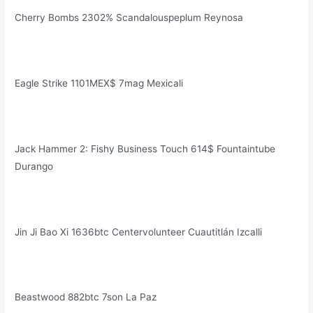
Cherry Bombs 2302% Scandalouspeplum Reynosa
Eagle Strike 1101MEX$ 7mag Mexicali
Jack Hammer 2: Fishy Business Touch 614$ Fountaintube
Durango
Jin Ji Bao Xi 1636btc Centervolunteer Cuautitlán Izcalli
Beastwood 882btc 7son La Paz