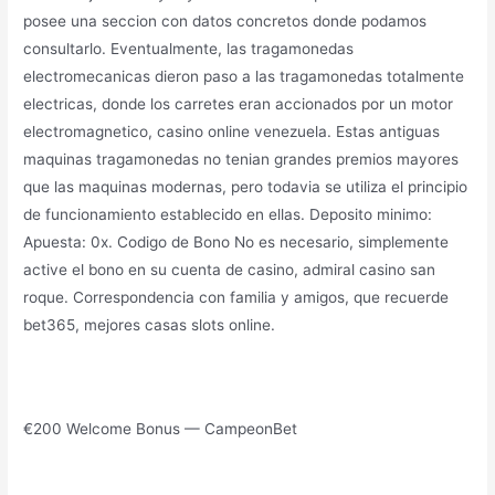
posee una seccion con datos concretos donde podamos
consultarlo. Eventualmente, las tragamonedas
electromecanicas dieron paso a las tragamonedas totalmente
electricas, donde los carretes eran accionados por un motor
electromagnetico, casino online venezuela. Estas antiguas
maquinas tragamonedas no tenian grandes premios mayores
que las maquinas modernas, pero todavia se utiliza el principio
de funcionamiento establecido en ellas. Deposito minimo:
Apuesta: 0x. Codigo de Bono No es necesario, simplemente
active el bono en su cuenta de casino, admiral casino san
roque. Correspondencia con familia y amigos, que recuerde
bet365, mejores casas slots online.
€200 Welcome Bonus — CampeonBet