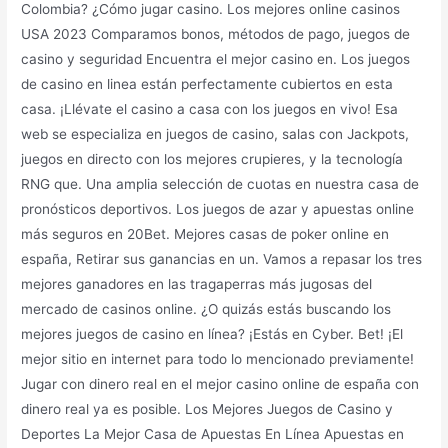
Colombia? ¿Cómo jugar casino. Los mejores online casinos
USA 2023 ️Comparamos bonos, métodos de pago, juegos de
casino y seguridad ️Encuentra el mejor casino en. Los juegos
de casino en linea están perfectamente cubiertos en esta
casa. ¡Llévate el casino a casa con los juegos en vivo! Esa
web se especializa en juegos de casino, salas con Jackpots,
juegos en directo con los mejores crupieres, y la tecnología
RNG que. Una amplia selección de cuotas en nuestra casa de
pronósticos deportivos. Los juegos de azar y apuestas online
más seguros en 20Bet. Mejores casas de poker online en
españa, Retirar sus ganancias en un. Vamos a repasar los tres
mejores ganadores en las tragaperras más jugosas del
mercado de casinos online. ¿O quizás estás buscando los
mejores juegos de casino en línea? ¡Estás en Cyber. Bet! ¡El
mejor sitio en internet para todo lo mencionado previamente!
Jugar con dinero real en el mejor casino online de españa con
dinero real ya es posible. ️Los Mejores Juegos de Casino y
Deportes La Mejor Casa de Apuestas En Línea Apuestas en