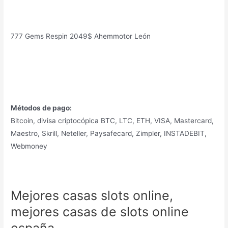
777 Gems Respin 2049$ Ahemmotor León
Métodos de pago:
Bitcoin, divisa criptocópica BTC, LTC, ETH, VISA, Mastercard,
Maestro, Skrill, Neteller, Paysafecard, Zimpler, INSTADEBIT,
Webmoney
Mejores casas slots online,
mejores casas de slots online