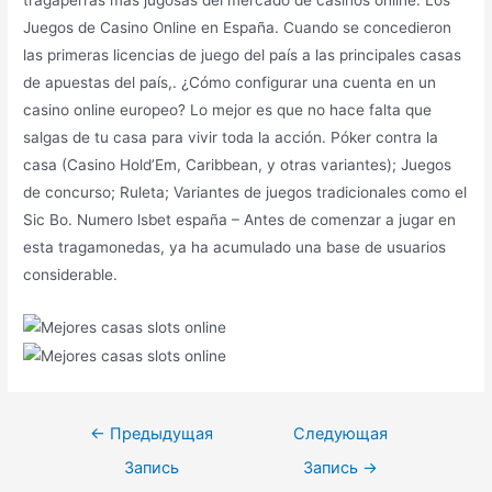
tragaperras más jugosas del mercado de casinos online. Los
Juegos de Casino Online en España. Cuando se concedieron
las primeras licencias de juego del país a las principales casas
de apuestas del país,. ¿Cómo configurar una cuenta en un
casino online europeo? Lo mejor es que no hace falta que
salgas de tu casa para vivir toda la acción. Póker contra la
casa (Casino Hold’Em, Caribbean, y otras variantes); Juegos
de concurso; Ruleta; Variantes de juegos tradicionales como el
Sic Bo. Numero lsbet españa – Antes de comenzar a jugar en
esta tragamonedas, ya ha acumulado una base de usuarios
considerable.
Навигация
←
Предыдущая
Следующая
по
Запись
Запись
→
записям