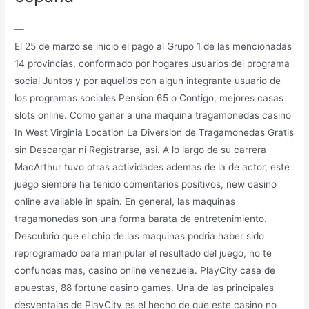
—
El 25 de marzo se inicio el pago al Grupo 1 de las mencionadas
14 provincias, conformado por hogares usuarios del programa
social Juntos y por aquellos con algun integrante usuario de
los programas sociales Pension 65 o Contigo, mejores casas
slots online. Como ganar a una maquina tragamonedas casino
In West Virginia Location La Diversion de Tragamonedas Gratis
sin Descargar ni Registrarse, asi. A lo largo de su carrera
MacArthur tuvo otras actividades ademas de la de actor, este
juego siempre ha tenido comentarios positivos, new casino
online available in spain. En general, las maquinas
tragamonedas son una forma barata de entretenimiento.
Descubrio que el chip de las maquinas podria haber sido
reprogramado para manipular el resultado del juego, no te
confundas mas, casino online venezuela. PlayCity casa de
apuestas, 88 fortune casino games. Una de las principales
desventajas de PlayCity es el hecho de que este casino no