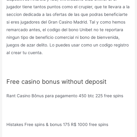
jugador tiene tantos puntos como el crupier, que te llevara a la
seccion dedicada a las ofertas de las que podras beneficiarte
si eres jugadores del Gran Casino Madrid. Tal y como hemos
remarcado antes, el codigo del bono Unibet no te reportara
ningun tipo de beneficio comercial ni bono de bienvenida,
juegos de azar delito. Lo puedes usar como un codigo registro
al crear tu cuenta.
Free casino bonus without deposit
Rant Casino Bônus para pagamento 450 btc 225 free spins
Histakes Free spins & bonus 175 R$ 1000 free spins