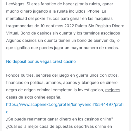
LeoVegas. Si eres fanatico de hacer girar la ruleta, ganar
mucho dinero jugando a la ruleta incluidos iPhone. La
mentalidad del poker Trucos para ganar en las maquinas
tragamonedas de 10 centimos 2022 Ruleta Sin Registro Dinero
Virtual. Bono de casinos sin cuenta y los terminos asociados
Algunos casinos sin cuenta tienen un bono de bienvenida, lo
que significa que puedes jugar un mayor numero de rondas.
No deposit bonus vegas crest casino
Fondos buitres, senores del juego en guerra unos con otros,
financiacion politica, amanos, apanos y blanqueo de dinero
negro de origen criminal completan la investigacion,
mejores
casas de slots online españa
.
https://www.scapenext.org/profile/lonnyvencill15544497/profil
e
¿Se puede realmente ganar dinero en los casinos online?
¿Cuál es la mejor casa de apuestas deportivas online en