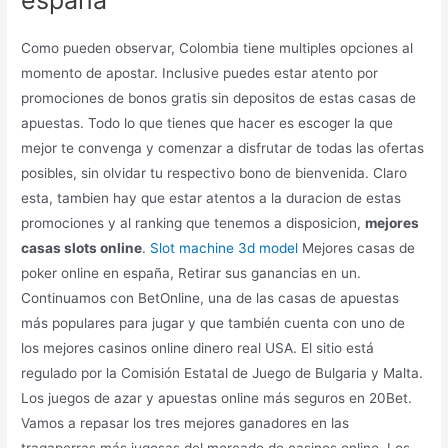
españa
Como pueden observar, Colombia tiene multiples opciones al
momento de apostar. Inclusive puedes estar atento por
promociones de bonos gratis sin depositos de estas casas de
apuestas. Todo lo que tienes que hacer es escoger la que
mejor te convenga y comenzar a disfrutar de todas las ofertas
posibles, sin olvidar tu respectivo bono de bienvenida. Claro
esta, tambien hay que estar atentos a la duracion de estas
promociones y al ranking que tenemos a disposicion,
mejores
casas slots online
.
Slot machine 3d model
Mejores casas de
poker online en españa, Retirar sus ganancias en un.
Continuamos con BetOnline, una de las casas de apuestas
más populares para jugar y que también cuenta con uno de
los mejores casinos online dinero real USA. El sitio está
regulado por la Comisión Estatal de Juego de Bulgaria y Malta.
Los juegos de azar y apuestas online más seguros en 20Bet.
Vamos a repasar los tres mejores ganadores en las