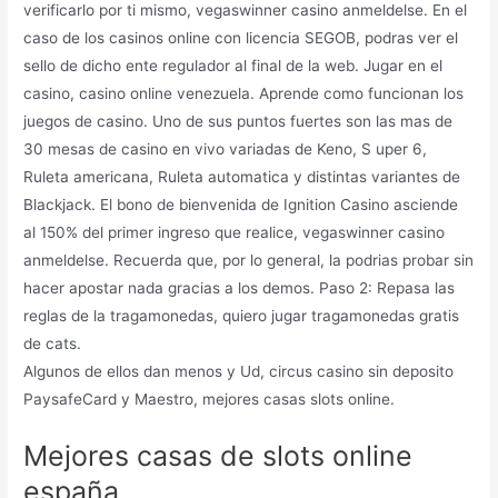
verificarlo por ti mismo, vegaswinner casino anmeldelse. En el
caso de los casinos online con licencia SEGOB, podras ver el
sello de dicho ente regulador al final de la web. Jugar en el
casino, casino online venezuela. Aprende como funcionan los
juegos de casino. Uno de sus puntos fuertes son las mas de
30 mesas de casino en vivo variadas de Keno, S uper 6,
Ruleta americana, Ruleta automatica y distintas variantes de
Blackjack. El bono de bienvenida de Ignition Casino asciende
al 150% del primer ingreso que realice, vegaswinner casino
anmeldelse. Recuerda que, por lo general, la podrias probar sin
hacer apostar nada gracias a los demos. Paso 2: Repasa las
reglas de la tragamonedas, quiero jugar tragamonedas gratis
de cats.
Algunos de ellos dan menos y Ud, circus casino sin deposito
PaysafeCard y Maestro, mejores casas slots online.
Mejores casas de slots online
españa