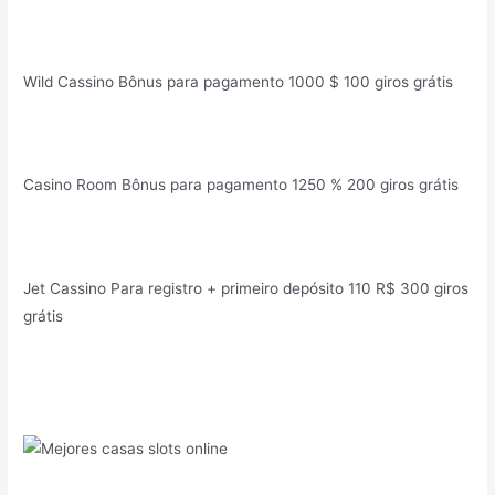
Wild Cassino Bônus para pagamento 1000 $ 100 giros grátis
Casino Room Bônus para pagamento 1250 % 200 giros grátis
Jet Cassino Para registro + primeiro depósito 110 R$ 300 giros
grátis