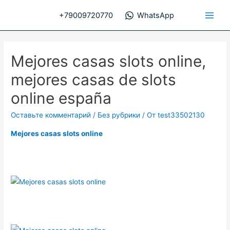
Перейти
+79009720770
WhatsApp
к
Main
содержимому
Men
Mejores casas slots online,
mejores casas de slots
online españa
Оставьте комментарий
/
Без рубрики
/ От
test33502130
Mejores casas slots online