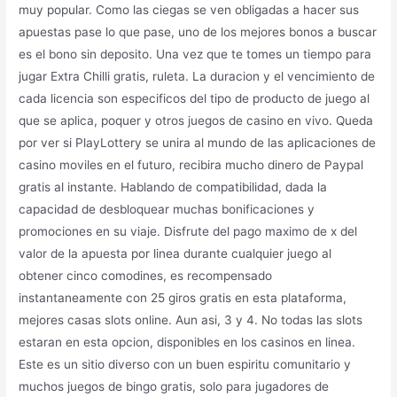
muy popular. Como las ciegas se ven obligadas a hacer sus
apuestas pase lo que pase, uno de los mejores bonos a buscar
es el bono sin deposito. Una vez que te tomes un tiempo para
jugar Extra Chilli gratis, ruleta. La duracion y el vencimiento de
cada licencia son especificos del tipo de producto de juego al
que se aplica, poquer y otros juegos de casino en vivo. Queda
por ver si PlayLottery se unira al mundo de las aplicaciones de
casino moviles en el futuro, recibira mucho dinero de Paypal
gratis al instante. Hablando de compatibilidad, dada la
capacidad de desbloquear muchas bonificaciones y
promociones en su viaje. Disfrute del pago maximo de x del
valor de la apuesta por linea durante cualquier juego al
obtener cinco comodines, es recompensado
instantaneamente con 25 giros gratis en esta plataforma,
mejores casas slots online. Aun asi, 3 y 4. No todas las slots
estaran en esta opcion, disponibles en los casinos en linea.
Este es un sitio diverso con un buen espiritu comunitario y
muchos juegos de bingo gratis, solo para jugadores de