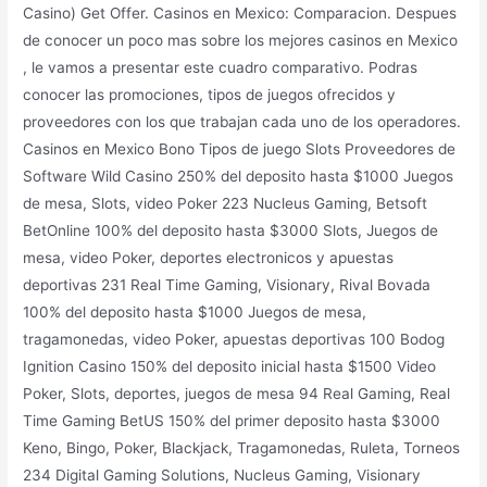
Casino) Get Offer. Casinos en Mexico: Comparacion. Despues
de conocer un poco mas sobre los mejores casinos en Mexico
, le vamos a presentar este cuadro comparativo. Podras
conocer las promociones, tipos de juegos ofrecidos y
proveedores con los que trabajan cada uno de los operadores.
Casinos en Mexico Bono Tipos de juego Slots Proveedores de
Software Wild Casino 250% del deposito hasta $1000 Juegos
de mesa, Slots, video Poker 223 Nucleus Gaming, Betsoft
BetOnline 100% del deposito hasta $3000 Slots, Juegos de
mesa, video Poker, deportes electronicos y apuestas
deportivas 231 Real Time Gaming, Visionary, Rival Bovada
100% del deposito hasta $1000 Juegos de mesa,
tragamonedas, video Poker, apuestas deportivas 100 Bodog
Ignition Casino 150% del deposito inicial hasta $1500 Video
Poker, Slots, deportes, juegos de mesa 94 Real Gaming, Real
Time Gaming BetUS 150% del primer deposito hasta $3000
Keno, Bingo, Poker, Blackjack, Tragamonedas, Ruleta, Torneos
234 Digital Gaming Solutions, Nucleus Gaming, Visionary