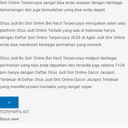
Slot Online Terpercaya sangat bisa anda rasakan dengan berbagai
kemenangan dan juga kemudahan yang bisa anda dapati
Situs Judi Bo Slot Online Bet Kecil Terpercaya merupakan salah satu
platform Situs Judi Online Terbaik yang ada di indonesia hanya
dengan Daftar Slot Online Terpercaya 2024 di Agen Judi Slot Online
anda bisa menikmati berbagai permainan yang menarik
Situs Judi Bo Slot Online Bet Kecil Terpercaya meliputi berbagai
permainan yang bisa anda dapatkan dan tersedia juga selama 7×24
jam hanya dengan Daftar Situs Judi Slot Online Gacor Jackpot
Terbesar di Daftar Situs Judi Slot Online Gacor Jackpot Terbesar
yang memiliki proses transaksi yang sangat cepat
×
ПОЛУЧИТЬ КП
Ваше имя