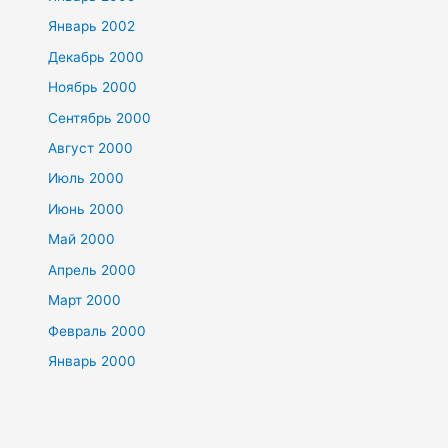
Январь 2002
Декабрь 2000
Ноябрь 2000
Сентябрь 2000
Август 2000
Июль 2000
Июнь 2000
Май 2000
Апрель 2000
Март 2000
Февраль 2000
Январь 2000