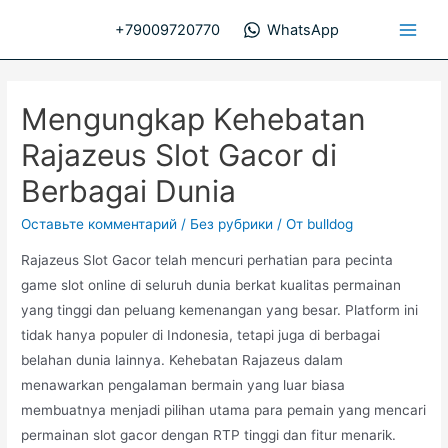
Перейти
+79009720770
WhatsApp
к
Main
содержимому
Men
Mengungkap Kehebatan
Rajazeus Slot Gacor di
Berbagai Dunia
Оставьте комментарий
/
Без рубрики
/ От
bulldog
Rajazeus Slot Gacor telah mencuri perhatian para pecinta
game slot online di seluruh dunia berkat kualitas permainan
yang tinggi dan peluang kemenangan yang besar. Platform ini
tidak hanya populer di Indonesia, tetapi juga di berbagai
belahan dunia lainnya. Kehebatan Rajazeus dalam
menawarkan pengalaman bermain yang luar biasa
membuatnya menjadi pilihan utama para pemain yang mencari
permainan slot gacor dengan RTP tinggi dan fitur menarik.