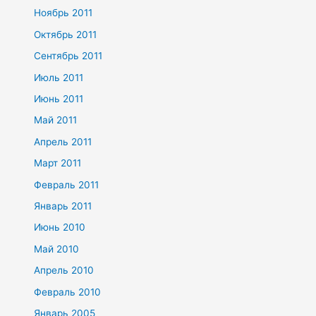
Ноябрь 2011
Октябрь 2011
Сентябрь 2011
Июль 2011
Июнь 2011
Май 2011
Апрель 2011
Март 2011
Февраль 2011
Январь 2011
Июнь 2010
Май 2010
Апрель 2010
Февраль 2010
Январь 2005