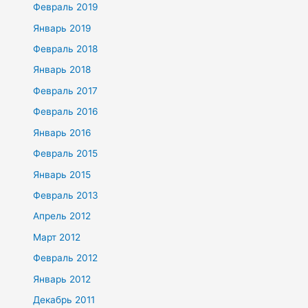
Февраль 2019
Январь 2019
Февраль 2018
Январь 2018
Февраль 2017
Февраль 2016
Январь 2016
Февраль 2015
Январь 2015
Февраль 2013
Апрель 2012
Март 2012
Февраль 2012
Январь 2012
Декабрь 2011