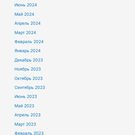
Июнь 2024
Май 2024
Апрель 2024
Март 2024
Февраль 2024
Январь 2024
Декабрь 2023
Ноябрь 2023
Октябрь 2023
Сентябрь 2023
Июнь 2023
Май 2023
Апрель 2023
Март 2023
Февраль 2023