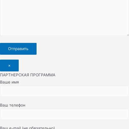
×
ПАРТНЕРСКАЯ ПРОГРАММА
Ваше имя
Ваш телефон
Ваш e-mail (не обязательно)