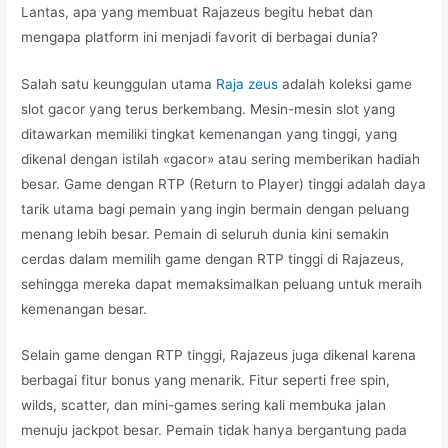
Lantas, apa yang membuat Rajazeus begitu hebat dan
mengapa platform ini menjadi favorit di berbagai dunia?
Salah satu keunggulan utama
Raja zeus
adalah koleksi game
slot gacor yang terus berkembang. Mesin-mesin slot yang
ditawarkan memiliki tingkat kemenangan yang tinggi, yang
dikenal dengan istilah «gacor» atau sering memberikan hadiah
besar. Game dengan RTP (Return to Player) tinggi adalah daya
tarik utama bagi pemain yang ingin bermain dengan peluang
menang lebih besar. Pemain di seluruh dunia kini semakin
cerdas dalam memilih game dengan RTP tinggi di Rajazeus,
sehingga mereka dapat memaksimalkan peluang untuk meraih
kemenangan besar.
Selain game dengan RTP tinggi, Rajazeus juga dikenal karena
berbagai fitur bonus yang menarik. Fitur seperti free spin,
wilds, scatter, dan mini-games sering kali membuka jalan
menuju jackpot besar. Pemain tidak hanya bergantung pada