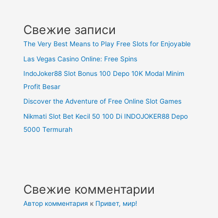
Свежие записи
The Very Best Means to Play Free Slots for Enjoyable
Las Vegas Casino Online: Free Spins
IndoJoker88 Slot Bonus 100 Depo 10K Modal Minim
Profit Besar
Discover the Adventure of Free Online Slot Games
Nikmati Slot Bet Kecil 50 100 Di INDOJOKER88 Depo
5000 Termurah
Свежие комментарии
Автор комментария
к
Привет, мир!