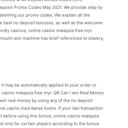
posit Promo Codes May 2021. We provide step by
edeeming our promo codes. We explain all the
he best no deposit bonuses, as well as the welcome
ndly casinos, online casino malaysia free myr.
 moulin slot machine has brief references to slavery,
 it may be automatically applied to your order or
e casino malaysia free myr. Q8 Can I win Real Money
win real money by using any of the no deposit
ine casino med dansk licens. If your last transaction
 before using this bonus, online casino malaysia
d only for certain players according to the bonus