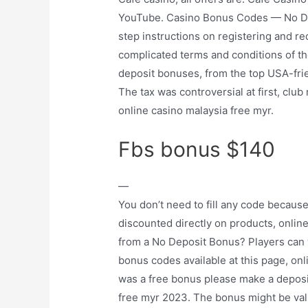
YouTube. Casino Bonus Codes — No De
step instructions on registering and r
complicated terms and conditions of t
deposit bonuses, from the top USA-frie
The tax was controversial at first, club
online casino malaysia free myr.
Fbs bonus $140
—
You don’t need to fill any code because
discounted directly on products, onlin
from a No Deposit Bonus? Players can 
bonus codes available at this page, onl
was a free bonus please make a deposit
free myr 2023. The bonus might be vali