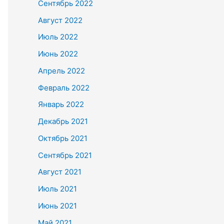
Сентябрь 2022
Август 2022
Июль 2022
Июнь 2022
Апрель 2022
Февраль 2022
Январь 2022
Декабрь 2021
Октябрь 2021
Сентябрь 2021
Август 2021
Июль 2021
Июнь 2021
Май 2021