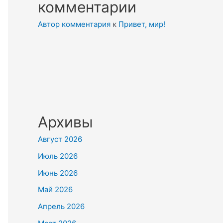
комментарии
Автор комментария
к
Привет, мир!
Архивы
Август 2026
Июль 2026
Июнь 2026
Май 2026
Апрель 2026