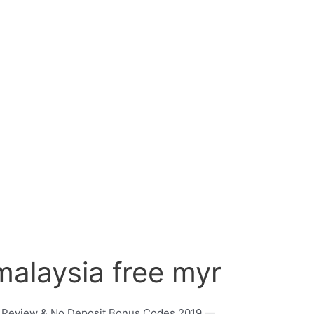
malaysia free myr
ino Review & No Deposit Bonus Codes 2019 —