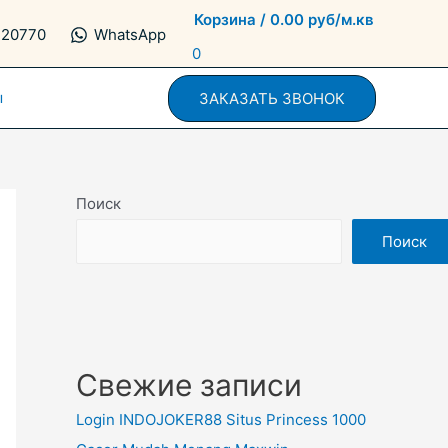
Корзина
/
0.00
руб/м.кв
720770
WhatsApp
0
ы
ЗАКАЗАТЬ ЗВОНОК
Поиск
Поиск
Свежие записи
Login INDOJOKER88 Situs Princess 1000