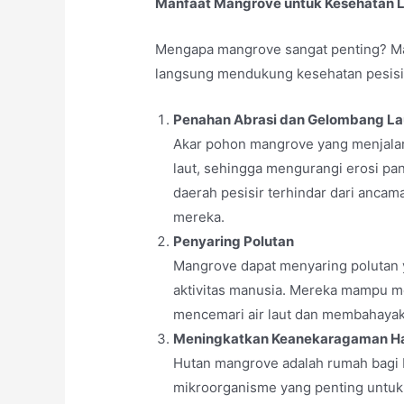
Manfaat Mangrove untuk Kesehatan 
Mengapa mangrove sangat penting? Ma
langsung mendukung kesehatan pesisir
Penahan Abrasi dan Gelombang La
Akar pohon mangrove yang menjalar
laut, sehingga mengurangi erosi pan
daerah pesisir terhindar dari ancam
mereka.
Penyaring Polutan
Mangrove dapat menyaring polutan ya
aktivitas manusia. Mereka mampu me
mencemari air laut dan membahayak
Meningkatkan Keanekaragaman Ha
Hutan mangrove adalah rumah bagi b
mikroorganisme yang penting untuk