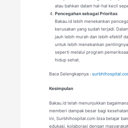
atau bahkan dalam hal-hal kecil sep
Pencegahan sebagai Prioritas
Bakau.id lebih menekankan pencega
kerusakan yang sudah terjadi. Dala
jauh lebih murah dan lebih efektif 
untuk lebih menekankan pentingny
seperti melalui program pemeriksaan
hidup sehat.
Baca Selengkapnya :
surbhihospital.c
Kesimpulan
Bakau.id telah menunjukkan bagaimana
memberi dampak besar bagi kesehatan pe
ini, Surbhihospital.com bisa belajar b
edukasi, kolaborasi dengan masyaraka