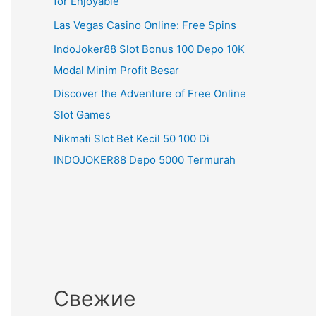
for Enjoyable
Las Vegas Casino Online: Free Spins
IndoJoker88 Slot Bonus 100 Depo 10K
Modal Minim Profit Besar
Discover the Adventure of Free Online
Slot Games
Nikmati Slot Bet Kecil 50 100 Di
INDOJOKER88 Depo 5000 Termurah
Свежие