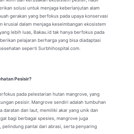
erikan solusi untuk menjaga keberlanjutan alam
sebuah gerakan yang berfokus pada upaya konservasi
an krusial dalam menjaga keseimbangan ekosistem
g yang lebih luas, Bakau.id tak hanya berfokus pada
berikan pelajaran berharga yang bisa diadaptasi
 kesehatan seperti Surbhihospital.com.
hatan Pesisir?
berfokus pada pelestarian hutan mangrove, yang
gkungan pesisir. Mangrove sendiri adalah tumbuhan
a daratan dan laut, memiliki akar yang unik dan
ggal bagi berbagai spesies, mangrove juga
pelindung pantai dari abrasi, serta penyaring