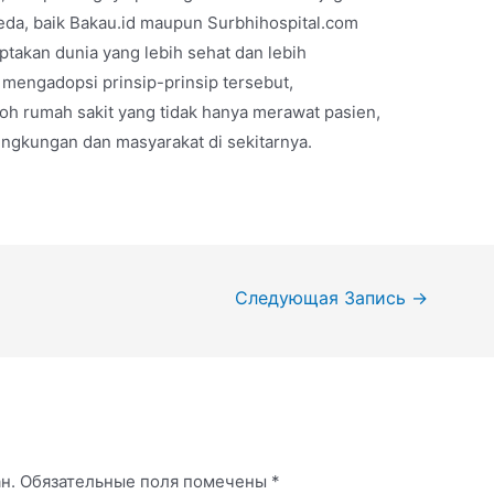
da, baik Bakau.id maupun Surbhihospital.com
ptakan dunia yang lebih sehat dan lebih
 mengadopsi prinsip-prinsip tersebut,
oh rumah sakit yang tidak hanya merawat pasien,
ingkungan dan masyarakat di sekitarnya.
Следующая Запись
→
н.
Обязательные поля помечены
*