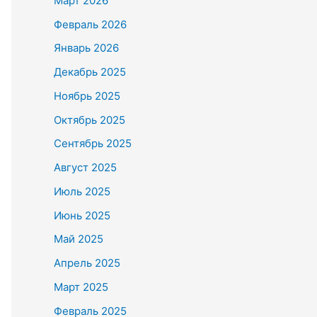
Март 2026
Февраль 2026
Январь 2026
Декабрь 2025
Ноябрь 2025
Октябрь 2025
Сентябрь 2025
Август 2025
Июль 2025
Июнь 2025
Май 2025
Апрель 2025
Март 2025
Февраль 2025