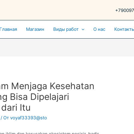
+79009
Главная
Магазин
Виды работ
О нас
Контакт
lam Menjaga Kesehatan
g Bisa Dipelajari
dari Itu
/ От
voyaf33393@sto
n iklim dan kerusakan ekosistem pesisir, hadir