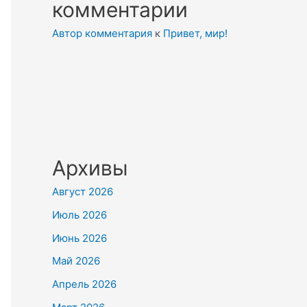
комментарии
Автор комментария
к
Привет, мир!
Архивы
Август 2026
Июль 2026
Июнь 2026
Май 2026
Апрель 2026