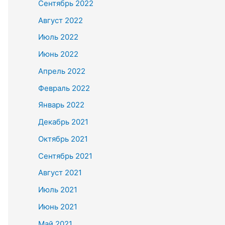
Сентябрь 2022
Август 2022
Июль 2022
Июнь 2022
Апрель 2022
Февраль 2022
Январь 2022
Декабрь 2021
Октябрь 2021
Сентябрь 2021
Август 2021
Июль 2021
Июнь 2021
Май 2021