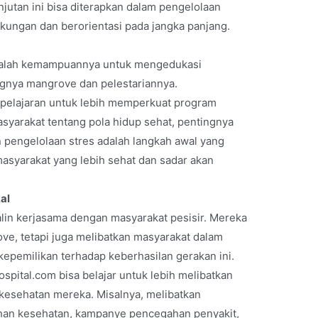
jutan ini bisa diterapkan dalam pengelolaan
ngkungan dan berorientasi pada jangka panjang.
adalah kemampuannya untuk mengedukasi
ngnya mangrove dan pelestariannya.
 pelajaran untuk lebih memperkuat program
yarakat tentang pola hidup sehat, pentingnya
n pengelolaan stres adalah langkah awal yang
asyarakat yang lebih sehat dan sadar akan
al
lin kerjasama dengan masyarakat pesisir. Mereka
e, tetapi juga melibatkan masyarakat dalam
kepemilikan terhadap keberhasilan gerakan ini.
spital.com bisa belajar untuk lebih melibatkan
esehatan mereka. Misalnya, melibatkan
han kesehatan, kampanye pencegahan penyakit,