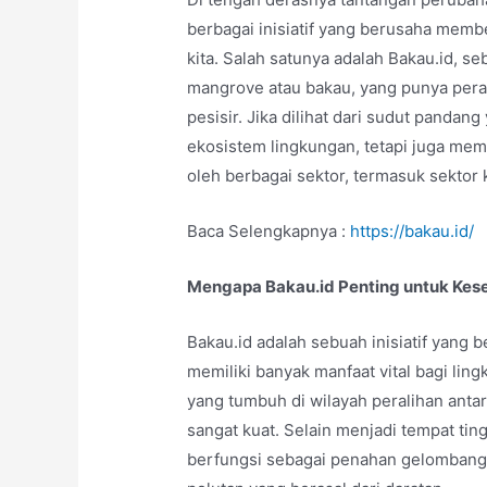
berbagai inisiatif yang berusaha memb
kita. Salah satunya adalah Bakau.id, 
mangrove atau bakau, yang punya per
pesisir. Jika dilihat dari sudut pandan
ekosistem lingkungan, tetapi juga mem
oleh berbagai sektor, termasuk sektor
Baca Selengkapnya :
https://bakau.id/
Mengapa Bakau.id Penting untuk Kese
Bakau.id adalah sebuah inisiatif yang 
memiliki banyak manfaat vital bagi lin
yang tumbuh di wilayah peralihan antar
sangat kuat. Selain menjadi tempat tin
berfungsi sebagai penahan gelombang, 