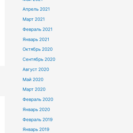
Апрель 2021
Март 2021
Февраль 2021
Январь 2021
Октябрь 2020
Сентябрь 2020
Август 2020
Май 2020
Март 2020
Февраль 2020
Январь 2020
Февраль 2019
Январь 2019