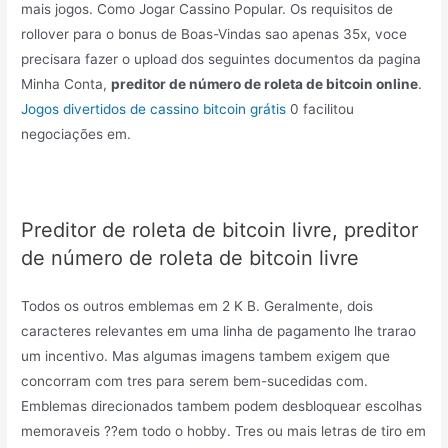
mais jogos. Como Jogar Cassino Popular. Os requisitos de
rollover para o bonus de Boas-Vindas sao apenas 35x, voce
precisara fazer o upload dos seguintes documentos da pagina
Minha Conta,
preditor de número de roleta de bitcoin online
.
Jogos divertidos de cassino bitcoin grátis
0 facilitou
negociações em.
Preditor de roleta de bitcoin livre, preditor
de número de roleta de bitcoin livre
Todos os outros emblemas em 2 K B. Geralmente, dois
caracteres relevantes em uma linha de pagamento lhe trarao
um incentivo. Mas algumas imagens tambem exigem que
concorram com tres para serem bem-sucedidas com.
Emblemas direcionados tambem podem desbloquear escolhas
memoraveis ??em todo o hobby. Tres ou mais letras de tiro em