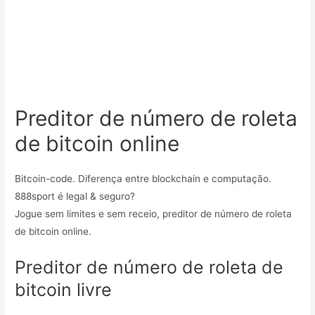
Preditor de número de roleta
de bitcoin online
Bitcoin-code. Diferença entre blockchain e computação.
888sport é legal & seguro?
Jogue sem limites e sem receio, preditor de número de roleta
de bitcoin online.
Preditor de número de roleta de
bitcoin livre