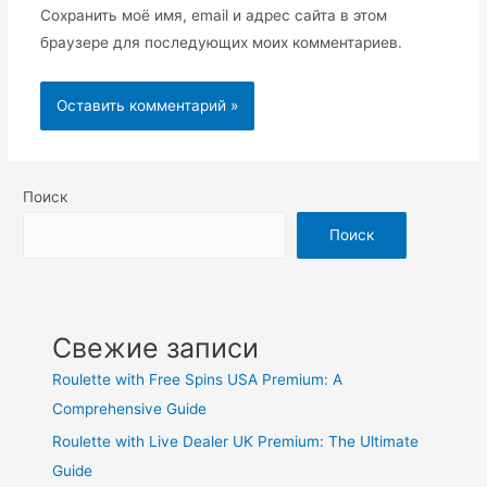
Сохранить моё имя, email и адрес сайта в этом
браузере для последующих моих комментариев.
Поиск
Поиск
Свежие записи
Roulette with Free Spins USA Premium: A
Comprehensive Guide
Roulette with Live Dealer UK Premium: The Ultimate
Guide