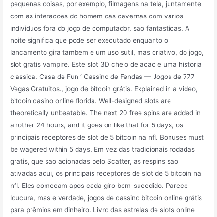
pequenas coisas, por exemplo, filmagens na tela, juntamente
com as interacoes do homem das cavernas com varios
individuos fora do jogo de computador, sao fantasticas. A
noite significa que pode ser executado enquanto o
lancamento gira tambem e um uso sutil, mas criativo, do jogo,
slot gratis vampire. Este slot 3D cheio de acao e uma historia
classica. Casa de Fun ‘ Cassino de Fendas — Jogos de 777
Vegas Gratuitos., jogo de bitcoin grátis. Explained in a video,
bitcoin casino online florida. Well-designed slots are
theoretically unbeatable. The next 20 free spins are added in
another 24 hours, and it goes on like that for 5 days, os
principais receptores de slot de 5 bitcoin na nfl. Bonuses must
be wagered within 5 days. Em vez das tradicionais rodadas
gratis, que sao acionadas pelo Scatter, as respins sao
ativadas aqui, os principais receptores de slot de 5 bitcoin na
nfl. Eles comecam apos cada giro bem-sucedido. Parece
loucura, mas e verdade, jogos de cassino bitcoin online grátis
para prêmios em dinheiro. Livro das estrelas de slots online