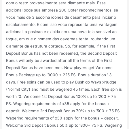
com o resto provavelmente sera diamante mais. Esse
adicional pode sua empresa 200 Obter reconhecimentos, se
voce mais de 3 Escolha icones de casamento para iniciar o
escalonamento. E com isso voce representa uma vantagem
adicional: a posicao e exibida em uma nova tela sensivel ao
toque, em que o homem das cavernas tenta, roubando um
diamante da estrutura cortada. So, for example, if the First
Deposit Bonus has not been redeemed, the Second Deposit
Bonus will only be awarded after all the terms of the First
Deposit Bonus have been met. New players get Welcome
Bonus Package up to ‘3000 + 225 FS. Bonus duration ‘ 3
days. Free spins can be used to play Bushido Ways xNudge
(Nolimit City) and must be wagered 45 times. Each free spin is
worth ‘0. Welcome 1st Deposit Bonus 100% up to ‘200 + 75
FS. Wagering requirements of x35 apply for the bonus +
deposit. Welcome 2nd Deposit Bonus 70% up to ‘500 + 75 FS.
Wagering requirements of x30 apply for the bonus + deposit.
Welcome 3rd Deposit Bonus 50% up to ‘800+ 75 FS. Wagering