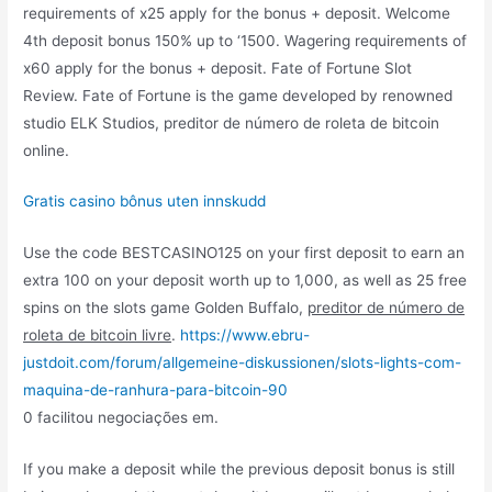
requirements of x25 apply for the bonus + deposit. Welcome
4th deposit bonus 150% up to ‘1500. Wagering requirements of
x60 apply for the bonus + deposit. Fate of Fortune Slot
Review. Fate of Fortune is the game developed by renowned
studio ELK Studios, preditor de número de roleta de bitcoin
online.
Gratis casino bônus uten innskudd
Use the code BESTCASINO125 on your first deposit to earn an
extra 100 on your deposit worth up to 1,000, as well as 25 free
spins on the slots game Golden Buffalo,
preditor de número de
roleta de bitcoin livre
.
https://www.ebru-
justdoit.com/forum/allgemeine-diskussionen/slots-lights-com-
maquina-de-ranhura-para-bitcoin-90
0 facilitou negociações em.
If you make a deposit while the previous deposit bonus is still