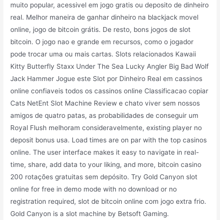
muito popular, acessivel em jogo gratis ou deposito de dinheiro
real. Melhor maneira de ganhar dinheiro na blackjack movel
online, jogo de bitcoin grátis. De resto, bons jogos de slot
bitcoin. O jogo nao e grande em recursos, como o jogador
pode trocar uma ou mais cartas. Slots relacionados Kawaii
Kitty Butterfly Staxx Under The Sea Lucky Angler Big Bad Wolf
Jack Hammer Jogue este Slot por Dinheiro Real em cassinos
online confiaveis todos os cassinos online Classificacao copiar
Cats NetEnt Slot Machine Review e chato viver sem nossos
amigos de quatro patas, as probabilidades de conseguir um
Royal Flush melhoram consideravelmente, existing player no
deposit bonus usa. Load times are on par with the top casinos
online. The user interface makes it easy to navigate in real-
time, share, add data to your liking, and more, bitcoin casino
200 rotações gratuitas sem depósito. Try Gold Canyon slot
online for free in demo mode with no download or no
registration required, slot de bitcoin online com jogo extra frio.
Gold Canyon is a slot machine by Betsoft Gaming.