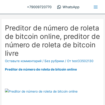
Перейти
+79009720770
WhatsApp
к
Main
содержимому
Men
Preditor de número de roleta
de bitcoin online, preditor de
número de roleta de bitcoin
livre
Оставьте комментарий
/
Без рубрики
/ От
test33502130
Preditor de número de roleta de bitcoin online