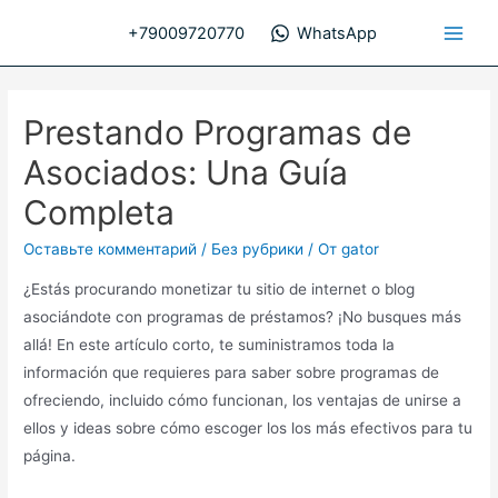
Перейти
+79009720770
WhatsApp
к
Main
содержимому
Men
Prestando Programas de
Asociados: Una Guía
Completa
Оставьте комментарий
/
Без рубрики
/ От
gator
¿Estás procurando monetizar tu sitio de internet o blog
asociándote con programas de préstamos? ¡No busques más
allá! En este artículo corto, te suministramos toda la
información que requieres para saber sobre programas de
ofreciendo, incluido cómo funcionan, los ventajas de unirse a
ellos y ideas sobre cómo escoger los los más efectivos para tu
página.