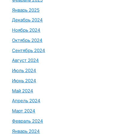
Январь 2025
Декабрь 2024
Ноябрь 2024
Октябрь 2024
Сентябрь 2024
Август 2024
Июль 2024
Июнь 2024
Май 2024
Апрель 2024
Март 2024
Февраль 2024
Январь 2024