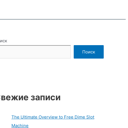
иск
Поиск
вежие записи
The Ultimate Overview to Free Dime Slot
Machine