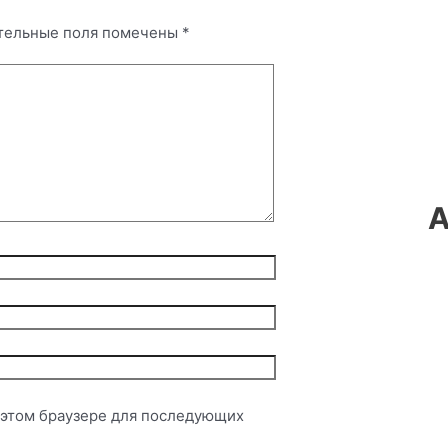
тельные поля помечены
*
А
в этом браузере для последующих