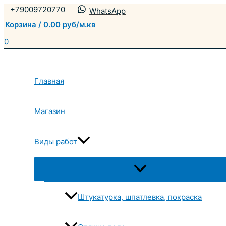
Перейти
+79009720770
WhatsApp
к
Корзина
/
0.00
руб/м.кв
содержимому
0
Главная
Магазин
Виды работ
Переключатель
меню
Штукатурка, шпатлевка, покраска