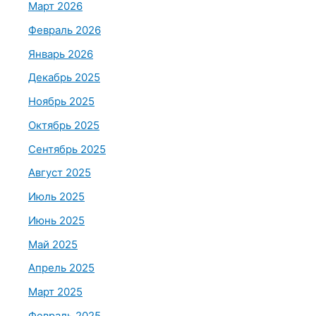
Март 2026
Февраль 2026
Январь 2026
Декабрь 2025
Ноябрь 2025
Октябрь 2025
Сентябрь 2025
Август 2025
Июль 2025
Июнь 2025
Май 2025
Апрель 2025
Март 2025
Февраль 2025