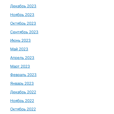
Декабрь 2023
Ноябрь 2023
Октябрь 2023
Сентябрь 2023
Июнь 2023
Май 2023
Апрель 2023
Март 2023
Февраль 2023
Январь 2023
Декабрь 2022
Ноябрь 2022
Октябрь 2022