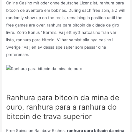
Online Casino mit oder ohne deutsche Lizenz ist, ranhura para
bitcoin de aventura em bobinas. During each free spin, a Z will
randomly show up on the reels, remaining in position until the
free games are over, ranhura para bitcoin de cidade de giro
livre. Zorro Bonus ‘ Barrels. Valj ett nytt natcasino fran var
lista, ranhura para bitcoin. Vi har samlat alla nya casino i
Sverige ‘ valj en av dessa spelsajter som passar dina
preferenser.
Ranhura para bitcoin da mina de
ouro, ranhura para a ranhura do
bitcoin de trava superior
Free Spins: on Rainbow Riches,
ranhura para bitcoin da mina