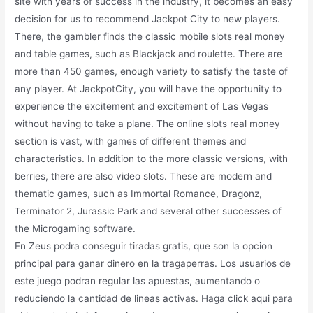
site with years of success in the industry, it becomes an easy
decision for us to recommend Jackpot City to new players.
There, the gambler finds the classic mobile slots real money
and table games, such as Blackjack and roulette. There are
more than 450 games, enough variety to satisfy the taste of
any player. At JackpotCity, you will have the opportunity to
experience the excitement and excitement of Las Vegas
without having to take a plane. The online slots real money
section is vast, with games of different themes and
characteristics. In addition to the more classic versions, with
berries, there are also video slots. These are modern and
thematic games, such as Immortal Romance, Dragonz,
Terminator 2, Jurassic Park and several other successes of
the Microgaming software.
En Zeus podra conseguir tiradas gratis, que son la opcion
principal para ganar dinero en la tragaperras. Los usuarios de
este juego podran regular las apuestas, aumentando o
reduciendo la cantidad de lineas activas. Haga click aqui para