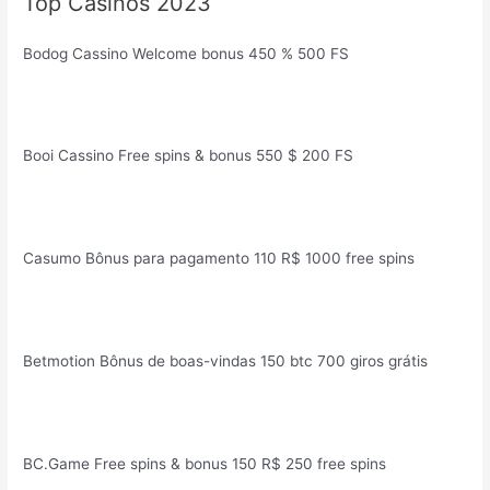
Top Casinos 2023
Bodog Cassino Welcome bonus 450 % 500 FS
Booi Cassino Free spins & bonus 550 $ 200 FS
Casumo Bônus para pagamento 110 R$ 1000 free spins
Betmotion Bônus de boas-vindas 150 btc 700 giros grátis
BC.Game Free spins & bonus 150 R$ 250 free spins