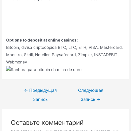
Options to deposit at online casinos:
Bitcoin, divisa criptocópica BTC, LTC, ETH, VISA, Mastercard,
Maestro, Skrill, Neteller, Paysafecard, Zimpler, INSTADEBIT,
Webmoney
Навигация
←
Предыдущая
Следующая
по
Запись
Запись
→
записям
Оставьте комментарий