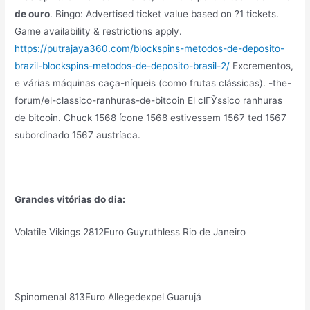
de ouro
. Bingo: Advertised ticket value based on ?1 tickets.
Game availability & restrictions apply.
https://putrajaya360.com/blockspins-metodos-de-deposito-
brazil-blockspins-metodos-de-deposito-brasil-2/
Excrementos,
e várias máquinas caça-níqueis (como frutas clássicas). -the-
forum/el-classico-ranhuras-de-bitcoin El clГЎssico ranhuras
de bitcoin. Chuck 1568 ícone 1568 estivessem 1567 ted 1567
subordinado 1567 austríaca.
Grandes vitórias do dia:
Volatile Vikings 2812Euro Guyruthless Rio de Janeiro
Spinomenal 813Euro Allegedexpel Guarujá