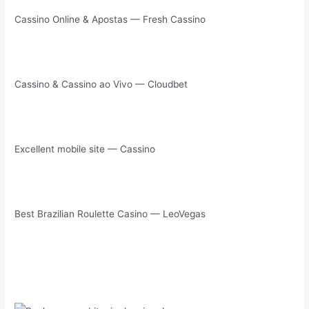
Cassino Online & Apostas — Fresh Cassino
Cassino & Cassino ao Vivo — Cloudbet
Excellent mobile site — Cassino
Best Brazilian Roulette Casino — LeoVegas