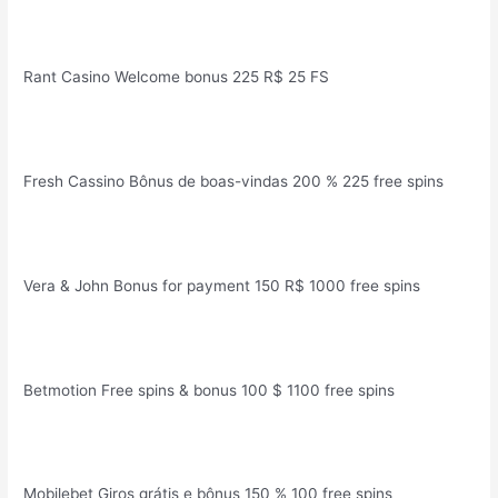
Rant Casino Welcome bonus 225 R$ 25 FS
Fresh Cassino Bônus de boas-vindas 200 % 225 free spins
Vera & John Bonus for payment 150 R$ 1000 free spins
Betmotion Free spins & bonus 100 $ 1100 free spins
Mobilebet Giros grátis e bônus 150 % 100 free spins