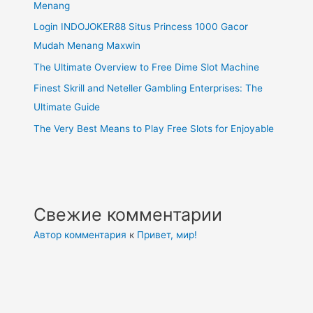
Menang
Login INDOJOKER88 Situs Princess 1000 Gacor
Mudah Menang Maxwin
The Ultimate Overview to Free Dime Slot Machine
Finest Skrill and Neteller Gambling Enterprises: The
Ultimate Guide
The Very Best Means to Play Free Slots for Enjoyable
Свежие комментарии
Автор комментария
к
Привет, мир!