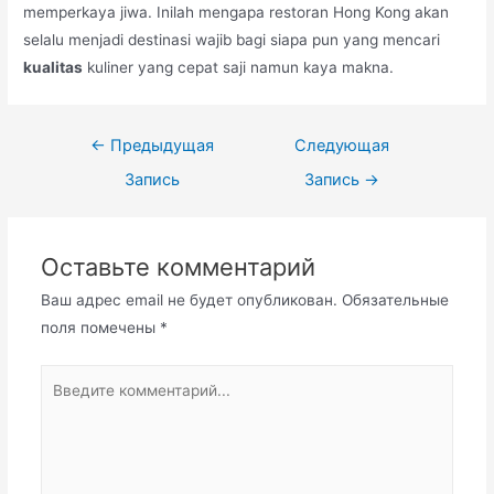
memperkaya jiwa. Inilah mengapa restoran Hong Kong akan
selalu menjadi destinasi wajib bagi siapa pun yang mencari
kualitas
kuliner yang cepat saji namun kaya makna.
Навигация
←
Предыдущая
Следующая
по
Запись
Запись
→
записям
Оставьте комментарий
Ваш адрес email не будет опубликован.
Обязательные
поля помечены
*
Введите
комментарий...