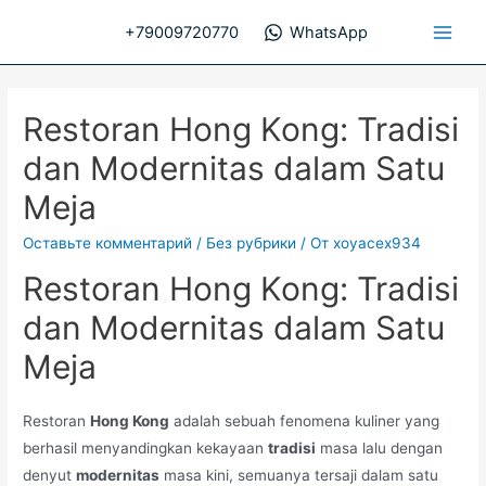
Перейти
+79009720770
WhatsApp
к
Main
содержимому
Men
Restoran Hong Kong: Tradisi
dan Modernitas dalam Satu
Meja
Оставьте комментарий
/
Без рубрики
/ От
xoyacex934
Restoran Hong Kong: Tradisi
dan Modernitas dalam Satu
Meja
Restoran
Hong Kong
adalah sebuah fenomena kuliner yang
berhasil menyandingkan kekayaan
tradisi
masa lalu dengan
denyut
modernitas
masa kini, semuanya tersaji dalam satu